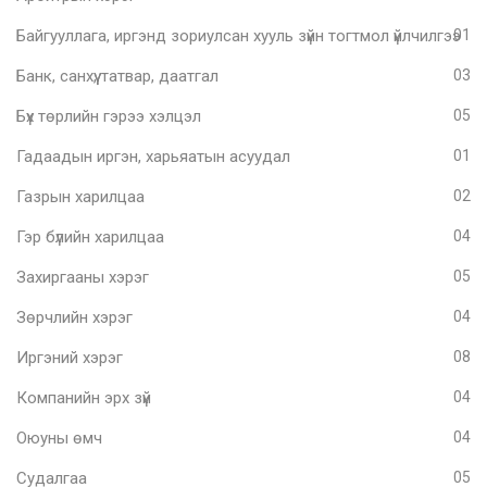
Байгууллага, иргэнд зориулсан хууль зүйн тогтмол үйлчилгээ
01
Банк, санхүү, татвар, даатгал
03
Бүх төрлийн гэрээ хэлцэл
05
Гадаадын иргэн, харьяатын асуудал
01
Газрын харилцаа
02
Гэр бүлийн харилцаа
04
Захиргааны хэрэг
05
Зөрчлийн хэрэг
04
Иргэний хэрэг
08
Компанийн эрх зүй
04
Оюуны өмч
04
Судалгаа
05