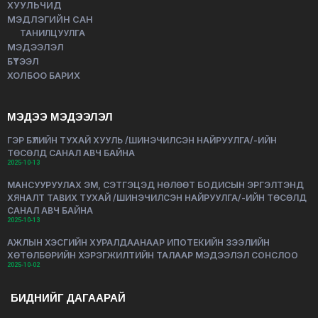
ХУУЛЬЧИД
МЭДЛЭГИЙН САН
ТАНИЛЦУУЛГА
МЭДЭЭЛЭЛ
БҮТЭЭЛ
ХОЛБОО БАРИХ
МЭДЭЭ МЭДЭЭЛЭЛ
ГЭР БҮЛИЙН ТУХАЙ ХУУЛЬ /ШИНЭЧИЛСЭН НАЙРУУЛГА/-ИЙН
ТӨСӨЛД САНАЛ АВЧ БАЙНА
2025-10-13
МАНСУУРУУЛАХ ЭМ, СЭТГЭЦЭД НӨЛӨӨТ БОДИСЫН ЭРГЭЛТЭНД
ХЯНАЛТ ТАВИХ ТУХАЙ /ШИНЭЧИЛСЭН НАЙРУУЛГА/-ИЙН ТӨСӨЛД
САНАЛ АВЧ БАЙНА
2025-10-13
АЖЛЫН ХЭСГИЙН ХУРАЛДААНААР ИПОТЕКИЙН ЗЭЭЛИЙН
ХӨТӨЛБӨРИЙН ХЭРЭГЖИЛТИЙН ТАЛААР МЭДЭЭЛЭЛ СОНСЛОО
2025-10-02
БИДНИЙГ ДАГААРАЙ