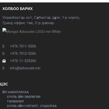
ХОЛБОО БАРИХ
Улаанбаатар хот, Сүхбаатар дүүрэг, 1-р хороо,
Гранд оффис төв, 2-р давхар
+976 7011-9206
+976 7012-9206
+976 11-329206
info@advocate.mn
ЦЭС
ҮЙЛ АЖИЛЛАГАА
ХУУЛЬ ЗҮЙН ЗӨВЛӨГӨӨ
ТӨЛӨӨЛӨЛ
ХУУЛЬ ЗҮЙН СУРГАЛТ, СУДАЛГАА