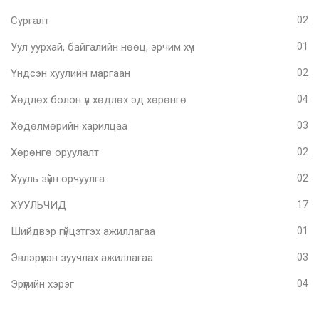
Сургалт
02
Уул уурхай, байгалийн нөөц, эрчим хүч
01
Үндсэн хуулийн маргаан
02
Хөдлөх болон үл хөдлөх эд хөрөнгө
04
Хөдөлмөрийн харилцаа
03
Хөрөнгө оруулалт
02
Хууль зүйн орчуулга
02
ХУУЛЬЧИД
17
Шийдвэр гүйцэтгэх ажиллагаа
01
Эвлэрүүлэн зуучлах ажиллагаа
03
Эрүүгийн хэрэг
04