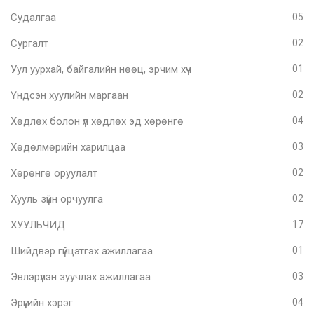
Судалгаа
05
Сургалт
02
Уул уурхай, байгалийн нөөц, эрчим хүч
01
Үндсэн хуулийн маргаан
02
Хөдлөх болон үл хөдлөх эд хөрөнгө
04
Хөдөлмөрийн харилцаа
03
Хөрөнгө оруулалт
02
Хууль зүйн орчуулга
02
ХУУЛЬЧИД
17
Шийдвэр гүйцэтгэх ажиллагаа
01
Эвлэрүүлэн зуучлах ажиллагаа
03
Эрүүгийн хэрэг
04