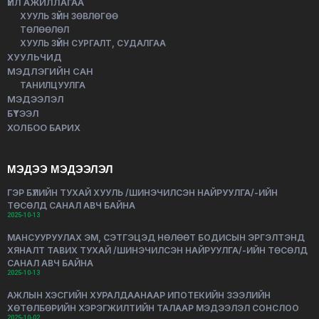
ҮЙЛ АЖИЛЛАГАА
ХУУЛЬ ЗҮЙН ЗӨВЛӨГӨӨ
ТӨЛӨӨЛӨЛ
ХУУЛЬ ЗҮЙН СУРГАЛТ, СУДАЛГАА
ХУУЛЬЧИД
МЭДЛЭГИЙН САН
ТАНИЛЦУУЛГА
МЭДЭЭЛЭЛ
БҮТЭЭЛ
ХОЛБОО БАРИХ
МЭДЭЭ МЭДЭЭЛЭЛ
ГЭР БҮЛИЙН ТУХАЙ ХУУЛЬ /ШИНЭЧИЛСЭН НАЙРУУЛГА/-ИЙН
ТӨСӨЛД САНАЛ АВЧ БАЙНА
2025-10-13
МАНСУУРУУЛАХ ЭМ, СЭТГЭЦЭД НӨЛӨӨТ БОДИСЫН ЭРГЭЛТЭНД
ХЯНАЛТ ТАВИХ ТУХАЙ /ШИНЭЧИЛСЭН НАЙРУУЛГА/-ИЙН ТӨСӨЛД
САНАЛ АВЧ БАЙНА
2025-10-13
АЖЛЫН ХЭСГИЙН ХУРАЛДААНААР ИПОТЕКИЙН ЗЭЭЛИЙН
ХӨТӨЛБӨРИЙН ХЭРЭГЖИЛТИЙН ТАЛААР МЭДЭЭЛЭЛ СОНСЛОО
2025-10-02