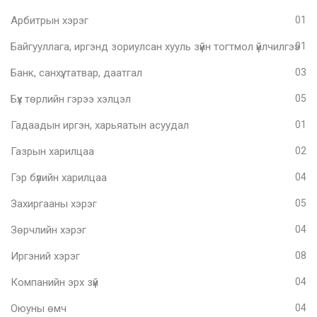
Арбитрын хэрэг
01
Байгууллага, иргэнд зориулсан хууль зүйн тогтмол үйлчилгээ
01
Банк, санхүү, татвар, даатгал
03
Бүх төрлийн гэрээ хэлцэл
05
Гадаадын иргэн, харьяатын асуудал
01
Газрын харилцаа
02
Гэр бүлийн харилцаа
04
Захиргааны хэрэг
05
Зөрчлийн хэрэг
04
Иргэний хэрэг
08
Компанийн эрх зүй
04
Оюуны өмч
04