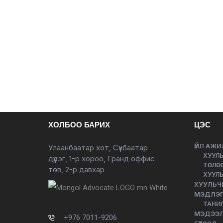
ХОЛБОО БАРИХ
ЦЭС
ҮЙЛ АЖИ
Улаанбаатар хот, Сүхбаатар
ХУУЛЬ
дүүрэг, 1-р хороо, Гранд оффис
ТӨЛӨ
төв, 2-р давхар
ХУУЛЬ
ХУУЛЬЧ
МЭДЛЭГ
ТАНИ
МЭДЭЭ
+976 7011-9206