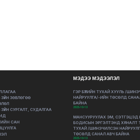
МЭДЭЭ МЭДЭЭЛЭЛ
ЛЛАГАА
ГЭР БҮЛИЙН ТУХАЙ ХУУЛЬ /ШИН
НАЙРУУЛГА/-ИЙН ТӨСӨЛД САНА
 ЗҮЙН ЗӨВЛӨГӨӨ
БАЙНА
ӨЛӨЛ
2025-10-13
 ЗҮЙН СУРГАЛТ, СУДАЛГАА
ИД
МАНСУУРУУЛАХ ЭМ, СЭТГЭЦЭД
ИЙН САН
БОДИСЫН ЭРГЭЛТЭНД ХЯНАЛТ 
ЛЦУУЛГА
ТУХАЙ /ШИНЭЧИЛСЭН НАЙРУУЛГ
ТӨСӨЛД САНАЛ АВЧ БАЙНА
ЛЭЛ
2025-10-13