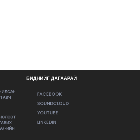
БИДНИЙГ ДАГААРАЙ
ЭЧИЛСЭН
FACEBOOK
Л АВЧ
SOUNDCLOUD
YOUTUBE
 НӨЛӨӨТ
LINKEDIN
ТАВИХ
А/-ИЙН