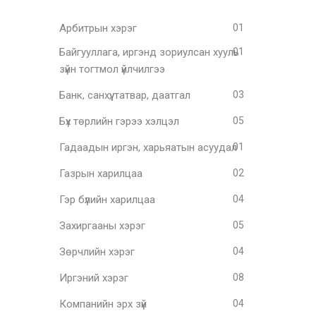
Арбитрын хэрэг
01
Байгууллага, иргэнд зориулсан хууль
01
зүйн тогтмол үйлчилгээ
Банк, санхүү, татвар, даатгал
03
Бүх төрлийн гэрээ хэлцэл
05
Гадаадын иргэн, харьяатын асуудал
01
Газрын харилцаа
02
Гэр бүлийн харилцаа
04
Захиргааны хэрэг
05
Зөрчлийн хэрэг
04
Иргэний хэрэг
08
Компанийн эрх зүй
04