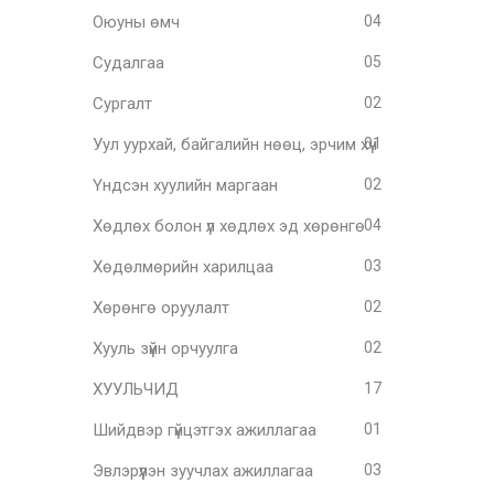
Оюуны өмч
04
Судалгаа
05
Сургалт
02
Уул уурхай, байгалийн нөөц, эрчим хүч
01
Үндсэн хуулийн маргаан
02
Хөдлөх болон үл хөдлөх эд хөрөнгө
04
Хөдөлмөрийн харилцаа
03
Хөрөнгө оруулалт
02
Хууль зүйн орчуулга
02
ХУУЛЬЧИД
17
Шийдвэр гүйцэтгэх ажиллагаа
01
Эвлэрүүлэн зуучлах ажиллагаа
03