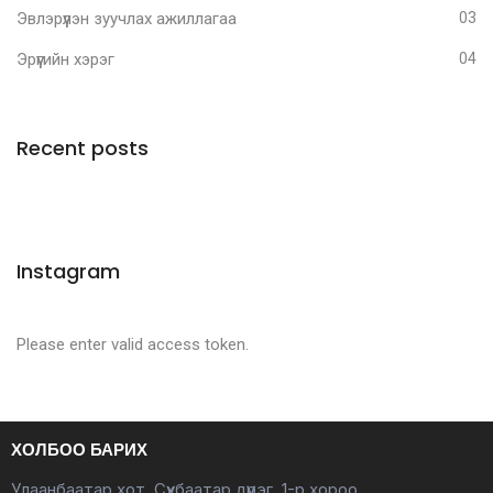
Эвлэрүүлэн зуучлах ажиллагаа
03
Эрүүгийн хэрэг
04
Recent posts
Instagram
Please enter valid access token.
ХОЛБОО БАРИХ
Улаанбаатар хот, Сүхбаатар дүүрэг, 1-р хороо,