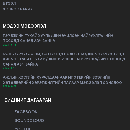
БҮТЭЭЛ
ХОЛБОО БАРИХ
МЭДЭЭ МЭДЭЭЛЭЛ
ГЭР БҮЛИЙН ТУХАЙ ХУУЛЬ /ШИНЭЧИЛСЭН НАЙРУУЛГА/-ИЙН
ТӨСӨЛД САНАЛ АВЧ БАЙНА
2025-10-13
МАНСУУРУУЛАХ ЭМ, СЭТГЭЦЭД НӨЛӨӨТ БОДИСЫН ЭРГЭЛТЭНД
ХЯНАЛТ ТАВИХ ТУХАЙ /ШИНЭЧИЛСЭН НАЙРУУЛГА/-ИЙН ТӨСӨЛД
САНАЛ АВЧ БАЙНА
2025-10-13
АЖЛЫН ХЭСГИЙН ХУРАЛДААНААР ИПОТЕКИЙН ЗЭЭЛИЙН
ХӨТӨЛБӨРИЙН ХЭРЭГЖИЛТИЙН ТАЛААР МЭДЭЭЛЭЛ СОНСЛОО
2025-10-02
БИДНИЙГ ДАГААРАЙ
FACEBOOK
SOUNDCLOUD
YOUTUBE