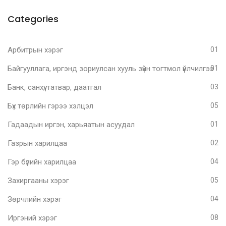
Categories
Арбитрын хэрэг
01
Байгууллага, иргэнд зориулсан хууль зүйн тогтмол үйлчилгээ
01
Банк, санхүү, татвар, даатгал
03
Бүх төрлийн гэрээ хэлцэл
05
Гадаадын иргэн, харьяатын асуудал
01
Газрын харилцаа
02
Гэр бүлийн харилцаа
04
Захиргааны хэрэг
05
Зөрчлийн хэрэг
04
Иргэний хэрэг
08