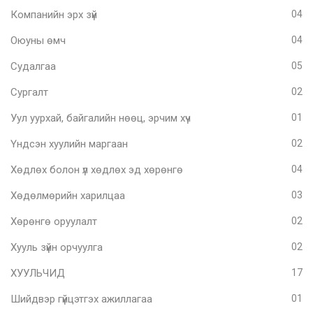
Компанийн эрх зүй
04
Оюуны өмч
04
Судалгаа
05
Сургалт
02
Уул уурхай, байгалийн нөөц, эрчим хүч
01
Үндсэн хуулийн маргаан
02
Хөдлөх болон үл хөдлөх эд хөрөнгө
04
Хөдөлмөрийн харилцаа
03
Хөрөнгө оруулалт
02
Хууль зүйн орчуулга
02
ХУУЛЬЧИД
17
Шийдвэр гүйцэтгэх ажиллагаа
01