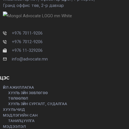
Гранд оффис төв, 2-р давхар
+976 7011-9206
+976 7012-9206
+976 11-329206
info@advocate.mn
ЦЭС
ҮЙЛ АЖИЛЛАГАА
ХУУЛЬ ЗҮЙН ЗӨВЛӨГӨӨ
ТӨЛӨӨЛӨЛ
ХУУЛЬ ЗҮЙН СУРГАЛТ, СУДАЛГАА
ХУУЛЬЧИД
МЭДЛЭГИЙН САН
ТАНИЛЦУУЛГА
МЭДЭЭЛЭЛ