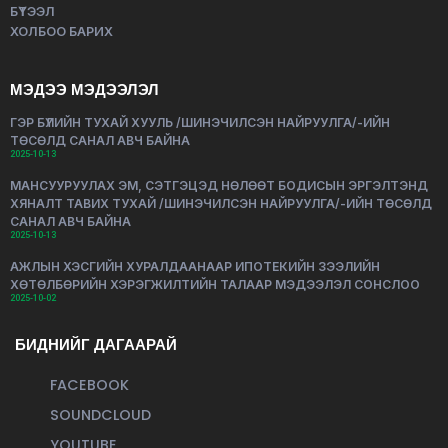
БҮТЭЭЛ
ХОЛБОО БАРИХ
МЭДЭЭ МЭДЭЭЛЭЛ
ГЭР БҮЛИЙН ТУХАЙ ХУУЛЬ /ШИНЭЧИЛСЭН НАЙРУУЛГА/-ИЙН
ТӨСӨЛД САНАЛ АВЧ БАЙНА
2025-10-13
МАНСУУРУУЛАХ ЭМ, СЭТГЭЦЭД НӨЛӨӨТ БОДИСЫН ЭРГЭЛТЭНД
ХЯНАЛТ ТАВИХ ТУХАЙ /ШИНЭЧИЛСЭН НАЙРУУЛГА/-ИЙН ТӨСӨЛД
САНАЛ АВЧ БАЙНА
2025-10-13
АЖЛЫН ХЭСГИЙН ХУРАЛДААНААР ИПОТЕКИЙН ЗЭЭЛИЙН
ХӨТӨЛБӨРИЙН ХЭРЭГЖИЛТИЙН ТАЛААР МЭДЭЭЛЭЛ СОНСЛОО
2025-10-02
БИДНИЙГ ДАГААРАЙ
FACEBOOK
SOUNDCLOUD
YOUTUBE