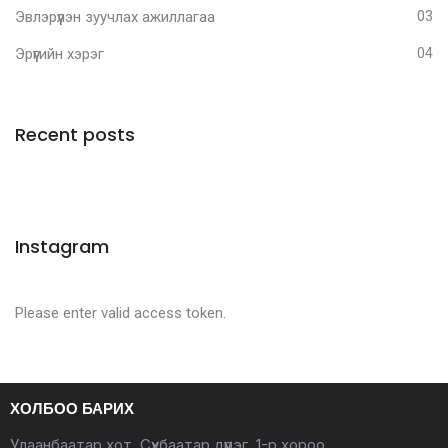
Эвлэрүүлэн зуучлах ажиллагаа
03
Эрүүгийн хэрэг
04
Recent posts
Instagram
Please enter valid access token.
ХОЛБОО БАРИХ
Улаанбаатар хот, Сүхбаатар дүүрэг, 1-р хороо,