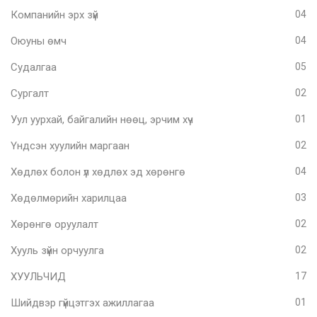
Компанийн эрх зүй
04
Оюуны өмч
04
Судалгаа
05
Сургалт
02
Уул уурхай, байгалийн нөөц, эрчим хүч
01
Үндсэн хуулийн маргаан
02
Хөдлөх болон үл хөдлөх эд хөрөнгө
04
Хөдөлмөрийн харилцаа
03
Хөрөнгө оруулалт
02
Хууль зүйн орчуулга
02
ХУУЛЬЧИД
17
Шийдвэр гүйцэтгэх ажиллагаа
01