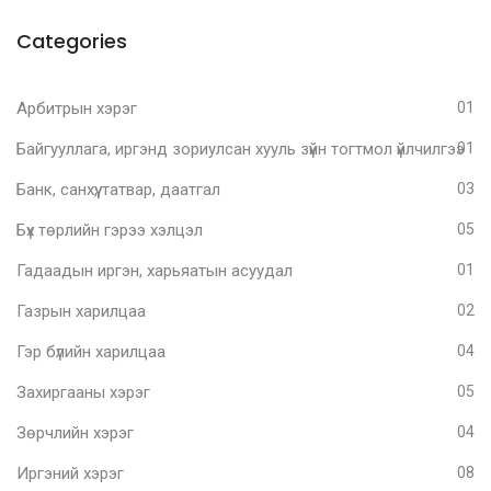
Categories
Арбитрын хэрэг
01
Байгууллага, иргэнд зориулсан хууль зүйн тогтмол үйлчилгээ
01
Банк, санхүү, татвар, даатгал
03
Бүх төрлийн гэрээ хэлцэл
05
Гадаадын иргэн, харьяатын асуудал
01
Газрын харилцаа
02
Гэр бүлийн харилцаа
04
Захиргааны хэрэг
05
Зөрчлийн хэрэг
04
Иргэний хэрэг
08