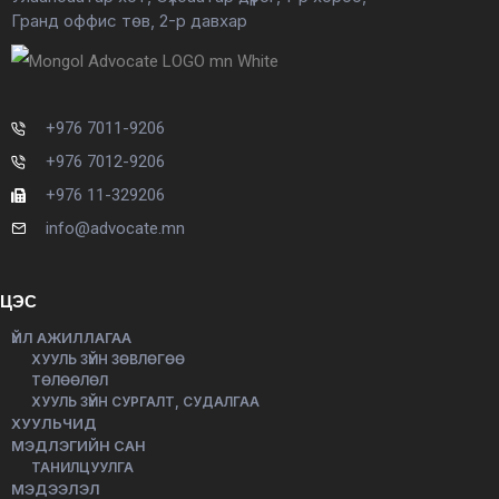
Гранд оффис төв, 2-р давхар
+976 7011-9206
+976 7012-9206
+976 11-329206
info@advocate.mn
ЦЭС
ҮЙЛ АЖИЛЛАГАА
ХУУЛЬ ЗҮЙН ЗӨВЛӨГӨӨ
ТӨЛӨӨЛӨЛ
ХУУЛЬ ЗҮЙН СУРГАЛТ, СУДАЛГАА
ХУУЛЬЧИД
МЭДЛЭГИЙН САН
ТАНИЛЦУУЛГА
МЭДЭЭЛЭЛ