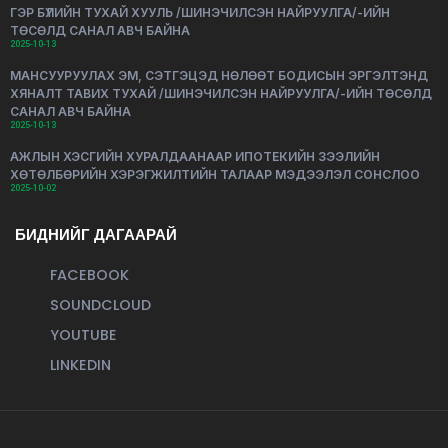
ГЭР БҮЛИЙН ТУХАЙ ХУУЛЬ /ШИНЭЧИЛСЭН НАЙРУУЛГА/-ИЙН
ТӨСӨЛД САНАЛ АВЧ БАЙНА
2025-10-13
МАНСУУРУУЛАХ ЭМ, СЭТГЭЦЭД НӨЛӨӨТ БОДИСЫН ЭРГЭЛТЭНД
ХЯНАЛТ ТАВИХ ТУХАЙ /ШИНЭЧИЛСЭН НАЙРУУЛГА/-ИЙН ТӨСӨЛД
САНАЛ АВЧ БАЙНА
2025-10-13
АЖЛЫН ХЭСГИЙН ХУРАЛДААНААР ИПОТЕКИЙН ЗЭЭЛИЙН
ХӨТӨЛБӨРИЙН ХЭРЭГЖИЛТИЙН ТАЛААР МЭДЭЭЛЭЛ СОНСЛОО
2025-10-02
БИДНИЙГ ДАГААРАЙ
FACEBOOK
SOUNDCLOUD
YOUTUBE
LINKEDIN