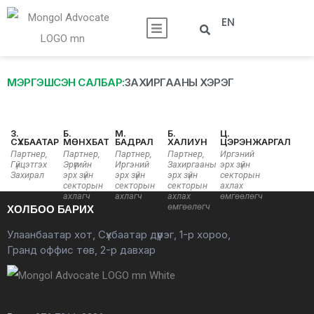
EN
МЭРГЭШСЭН САЛБАР:
ЗАХИРГААНЫ ХЭРЭГ
З.
Б.
М.
Б.
Ц.
СҮХБААТАР
МӨНХБАТ
БАДРАЛ
ХАЛИУН
ЦЭРЭНЖАРГАЛ
Партнер,
Партнер,
Партнер,
Партнер,
Иргэний
Гүйцэтгэх
Эрүүгийн
Иргэний
Захиргааны
эрх зүйн
Захирал
эрх зүйн
эрх зүйн
эрх зүйн
секторын
секторын
секторын
секторын
ахлах
ахлагч
ахлагч
ахлах
өмгөөлөгч
өмгөөлөгч
ХОЛБОО БАРИХ
Улаанбаатар хот, Сүхбаатар дүүрэг, 1-р хороо,
Гранд оффис төв, 2-р давхар