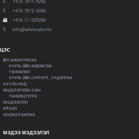
+976 7011-9206
+976 7012-9206
+976 11-329206
info@advocate.mn
ЦЭС
ҮЙЛ АЖИЛЛАГАА
ХУУЛЬ ЗҮЙН ЗӨВЛӨГӨӨ
ТӨЛӨӨЛӨЛ
ХУУЛЬ ЗҮЙН СУРГАЛТ, СУДАЛГАА
ХУУЛЬЧИД
МЭДЛЭГИЙН САН
ТАНИЛЦУУЛГА
МЭДЭЭЛЭЛ
БҮТЭЭЛ
ХОЛБОО БАРИХ
МЭДЭЭ МЭДЭЭЛЭЛ