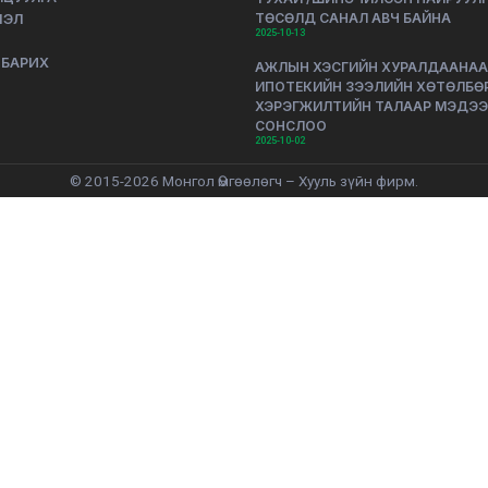
ТӨСӨЛД САНАЛ АВЧ БАЙНА
ЛЭЛ
2025-10-13
 БАРИХ
АЖЛЫН ХЭСГИЙН ХУРАЛДААНАА
ИПОТЕКИЙН ЗЭЭЛИЙН ХӨТӨЛБӨ
ХЭРЭГЖИЛТИЙН ТАЛААР МЭДЭ
СОНСЛОО
2025-10-02
© 2015-2026 Монгол Өмгөөлөгч – Хууль зүйн фирм.