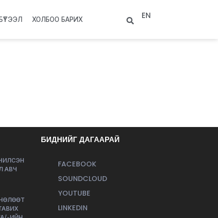
EN
БҮТЭЭЛ
ХОЛБОО БАРИХ
БИДНИЙГ ДАГААРАЙ
ЭЧИЛСЭН
FACEBOOK
Л АВЧ
SOUNDCLOUD
YOUTUBE
 НӨЛӨӨТ
LINKEDIN
ТАВИХ
А/-ИЙН