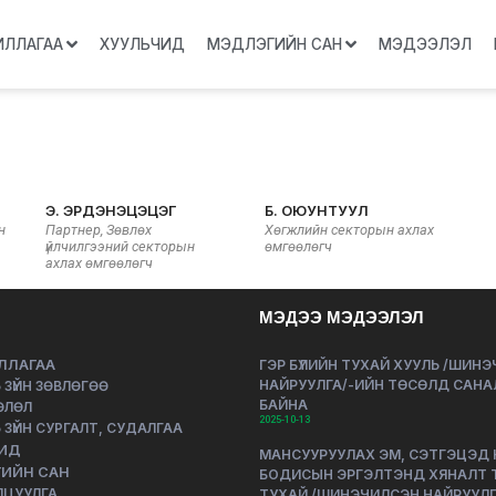
ИЛЛАГАА
ХУУЛЬЧИД
МЭДЛЭГИЙН САН
МЭДЭЭЛЭЛ
Э. ЭРДЭНЭЦЭЦЭГ
Б. ОЮУНТУУЛ
н
Партнер, Зөвлөх
Хөгжлийн секторын ахлах
үйлчилгээний секторын
өмгөөлөгч
ахлах өмгөөлөгч
МЭДЭЭ МЭДЭЭЛЭЛ
ЛЛАГАА
ГЭР БҮЛИЙН ТУХАЙ ХУУЛЬ /ШИН
НАЙРУУЛГА/-ИЙН ТӨСӨЛД САНА
 ЗҮЙН ЗӨВЛӨГӨӨ
БАЙНА
ӨЛӨЛ
2025-10-13
 ЗҮЙН СУРГАЛТ, СУДАЛГАА
ИД
МАНСУУРУУЛАХ ЭМ, СЭТГЭЦЭД
ИЙН САН
БОДИСЫН ЭРГЭЛТЭНД ХЯНАЛТ 
ЛЦУУЛГА
ТУХАЙ /ШИНЭЧИЛСЭН НАЙРУУЛГ