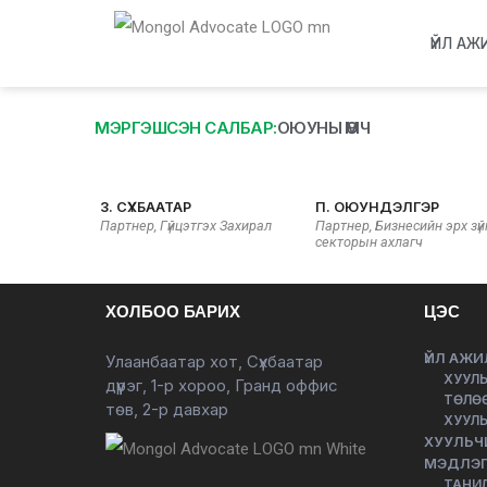
ҮЙЛ АЖ
МЭРГЭШСЭН САЛБАР:
ОЮУНЫ ӨМЧ
З. СҮХБААТАР
П. ОЮУНДЭЛГЭР
Партнер, Гүйцэтгэх Захирал
Партнер, Бизнесийн эрх зүй
секторын ахлагч
ХОЛБОО БАРИХ
ЦЭС
ҮЙЛ АЖИ
Улаанбаатар хот, Сүхбаатар
ХУУЛЬ
дүүрэг, 1-р хороо, Гранд оффис
ТӨЛӨ
төв, 2-р давхар
ХУУЛЬ
ХУУЛЬЧ
МЭДЛЭГ
ТАНИ