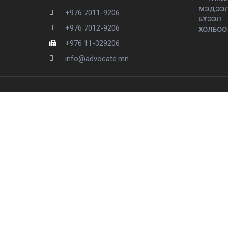
МЭДЭЭ
+976 7011-9206
БҮТЭЭЛ
+976 7012-9206
ХОЛБОО
+976 11-329206
info@advocate.mn