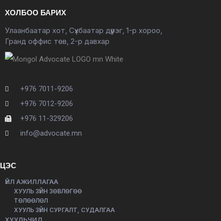
ХОЛБОО БАРИХ
Улаанбаатар хот, Сүхбаатар дүүрэг, 1-р хороо,
Гранд оффис төв, 2-р давхар
+976 7011-9206
+976 7012-9206
+976 11-329206
info@advocate.mn
ЦЭС
ҮЙЛ АЖИЛЛАГАА
ХУУЛЬ ЗҮЙН ЗӨВЛӨГӨӨ
ТӨЛӨӨЛӨЛ
ХУУЛЬ ЗҮЙН СУРГАЛТ, СУДАЛГАА
ХУУЛЬЧИД