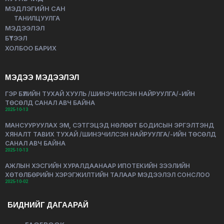
МЭДЛЭГИЙН САН
ТАНИЛЦУУЛГА
МЭДЭЭЛЭЛ
БҮТЭЭЛ
ХОЛБОО БАРИХ
МЭДЭЭ МЭДЭЭЛЭЛ
ГЭР БҮЛИЙН ТУХАЙ ХУУЛЬ /ШИНЭЧИЛСЭН НАЙРУУЛГА/-ИЙН
ТӨСӨЛД САНАЛ АВЧ БАЙНА
2025-10-13
МАНСУУРУУЛАХ ЭМ, СЭТГЭЦЭД НӨЛӨӨТ БОДИСЫН ЭРГЭЛТЭНД
ХЯНАЛТ ТАВИХ ТУХАЙ /ШИНЭЧИЛСЭН НАЙРУУЛГА/-ИЙН ТӨСӨЛД
САНАЛ АВЧ БАЙНА
2025-10-13
АЖЛЫН ХЭСГИЙН ХУРАЛДААНААР ИПОТЕКИЙН ЗЭЭЛИЙН
ХӨТӨЛБӨРИЙН ХЭРЭГЖИЛТИЙН ТАЛААР МЭДЭЭЛЭЛ СОНСЛОО
2025-10-02
БИДНИЙГ ДАГААРАЙ