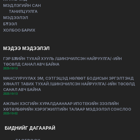
МЭДЛЭГИЙН САН
ТАНИЛЦУУЛГА
МЭДЭЭЛЭЛ
БҮТЭЭЛ
ХОЛБОО БАРИХ
МЭДЭЭ МЭДЭЭЛЭЛ
ГЭР БҮЛИЙН ТУХАЙ ХУУЛЬ /ШИНЭЧИЛСЭН НАЙРУУЛГА/-ИЙН
ТӨСӨЛД САНАЛ АВЧ БАЙНА
2025-10-13
МАНСУУРУУЛАХ ЭМ, СЭТГЭЦЭД НӨЛӨӨТ БОДИСЫН ЭРГЭЛТЭНД
ХЯНАЛТ ТАВИХ ТУХАЙ /ШИНЭЧИЛСЭН НАЙРУУЛГА/-ИЙН ТӨСӨЛД
САНАЛ АВЧ БАЙНА
2025-10-13
АЖЛЫН ХЭСГИЙН ХУРАЛДААНААР ИПОТЕКИЙН ЗЭЭЛИЙН
ХӨТӨЛБӨРИЙН ХЭРЭГЖИЛТИЙН ТАЛААР МЭДЭЭЛЭЛ СОНСЛОО
2025-10-02
БИДНИЙГ ДАГААРАЙ