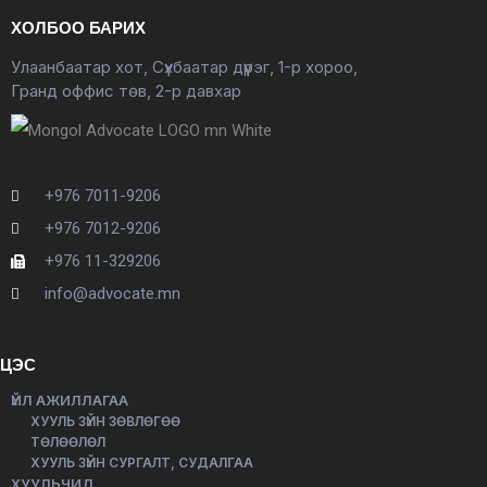
ХОЛБОО БАРИХ
Улаанбаатар хот, Сүхбаатар дүүрэг, 1-р хороо,
Гранд оффис төв, 2-р давхар
+976 7011-9206
+976 7012-9206
+976 11-329206
info@advocate.mn
ЦЭС
ҮЙЛ АЖИЛЛАГАА
ХУУЛЬ ЗҮЙН ЗӨВЛӨГӨӨ
ТӨЛӨӨЛӨЛ
ХУУЛЬ ЗҮЙН СУРГАЛТ, СУДАЛГАА
ХУУЛЬЧИД