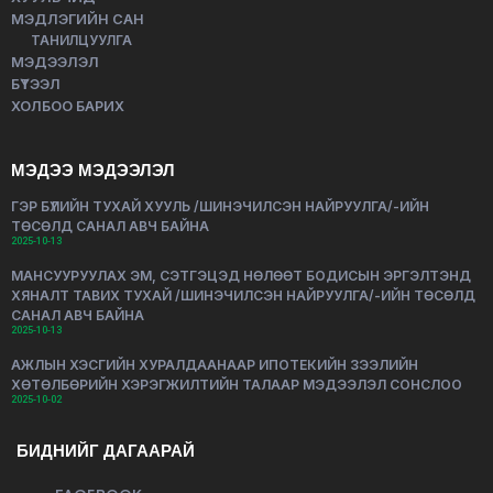
МЭДЛЭГИЙН САН
ТАНИЛЦУУЛГА
МЭДЭЭЛЭЛ
БҮТЭЭЛ
ХОЛБОО БАРИХ
МЭДЭЭ МЭДЭЭЛЭЛ
ГЭР БҮЛИЙН ТУХАЙ ХУУЛЬ /ШИНЭЧИЛСЭН НАЙРУУЛГА/-ИЙН
ТӨСӨЛД САНАЛ АВЧ БАЙНА
2025-10-13
МАНСУУРУУЛАХ ЭМ, СЭТГЭЦЭД НӨЛӨӨТ БОДИСЫН ЭРГЭЛТЭНД
ХЯНАЛТ ТАВИХ ТУХАЙ /ШИНЭЧИЛСЭН НАЙРУУЛГА/-ИЙН ТӨСӨЛД
САНАЛ АВЧ БАЙНА
2025-10-13
АЖЛЫН ХЭСГИЙН ХУРАЛДААНААР ИПОТЕКИЙН ЗЭЭЛИЙН
ХӨТӨЛБӨРИЙН ХЭРЭГЖИЛТИЙН ТАЛААР МЭДЭЭЛЭЛ СОНСЛОО
2025-10-02
БИДНИЙГ ДАГААРАЙ