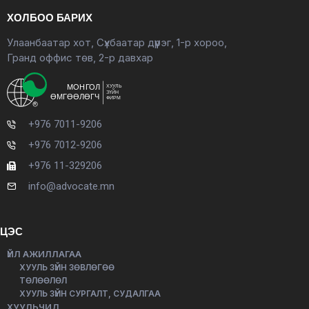
ХОЛБОО БАРИХ
Улаанбаатар хот, Сүхбаатар дүүрэг, 1-р хороо,
Гранд оффис төв, 2-р давхар
+976 7011-9206
+976 7012-9206
+976 11-329206
info@advocate.mn
ЦЭС
ҮЙЛ АЖИЛЛАГАА
ХУУЛЬ ЗҮЙН ЗӨВЛӨГӨӨ
ТӨЛӨӨЛӨЛ
ХУУЛЬ ЗҮЙН СУРГАЛТ, СУДАЛГАА
ХУУЛЬЧИД