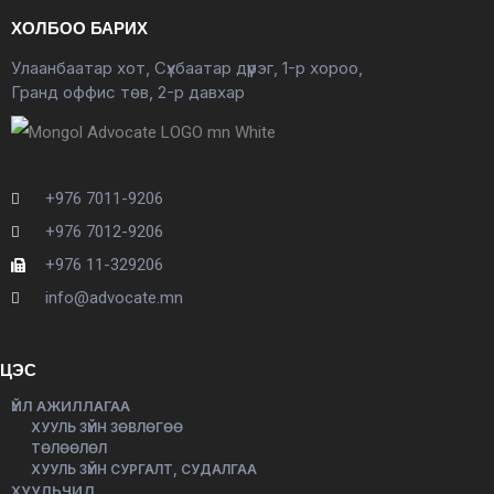
ХОЛБОО БАРИХ
Улаанбаатар хот, Сүхбаатар дүүрэг, 1-р хороо,
Гранд оффис төв, 2-р давхар
+976 7011-9206
+976 7012-9206
+976 11-329206
info@advocate.mn
ЦЭС
ҮЙЛ АЖИЛЛАГАА
ХУУЛЬ ЗҮЙН ЗӨВЛӨГӨӨ
ТӨЛӨӨЛӨЛ
ХУУЛЬ ЗҮЙН СУРГАЛТ, СУДАЛГАА
ХУУЛЬЧИД