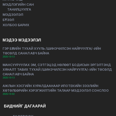
МЭДЛЭГИЙН САН
ТАНИЛЦУУЛГА
МЭДЭЭЛЭЛ
БҮТЭЭЛ
ХОЛБОО БАРИХ
МЭДЭЭ МЭДЭЭЛЭЛ
ГЭР БҮЛИЙН ТУХАЙ ХУУЛЬ /ШИНЭЧИЛСЭН НАЙРУУЛГА/-ИЙН
ТӨСӨЛД САНАЛ АВЧ БАЙНА
2025-10-13
МАНСУУРУУЛАХ ЭМ, СЭТГЭЦЭД НӨЛӨӨТ БОДИСЫН ЭРГЭЛТЭНД
ХЯНАЛТ ТАВИХ ТУХАЙ /ШИНЭЧИЛСЭН НАЙРУУЛГА/-ИЙН ТӨСӨЛД
САНАЛ АВЧ БАЙНА
2025-10-13
АЖЛЫН ХЭСГИЙН ХУРАЛДААНААР ИПОТЕКИЙН ЗЭЭЛИЙН
ХӨТӨЛБӨРИЙН ХЭРЭГЖИЛТИЙН ТАЛААР МЭДЭЭЛЭЛ СОНСЛОО
2025-10-02
БИДНИЙГ ДАГААРАЙ