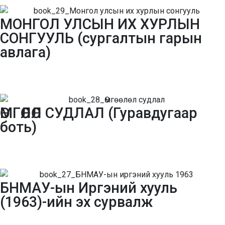
МОНГОЛ УЛСЫН ИХ ХУРЛЫН
СОНГУУЛЬ (сургалтын гарын
авлага)
ӨМГӨӨЛӨЛ СУДЛАЛ (Гуравдугаар
боть)
БНМАУ-ын Иргэний хууль
(1963)-ийн эх сурвалж