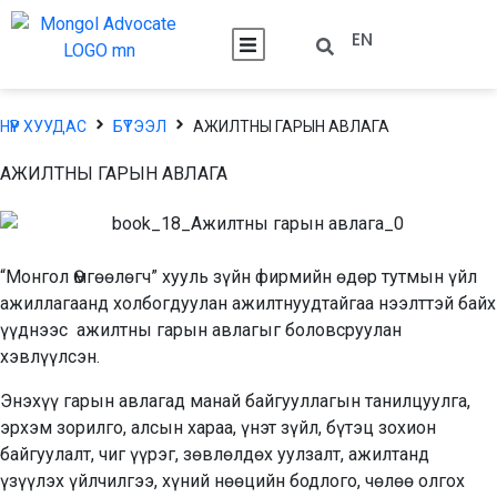
EN
НҮҮР ХУУДАС
БҮТЭЭЛ
АЖИЛТНЫ ГАРЫН АВЛАГА
АЖИЛТНЫ ГАРЫН АВЛАГА
“Монгол Өмгөөлөгч” хууль зүйн фирмийн өдөр тутмын үйл
ажиллагаанд холбогдуулан ажилтнуудтайгаа нээлттэй байх
үүднээс ажилтны гарын авлагыг боловсруулан
хэвлүүлсэн.
Энэхүү гарын авлагад манай байгууллагын танилцуулга,
эрхэм зорилго, алсын хараа, үнэт зүйл, бүтэц зохион
байгуулалт, чиг үүрэг, зөвлөлдөх уулзалт, ажилтанд
үзүүлэх үйлчилгээ, хүний нөөцийн бодлого, чөлөө олгох