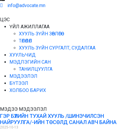
info@advocate.mn
ЦЭС
ҮЙЛ АЖИЛЛАГАА
ХУУЛЬ ЗҮЙН ЗӨВЛӨГӨӨ
ТӨЛӨӨЛӨЛ
ХУУЛЬ ЗҮЙН СУРГАЛТ, СУДАЛГАА
ХУУЛЬЧИД
МЭДЛЭГИЙН САН
ТАНИЛЦУУЛГА
МЭДЭЭЛЭЛ
БҮТЭЭЛ
ХОЛБОО БАРИХ
МЭДЭЭ МЭДЭЭЛЭЛ
ГЭР БҮЛИЙН ТУХАЙ ХУУЛЬ /ШИНЭЧИЛСЭН
НАЙРУУЛГА/-ИЙН ТӨСӨЛД САНАЛ АВЧ БАЙНА
2025-10-13