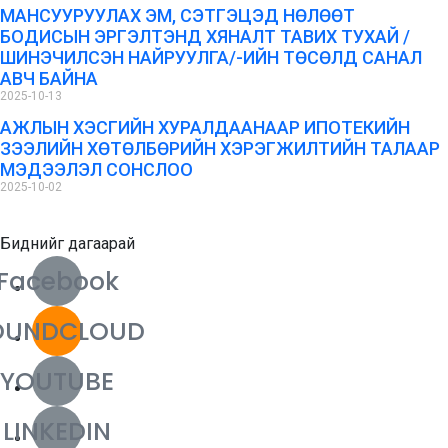
МАНСУУРУУЛАХ ЭМ, СЭТГЭЦЭД НӨЛӨӨТ
БОДИСЫН ЭРГЭЛТЭНД ХЯНАЛТ ТАВИХ ТУХАЙ /
ШИНЭЧИЛСЭН НАЙРУУЛГА/-ИЙН ТӨСӨЛД САНАЛ
АВЧ БАЙНА
2025-10-13
АЖЛЫН ХЭСГИЙН ХУРАЛДААНААР ИПОТЕКИЙН
ЗЭЭЛИЙН ХӨТӨЛБӨРИЙН ХЭРЭГЖИЛТИЙН ТАЛААР
МЭДЭЭЛЭЛ СОНСЛОО
2025-10-02
Биднийг дагаарай
Facebook
OUNDCLOUD
YOUTUBE
LINKEDIN