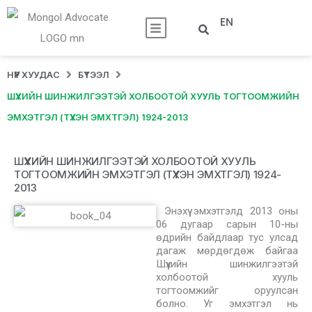
EN
НҮҮР ХУУДАС
БҮТЭЭЛ
ШҮҮХИЙН ШИНЖИЛГЭЭТЭЙ ХОЛБООТОЙ ХУУЛЬ ТОГТООМЖИЙН
ЭМХЭТГЭЛ (ТҮҮХЭН ЭМХТГЭЛ) 1924-2013
ШҮҮХИЙН ШИНЖИЛГЭЭТЭЙ ХОЛБООТОЙ ХУУЛЬ
ТОГТООМЖИЙН ЭМХЭТГЭЛ (ТҮҮХЭН ЭМХТГЭЛ) 1924-
2013
Энэхүү эмхэтгэлд 2013 оны
06 дугаар сарын 10-ны
өдрийн байдлаар тус улсад
дагаж мөрдөгдөж байгаа
Шүүхийн шинжилгээтэй
холбоотой хууль
тогтоомжийг оруулсан
болно. Уг эмхэтгэл нь