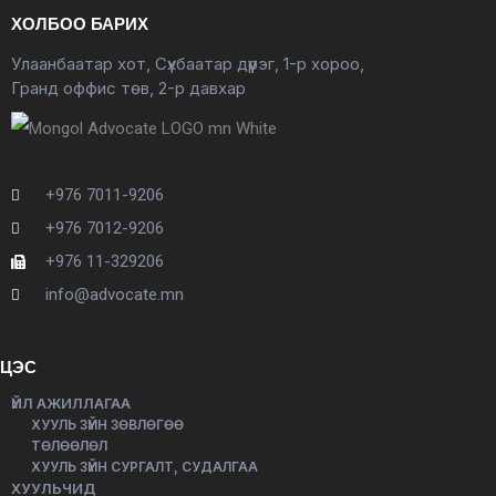
ХОЛБОО БАРИХ
Улаанбаатар хот, Сүхбаатар дүүрэг, 1-р хороо,
Гранд оффис төв, 2-р давхар
+976 7011-9206
+976 7012-9206
+976 11-329206
info@advocate.mn
ЦЭС
ҮЙЛ АЖИЛЛАГАА
ХУУЛЬ ЗҮЙН ЗӨВЛӨГӨӨ
ТӨЛӨӨЛӨЛ
ХУУЛЬ ЗҮЙН СУРГАЛТ, СУДАЛГАА
ХУУЛЬЧИД