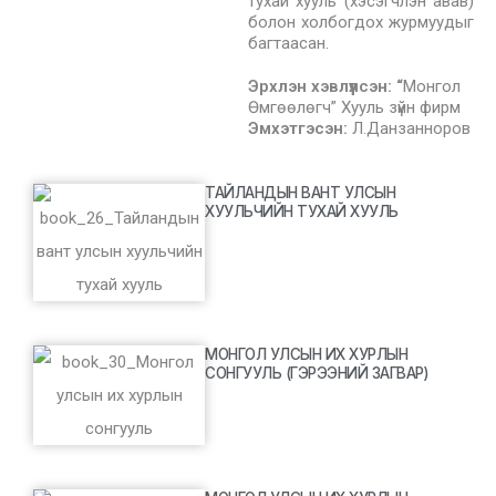
тухай хууль (хэсэгчлэн авав)
болон холбогдох журмуудыг
багтаасан.
Эрхлэн хэвлүүлсэн: “
Монгол
Өмгөөлөгч” Хууль зүйн фирм
Эмхэтгэсэн:
Л.Данзанноров
ТАЙЛАНДЫН ВАНТ УЛСЫН
ХУУЛЬЧИЙН ТУХАЙ ХУУЛЬ
МОНГОЛ УЛСЫН ИХ ХУРЛЫН
СОНГУУЛЬ (ГЭРЭЭНИЙ ЗАГВАР)