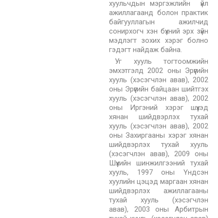
хуульчдын мэргэжлийн үйл
ажиллагаанд болон практик
байгууллагын ажилчид
сонирхогч хэн бүхний эрх зүйн
мэдлэгт зохих хэрэг болно
гэдэгт найдаж байна.
Уг хууль тогтоомжийн
эмхэтгэлд 2002 оны Эрүүгийн
хууль (хэсэгчлэн авав), 2002
оны Эрүүгийн байцаан шийтгэх
хууль (хэсэгчлэн авав), 2002
оны Иргэний хэрэг шүүхэд
хянан шийдвэрлэх тухай
хууль (хэсэгчлэн авав), 2002
оны Захиргааны хэрэг хянан
шийдвэрлэх тухай хууль
(хэсэгчлэн авав), 2009 оны
Шүүхийн шинжилгээний тухай
хууль, 1997 оны Үндсэн
хуулийн цэцэд маргаан хянан
шийдвэрлэх ажиллагааны
тухай хууль (хэсэгчлэн
авав), 2003 оны Арбитрын