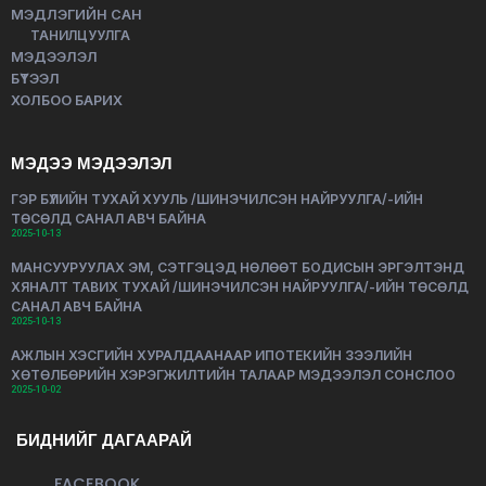
МЭДЛЭГИЙН САН
ТАНИЛЦУУЛГА
МЭДЭЭЛЭЛ
БҮТЭЭЛ
ХОЛБОО БАРИХ
МЭДЭЭ МЭДЭЭЛЭЛ
ГЭР БҮЛИЙН ТУХАЙ ХУУЛЬ /ШИНЭЧИЛСЭН НАЙРУУЛГА/-ИЙН
ТӨСӨЛД САНАЛ АВЧ БАЙНА
2025-10-13
МАНСУУРУУЛАХ ЭМ, СЭТГЭЦЭД НӨЛӨӨТ БОДИСЫН ЭРГЭЛТЭНД
ХЯНАЛТ ТАВИХ ТУХАЙ /ШИНЭЧИЛСЭН НАЙРУУЛГА/-ИЙН ТӨСӨЛД
САНАЛ АВЧ БАЙНА
2025-10-13
АЖЛЫН ХЭСГИЙН ХУРАЛДААНААР ИПОТЕКИЙН ЗЭЭЛИЙН
ХӨТӨЛБӨРИЙН ХЭРЭГЖИЛТИЙН ТАЛААР МЭДЭЭЛЭЛ СОНСЛОО
2025-10-02
БИДНИЙГ ДАГААРАЙ
FACEBOOK