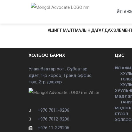
ҮЙЛ АЖ
АШИГТ МАЛТМАЛЫН ДАГАЛДАХ ЭЛЕМЕНТЭД
ХОЛБОО БАРИХ
ЦЭС
ҮЙЛ АЖИ
Улаанбаатар хот, Сүхбаатар
ХУУЛЬ
дүүрэг, 1-р хороо, Гранд оффис
ТӨЛӨ
төв, 2-р давхар
ХУУЛЬ
ХУУЛЬЧ
МЭДЛЭГ
ТАНИ
МЭДЭЭ
+976 7011-9206
БҮТЭЭЛ
+976 7012-9206
ХОЛБОО
+976 11-329206