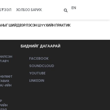
EN
БҮТЭЭЛ
ХОЛБОО БАРИХ
ГААНЫГ ШИЙДВЭРЛЭСЭН ШҮҮХИЙН ПРАКТИК
БИДНИЙГ ДАГААРАЙ
ЭЧИЛСЭН
FACEBOOK
Л АВЧ
SOUNDCLOUD
YOUTUBE
 НӨЛӨӨТ
LINKEDIN
ТАВИХ
А/-ИЙН
Р
РИЙН
ЭЛЭЛ