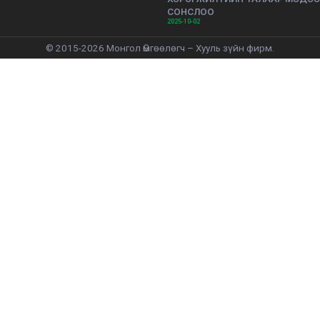
СОНСЛОО
2025-10-02
© 2015-2026 Монгол Өмгөөлөгч – Хууль зүйн фирм.