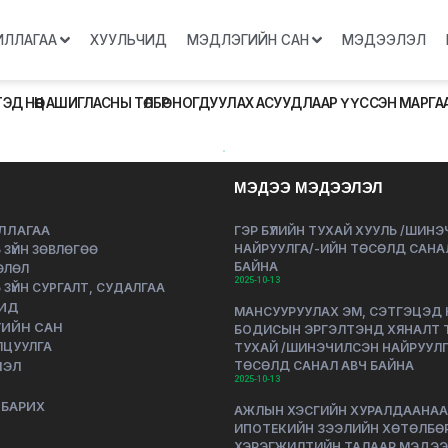
ИЛЛАГАА
ХУУЛЬЧИД
МЭДЛЭГИЙН САН
МЭДЭЭЛЭЛ
 НӨӨЦ АШИГЛАСНЫ ТӨЛБӨР НОГДУУЛАХ АСУУДЛААР ҮҮССЭН МАР
МЭДЭЭ МЭДЭЭЛЭЛ
ЛЛАГАА
ГЭР БҮЛИЙН ТУХАЙ ХУУЛЬ /ШИН
НАЙРУУЛГА/-ИЙН ТӨСӨЛД САНА
 ЗҮЙН ЗӨВЛӨГӨӨ
БАЙНА
ӨЛӨЛ
2025-10-13
 ЗҮЙН СУРГАЛТ, СУДАЛГАА
ИД
МАНСУУРУУЛАХ ЭМ, СЭТГЭЦЭД
ИЙН САН
БОДИСЫН ЭРГЭЛТЭНД ХЯНАЛТ 
ЛЦУУЛГА
ТУХАЙ /ШИНЭЧИЛСЭН НАЙРУУЛГ
ТӨСӨЛД САНАЛ АВЧ БАЙНА
ЛЭЛ
2025-10-13
 БАРИХ
АЖЛЫН ХЭСГИЙН ХУРАЛДААНАА
ИПОТЕКИЙН ЗЭЭЛИЙН ХӨТӨЛБӨ
ХЭРЭГЖИЛТИЙН ТАЛААР МЭДЭ