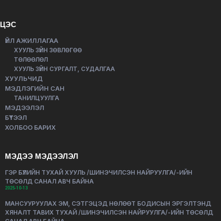
ЦЭС
ҮЙЛ АЖИЛЛАГАА
ХУУЛЬ ЗҮЙН ЗӨВЛӨГӨӨ
ТӨЛӨӨЛӨЛ
ХУУЛЬ ЗҮЙН СУРГАЛТ, СУДАЛГАА
ХУУЛЬЧИД
МЭДЛЭГИЙН САН
ТАНИЛЦУУЛГА
МЭДЭЭЛЭЛ
БҮТЭЭЛ
ХОЛБОО БАРИХ
МЭДЭЭ МЭДЭЭЛЭЛ
ГЭР БҮЛИЙН ТУХАЙ ХУУЛЬ /ШИНЭЧИЛСЭН НАЙРУУЛГА/-ИЙН
ТӨСӨЛД САНАЛ АВЧ БАЙНА
2025-10-13
МАНСУУРУУЛАХ ЭМ, СЭТГЭЦЭД НӨЛӨӨТ БОДИСЫН ЭРГЭЛТЭНД
ХЯНАЛТ ТАВИХ ТУХАЙ /ШИНЭЧИЛСЭН НАЙРУУЛГА/-ИЙН ТӨСӨЛД