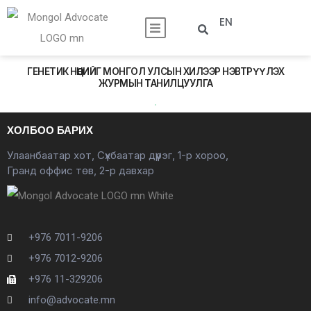
EN
ГЕНЕТИК НӨӨЦИЙГ МОНГОЛ УЛСЫН ХИЛЭЭР НЭВТРҮҮЛЭХ
ЖУРМЫН ТАНИЛЦУУЛГА
ХОЛБОО БАРИХ
Улаанбаатар хот, Сүхбаатар дүүрэг, 1-р хороо,
Гранд оффис төв, 2-р давхар
+976 7011-9206
+976 7012-9206
+976 11-329206
info@advocate.mn