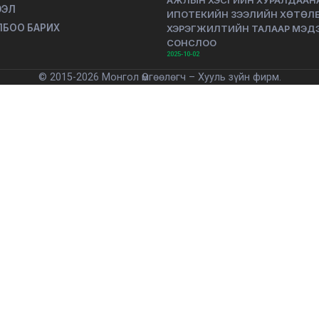
АЖЛЫН ХЭСГИЙН ХУРАЛДААН
ЭЭЛ
ИПОТЕКИЙН ЗЭЭЛИЙН ХӨТӨЛ
ЛБОО БАРИХ
ХЭРЭГЖИЛТИЙН ТАЛААР МЭД
СОНСЛОО
2025-10-02
© 2015-2026 Монгол Өмгөөлөгч – Хууль зүйн фирм.