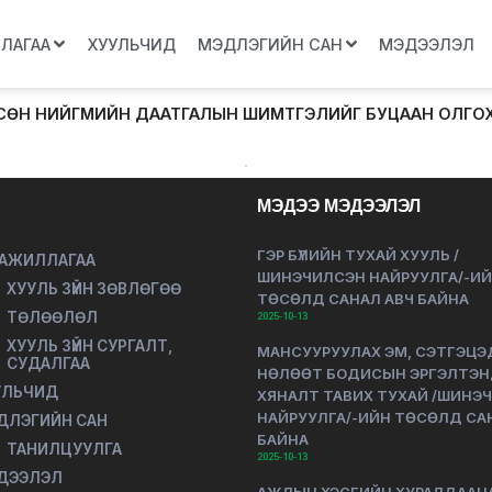
ЛЛАГАА
ХУУЛЬЧИД
МЭДЛЭГИЙН САН
МЭДЭЭЛЭЛ
ӨЛСӨН НИЙГМИЙН ДААТГАЛЫН ШИМТГЭЛИЙГ БУЦААН ОЛГО
МЭДЭЭ МЭДЭЭЛЭЛ
ГЭР БҮЛИЙН ТУХАЙ ХУУЛЬ /
 АЖИЛЛАГАА
ШИНЭЧИЛСЭН НАЙРУУЛГА/-И
ХУУЛЬ ЗҮЙН ЗӨВЛӨГӨӨ
ТӨСӨЛД САНАЛ АВЧ БАЙНА
ТӨЛӨӨЛӨЛ
2025-10-13
ХУУЛЬ ЗҮЙН СУРГАЛТ,
МАНСУУРУУЛАХ ЭМ, СЭТГЭЦЭ
СУДАЛГАА
НӨЛӨӨТ БОДИСЫН ЭРГЭЛТЭ
УЛЬЧИД
ХЯНАЛТ ТАВИХ ТУХАЙ /ШИНЭ
НАЙРУУЛГА/-ИЙН ТӨСӨЛД СА
ДЛЭГИЙН САН
БАЙНА
ТАНИЛЦУУЛГА
2025-10-13
ДЭЭЛЭЛ