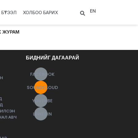
EN
БҮТЭЭЛ
ХОЛБОО БАРИХ
Х ЖУРАМ
БИДНИЙГ ДАГААРАЙ
FACEBOOK
ЙН
SOUNDCLOUD
Д
YOUTUBE
НД
ЧИЛСЭН
LINKEDIN
НАЛ АВЧ