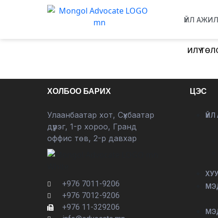
ҮЙЛ АЖИ
ИЛҮҮ Т
ХОЛБОО БАРИХ
ЦЭС
Улаанбаатар хот, Сүхбаатар
ҮЙЛ
дүүрэг, 1-р хороо, Гранд
оффис төв, 2-р давхар
ХУ
+976 7011-9206
МЭ
+976 7012-9206
+976 11-329206
МЭ