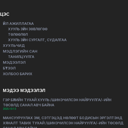
ЦЭС
ҮЙЛ АЖИЛЛАГАА
ХУУЛЬ ЗҮЙН ЗӨВЛӨГӨӨ
ТӨЛӨӨЛӨЛ
ХУУЛЬ ЗҮЙН СУРГАЛТ, СУДАЛГАА
ХУУЛЬЧИД
МЭДЛЭГИЙН САН
ТАНИЛЦУУЛГА
МЭДЭЭЛЭЛ
БҮТЭЭЛ
ХОЛБОО БАРИХ
МЭДЭЭ МЭДЭЭЛЭЛ
ГЭР БҮЛИЙН ТУХАЙ ХУУЛЬ /ШИНЭЧИЛСЭН НАЙРУУЛГА/-ИЙН
ТӨСӨЛД САНАЛ АВЧ БАЙНА
2025-10-13
МАНСУУРУУЛАХ ЭМ, СЭТГЭЦЭД НӨЛӨӨТ БОДИСЫН ЭРГЭЛТЭНД
ХЯНАЛТ ТАВИХ ТУХАЙ /ШИНЭЧИЛСЭН НАЙРУУЛГА/-ИЙН ТӨСӨЛД