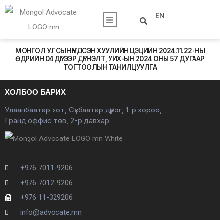
EN
МОНГОЛ УЛСЫН ҮНДСЭН ХУУЛИЙН ЦЭЦИЙН 2024.11.22-НЫ
ӨДРИЙН 04 ДҮГЭЭР ДҮГНЭЛТ, УИХ-ЫН 2024 ОНЫ 57 ДУГААР
ТОГТООЛЫН ТАНИЛЦУУЛГА
ХОЛБОО БАРИХ
Улаанбаатар хот, Сүхбаатар дүүрэг, 1-р хороо,
Гранд оффис төв, 2-р давхар
+976 7011-9206
+976 7012-9206
+976 11-329206
info@advocate.mn