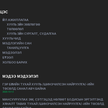
ЦЭС
ҮЙЛ АЖИЛЛАГАА
ХУУЛЬ ЗҮЙН ЗӨВЛӨГӨӨ
ТӨЛӨӨЛӨЛ
ХУУЛЬ ЗҮЙН СУРГАЛТ, СУДАЛГАА
ХУУЛЬЧИД
МЭДЛЭГИЙН САН
ТАНИЛЦУУЛГА
МЭДЭЭЛЭЛ
БҮТЭЭЛ
ХОЛБОО БАРИХ
МЭДЭЭ МЭДЭЭЛЭЛ
ГЭР БҮЛИЙН ТУХАЙ ХУУЛЬ /ШИНЭЧИЛСЭН НАЙРУУЛГА/-ИЙН
ТӨСӨЛД САНАЛ АВЧ БАЙНА
2025-10-13
МАНСУУРУУЛАХ ЭМ, СЭТГЭЦЭД НӨЛӨӨТ БОДИСЫН ЭРГЭЛТЭНД
ХЯНАЛТ ТАВИХ ТУХАЙ /ШИНЭЧИЛСЭН НАЙРУУЛГА/-ИЙН ТӨСӨЛД