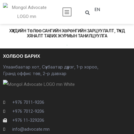
EN
ХҮҮХДИЙН ТӨЛӨӨ САНГИЙН ХӨРӨНГИЙН ЗАРЦУУЛАЛТ, ТҮҮНД
ХЯНАЛТ ТАВИХ ЖУРМЫН ТАНИЛЦУУЛГА
ХОЛБОО БАРИХ
Улаанбаатар хот, Сүхбаатар дүүрэг, 1-р хороо,
Гранд оффис төв, 2-р давхар
+976 7011-9206
+976 7012-9206
+976 11-329206
info@advocate.mn