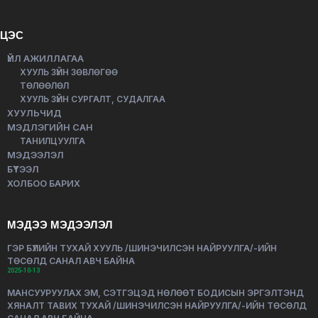
ЦЭС
ҮЙЛ АЖИЛЛАГАА
ХУУЛЬ ЗҮЙН ЗӨВЛӨГӨӨ
ТӨЛӨӨЛӨЛ
ХУУЛЬ ЗҮЙН СУРГАЛТ, СУДАЛГАА
ХУУЛЬЧИД
МЭДЛЭГИЙН САН
ТАНИЛЦУУЛГА
МЭДЭЭЛЭЛ
БҮТЭЭЛ
ХОЛБОО БАРИХ
МЭДЭЭ МЭДЭЭЛЭЛ
ГЭР БҮЛИЙН ТУХАЙ ХУУЛЬ /ШИНЭЧИЛСЭН НАЙРУУЛГА/-ИЙН
ТӨСӨЛД САНАЛ АВЧ БАЙНА
2025-10-13
МАНСУУРУУЛАХ ЭМ, СЭТГЭЦЭД НӨЛӨӨТ БОДИСЫН ЭРГЭЛТЭНД
ХЯНАЛТ ТАВИХ ТУХАЙ /ШИНЭЧИЛСЭН НАЙРУУЛГА/-ИЙН ТӨСӨЛД