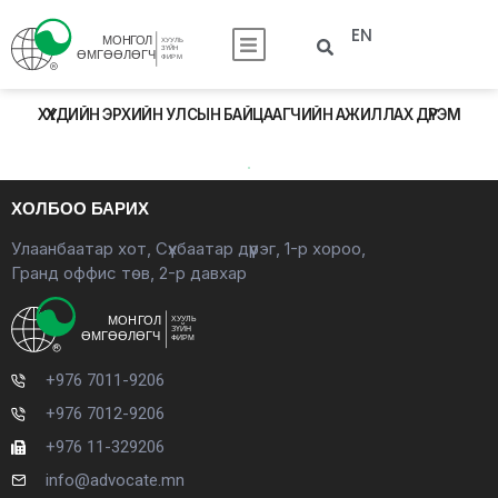
EN
ХҮҮХДИЙН ЭРХИЙН УЛСЫН БАЙЦААГЧИЙН АЖИЛЛАХ ДҮРЭМ
ХОЛБОО БАРИХ
Улаанбаатар хот, Сүхбаатар дүүрэг, 1-р хороо,
Гранд оффис төв, 2-р давхар
+976 7011-9206
+976 7012-9206
+976 11-329206
info@advocate.mn