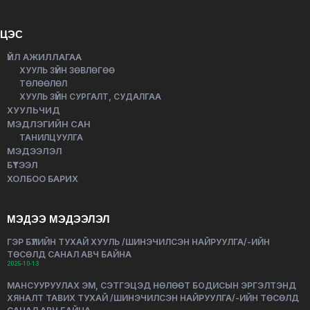
ЦЭС
ҮЙЛ АЖИЛЛАГАА
ХУУЛЬ ЗҮЙН ЗӨВЛӨГӨӨ
ТӨЛӨӨЛӨЛ
ХУУЛЬ ЗҮЙН СУРГАЛТ, СУДАЛГАА
ХУУЛЬЧИД
МЭДЛЭГИЙН САН
ТАНИЛЦУУЛГА
МЭДЭЭЛЭЛ
БҮТЭЭЛ
ХОЛБОО БАРИХ
МЭДЭЭ МЭДЭЭЛЭЛ
ГЭР БҮЛИЙН ТУХАЙ ХУУЛЬ /ШИНЭЧИЛСЭН НАЙРУУЛГА/-ИЙН
ТӨСӨЛД САНАЛ АВЧ БАЙНА
2025-10-13
МАНСУУРУУЛАХ ЭМ, СЭТГЭЦЭД НӨЛӨӨТ БОДИСЫН ЭРГЭЛТЭНД
ХЯНАЛТ ТАВИХ ТУХАЙ /ШИНЭЧИЛСЭН НАЙРУУЛГА/-ИЙН ТӨСӨЛД