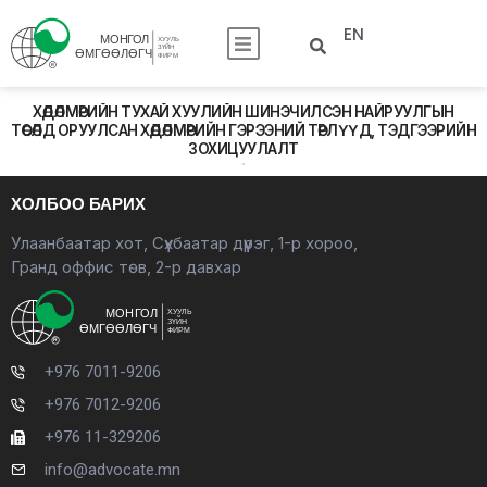
EN
ХӨДӨЛМӨРИЙН ТУХАЙ ХУУЛИЙН ШИНЭЧИЛСЭН НАЙРУУЛГЫН
ТӨСӨЛД ОРУУЛСАН ХӨДӨЛМӨРИЙН ГЭРЭЭНИЙ ТӨРЛҮҮД, ТЭДГЭЭРИЙН
ЗОХИЦУУЛАЛТ
ХОЛБОО БАРИХ
Улаанбаатар хот, Сүхбаатар дүүрэг, 1-р хороо,
Гранд оффис төв, 2-р давхар
+976 7011-9206
+976 7012-9206
+976 11-329206
info@advocate.mn