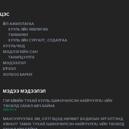
ЦЭС
ҮЙЛ АЖИЛЛАГАА
ХУУЛЬ ЗҮЙН ЗӨВЛӨГӨӨ
ТӨЛӨӨЛӨЛ
ХУУЛЬ ЗҮЙН СУРГАЛТ, СУДАЛГАА
ХУУЛЬЧИД
МЭДЛЭГИЙН САН
ТАНИЛЦУУЛГА
МЭДЭЭЛЭЛ
БҮТЭЭЛ
ХОЛБОО БАРИХ
МЭДЭЭ МЭДЭЭЛЭЛ
ГЭР БҮЛИЙН ТУХАЙ ХУУЛЬ /ШИНЭЧИЛСЭН НАЙРУУЛГА/-ИЙН
ТӨСӨЛД САНАЛ АВЧ БАЙНА
2025-10-13
МАНСУУРУУЛАХ ЭМ, СЭТГЭЦЭД НӨЛӨӨТ БОДИСЫН ЭРГЭЛТЭНД
ХЯНАЛТ ТАВИХ ТУХАЙ /ШИНЭЧИЛСЭН НАЙРУУЛГА/-ИЙН ТӨСӨЛД