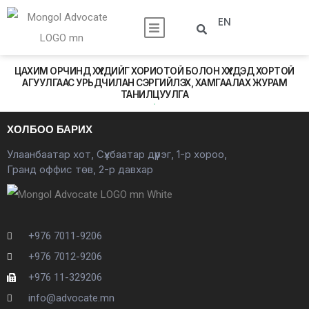
EN
ЦАХИМ ОРЧИНД ХҮҮХДИЙГ ХОРИОТОЙ БОЛОН ХҮҮХДЭД ХОРТОЙ
АГУУЛГААС УРЬДЧИЛАН СЭРГИЙЛЭХ, ХАМГААЛАХ ЖУРАМ
ТАНИЛЦУУЛГА
ХОЛБОО БАРИХ
Улаанбаатар хот, Сүхбаатар дүүрэг, 1-р хороо,
Гранд оффис төв, 2-р давхар
+976 7011-9206
+976 7012-9206
+976 11-329206
info@advocate.mn