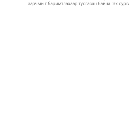
зарчмыг баримтлахаар тусгасан байна. Эх сурв