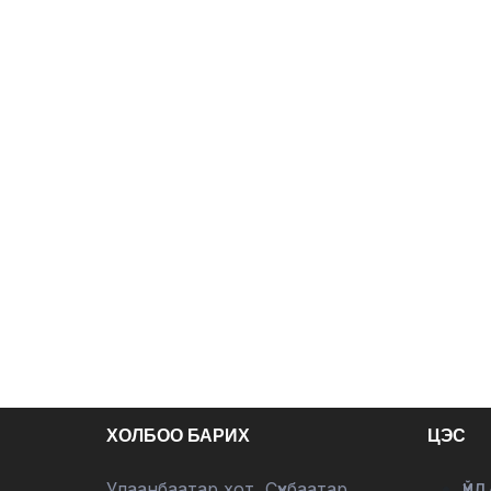
ХОЛБОО БАРИХ
ЦЭС
Улаанбаатар хот, Сүхбаатар
ҮЙЛ