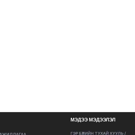
МЭДЭЭ МЭДЭЭЛЭЛ
ГЭР БҮЛИЙН ТУХАЙ ХУУЛЬ /
 АЖИЛЛАГАА