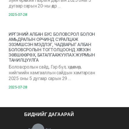
зүйн ерөнхий газрын даргын 2025 оны 5
дугаар сарын 20-ны өдр …
2025-07-28
ИРГЭНИЙ АЛБАН БУС БОЛОВСРОЛ БОЛОН
АМЬДРАЛЫН ОРЧИНД СУРАЛЦАЖ
ЭЗЭМШСЭН МЭДЛЭГ, ЧАДВАРЫГ АЛБАН
БОЛОВСРОЛЫН ТОГТОЛЦООНД ХҮЛЭЭН
ЗӨВШӨӨРӨХ, БАТАЛГААЖУУЛАХ ЖУРМЫН
ТАНИЛЦУУЛГА
Боловсролын сайд, Гэр бүл, хөдөлмөр,
нийгмийн хамгааллын сайдын хамтарсан
2025 оны 5 дугаар сарын 29 …
2025-07-28
БИДНИЙГ ДАГААРАЙ