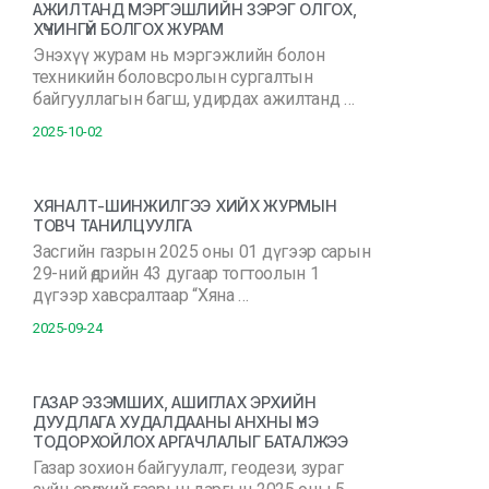
АЖИЛТАНД МЭРГЭШЛИЙН ЗЭРЭГ ОЛГОХ,
ХҮЧИНГҮЙ БОЛГОХ ЖУРАМ
Энэхүү журам нь мэргэжлийн болон
техникийн боловсролын сургалтын
байгууллагын багш, удирдах ажилтанд …
2025-10-02
ХЯНАЛТ-ШИНЖИЛГЭЭ ХИЙХ ЖУРМЫН
ТОВЧ ТАНИЛЦУУЛГА
Засгийн газрын 2025 оны 01 дүгээр сарын
29-ний өдрийн 43 дугаар тогтоолын 1
дүгээр хавсралтаар “Хяна …
2025-09-24
ГАЗАР ЭЗЭМШИХ, АШИГЛАХ ЭРХИЙН
ДУУДЛАГА ХУДАЛДААНЫ АНХНЫ ҮНЭ
ТОДОРХОЙЛОХ АРГАЧЛАЛЫГ БАТАЛЖЭЭ
Газар зохион байгуулалт, геодези, зураг