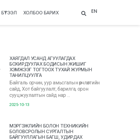
EN
БҮТЭЭЛ
ХОЛБОО БАРИХ
ХАЯГДАЛ УСАНД АГУУЛАГДАХ
БОХИРДУУЛАХ БОДИСЫН ЖИШИГ
ХЭМЖЭЭГ ТОГТООХ ТУХАЙ ЖУРМЫН
ТАНИЛЦУУЛГА
Байгаль орчин, уур амьсгалын өөрчлөлтийн
сайд, Хот байгуулалт, барилга, орон
сууцжуулалтын сайд нар …
2025-10-13
МЭРГЭЖЛИЙН БОЛОН ТЕХНИКИЙН
БОЛОВСРОЛЫН СУРГАЛТЫН
БАЙГУУЛЛАГЫН БАГШ, УДИРДАХ