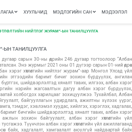
ЛЛАГАА
ХУУЛЬЧИД
МЭДЛЭГИЙН САН
МЭДЭЭЛЭЛ
ХӨТЛӨЛТИЙН НИЙТЛЭГ ЖУРАМ”-ЫН ТАНИЛЦУУЛГА
М”-ЫН ТАНИЛЦУУЛГА
дугаар сарын 30-ны өдрийн 246 дугаар тогтоолоор “Албан
аталсан. Энэ журмыг 2021 оны 01 дүгээр сарын 01-ний өдрөөс
лбан хэрэг хөтлөлтийн нийтлэг журам”-аар Монгол Улсад үйл
лийн этгээдийн баримт бичиг зохион бүрдүүлэх, ангилан
, бүртгэх, шийдвэрлэлтэд хяналт тавих, илгээх, албан хэрэг
 хэргийн нэрийн жагсаалтын дагуу албан хэрэг бүрдүүлэх,
атай холбогдох харилцааг зохицуулжээ. Тухайлбал, Албан
айгуулалт, байгууллагын удирдлага, ажилтны хүлээх үүрэг,
мга, тэмдэг, хэвлэмэл хуудас, хийлгэх, хэрэглэх, хадгалах,
 баримт бичгийн шийдвэрлэлтэд хяналт тавих, албан хэрэг
 ажлын зохион байгуулалт, албан хэрэг хөтлөлтийн үйл
тусгажээ. Түүнчлэн албан хэрэг хөтлөлтийн үйл ажиллагаанд
рсөн байх, хадгалалт, хамгаалалт аюулгүй найдвартай байх