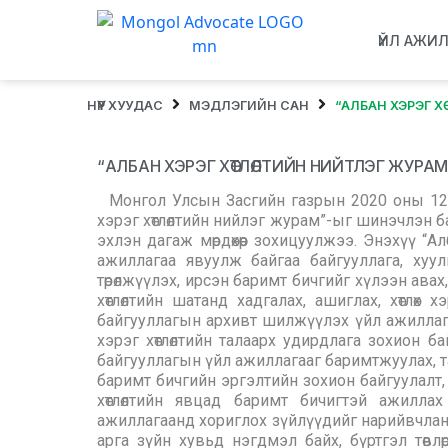
ҮЙЛ АЖИ
НҮҮР ХУУДАС
МЭДЛЭГИЙН САН
“АЛБАН ХЭРЭГ 
“АЛБАН ХЭРЭГ ХӨТЛӨЛТИЙН НИЙТЛЭГ ЖУРА
Монгол Улсын Засгийн газрын 2020 оны 12 
хэрэг хөтлөлтийн нийлэг журам”-ыг шинэчлэн б
эхлэн дагаж мөрдөхөөр зохицуулжээ. Энэхүү “А
ажиллагаа явуулж байгаа байгууллага, хуу
төрөлжүүлэх, ирсэн баримт бичгийг хүлээн авах
хөтлөлтийн шатанд хадгалах, ашиглах, хөтлөх
байгууллагын архивт шилжүүлэх үйл ажиллага
хэрэг хөтлөлтийн талаарх удирдлага зохион б
байгууллагын үйл ажиллагааг баримтжуулах, та
баримт бичгийн эргэлтийн зохион байгуулалт,
хөтлөлтийн явцад баримт бичигтэй ажиллах
ажиллагаанд хориглох зүйлүүдийг нарийвчлан 
арга зүйн хувьд нэгдмэл байх, бүртгэл төвлө