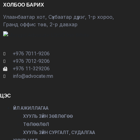
ХОЛБОО БАРИХ
Улаанбаатар хот, Сүхбаатар дүүрэг, 1-р хороо,
Гранд оффис төв, 2-р давхар
+976 7011-9206
+976 7012-9206
+976 11-329206
info@advocate.mn
ЦЭС
ҮЙЛ АЖИЛЛАГАА
ХУУЛЬ ЗҮЙН ЗӨВЛӨГӨӨ
ТӨЛӨӨЛӨЛ
ХУУЛЬ ЗҮЙН СУРГАЛТ, СУДАЛГАА