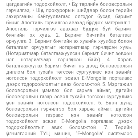
цагдаагийн тодорхойлолт, • Бүх төрлийн боловсролын
гэрчилгээ, • Шүүх, прокурорын шийдвэр болон төрийн
захиргааны байгууллагаас олгодог бусад баримт
бичиг. Апостиль гэрчилгээ авахад бүрдүүлэх материал: 1.
Апостиль гэрчилгээ авахаар бүрдүүлж буй баримт
бичгийн эх хувь. 2. Баримт бичгийн баталгаат
орчуулга. 3. Баримт бичгийн эх хувийн хуулбар болон
баталгаат орчуулгыг нотариатчаар гэрчлүүлсэн хувь.
(Нотариатчаар баталгаажуулсан баримт бичиг зөвхөн
нэг нотариатчаар гэрчлүүлсэн байх) 4. Хэрэв
баталгаажуулах баримт бичиг нь дээд боловсролын
диплом бол тухайн төгссөн сургуулиас үнэн зөвийг
нотолсон тодорхойлолт эсвэл E-Mongolia порталаас
дээрх тодорхойлолтыг авах боломжтой. 5. Мэргэжил
боловсролын үнэмлэх бол харьяа аймаг, дүүргийн
боловсролын газар эсвэл тухайн төгссөн сургуулиас
үнэн зөвийг нотолсон тодорхойлолт. 6. Бүрэн дунд
боловсролын гэрчилгээ бол харьяа аймаг, дүүргийн
боловсролын газраас үнэн зөвийг нотолсон
тодорхойлолт эсвэл E-Mongolia порталаас дээрх
тодорхойлолтыг авах боломжтой. 7. Төрийн
үйлчилгээний ТҮЦ машин, “E-Mongolia” системээс