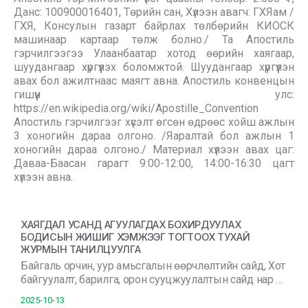
Данс: 100900016401, Төрийн сан, Хүлээн авагч: ГХЯам /
ГХЯ, Консулын газарт байрлах төлбөрийн КИОСК
машинаар картаар төлж болно./ Та Апостиль
гэрчилгээгээ Улаанбаатар хотод өөрийн хаягаар,
шуудангаар хүргүүлэх боломжтой. Шуудангаар хүргүүлэн
авах бол ажилтнаас маягт авна. Апостиль конвенцын
гишүүн улс:
https://en.wikipedia.org/wiki/Apostille_Convention
Апостиль гэрчилгээг хүсэлт өгсөн өдрөөс хойш ажлын
3 хоногийн дараа олгоно. /Яаралтай бол ажлын 1
хоногийн дараа олгоно./ Материал хүлээн авах цаг:
Даваа-Баасан гарагт 9:00-12:00, 14:00-16:30 цагт
хүлээн авна.
ХАЯГДАЛ УСАНД АГУУЛАГДАХ БОХИРДУУЛАХ
БОДИСЫН ЖИШИГ ХЭМЖЭЭГ ТОГТООХ ТУХАЙ
ЖУРМЫН ТАНИЛЦУУЛГА
Байгаль орчин, уур амьсгалын өөрчлөлтийн сайд, Хот
байгуулалт, барилга, орон сууцжуулалтын сайд нар …
2025-10-13