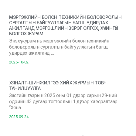
МЭРГЭЖЛИЙН БОЛОН ТЕХНИКИЙН БОЛОВСРОЛЫН
СУРГАЛТЫН БАЙГУУЛЛАГЫН БАГШ, УДИРДАХ
АЖИЛТАНД МЭРГЭШЛИЙН ЗЭРЭГ ОЛГОХ, ХҮЧИНГҮЙ
БОЛГОХ ЖУРАМ
Энэхүү журам нь мэргэжлийн болон техникийн
боловсролын сургалтын байгууллагын багш,
удирдах ажилтанд …
2025-10-02
ХЯНАЛТ-ШИНЖИЛГЭЭ ХИЙХ ЖУРМЫН ТОВЧ
ТАНИЛЦУУЛГА
Засгийн газрын 2025 оны 01 дүгээр сарын 29-ний
өдрийн 43 дугаар тогтоолын 1 дүгээр хавсралтаар
“Хяна …
2025-09-24