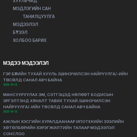
ХУУЛЬЧИД
МЭДЛЭГИЙН САН
ТАНИЛЦУУЛГА
МЭДЭЭЛЭЛ
БҮТЭЭЛ
ХОЛБОО БАРИХ
МЭДЭЭ МЭДЭЭЛЭЛ
ГЭР БҮЛИЙН ТУХАЙ ХУУЛЬ /ШИНЭЧИЛСЭН НАЙРУУЛГА/-ИЙН
ТӨСӨЛД САНАЛ АВЧ БАЙНА
2025-10-13
МАНСУУРУУЛАХ ЭМ, СЭТГЭЦЭД НӨЛӨӨТ БОДИСЫН
ЭРГЭЛТЭНД ХЯНАЛТ ТАВИХ ТУХАЙ /ШИНЭЧИЛСЭН
НАЙРУУЛГА/-ИЙН ТӨСӨЛД САНАЛ АВЧ БАЙНА
2025-10-13
АЖЛЫН ХЭСГИЙН ХУРАЛДААНААР ИПОТЕКИЙН ЗЭЭЛИЙН
ХӨТӨЛБӨРИЙН ХЭРЭГЖИЛТИЙН ТАЛААР МЭДЭЭЛЭЛ
СОНСЛОО