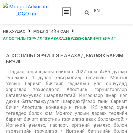
EN
НҮҮР ХУУДАС
МЭДЛЭГИЙН САН
АПОСТИЛЬ ГЭРЧИЛГЭЭ АВАХАД БҮРДҮҮЛЭХ БАРИМТ БИЧИГ
АПОСТИЛЬ ГЭРЧИЛГЭЭ АВАХАД БҮРДҮҮЛЭХ БАРИМТ
БИЧИГ
Гадаад харилцааны сайдын 2022 оны А/86 дугаар
тушаалын 1 дүгээр хавсралтаар баталсан. Монгол
Улсын баримт бичгийг гадаадын улс орнуудад
хэрэглэх тохиолдолд Апостиль гэрчилгээгээр
баталгаажуулах шаардлагатай. Ингэснээр ямар нэг
дахин баталгаажуулалт шаардахгүйгээр таны баримт
бичиг Апостиль конвенцын гишүүн 125 улсад хүчин
төгөлдөр болох юм. Монгол улсын дараах төрлийн
баримт бичигт апостиль гэрчилгээ авах боломжтой: •
Иргэний үнэмлэх, паспорт, иргэний үнэмлэх болон
гэрлэлтийн гэрчилгээ • Иргэний бүртгэлийн болон