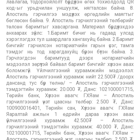
лавлагаа, тодорхойлолт бүрдүүлэн өгөх тохиолдолд QR
код-ыг урьдчилан уншуулж, нягталсан байна. 8.
Апостиль гэрчилгээ мэдүүлэх өргөдлийн маягтыг
бөглөсөн байна. 9. Апостиль гэрчилгээний төлбөрийг
төлсөн баримтыг хавсаргана. Материал бүрдүүлэхдээ
анхаарах зүйлс: 1.Баримт бичиг нь гадаад улсад
хэрэглэгдэх тул шаардлага хангахуйц байна. 2.Баримт
бичгийг гэрчилсэн нотариатчийн гарын үсэг, тамга
тэмдэг нь тод харагдахуйц бүрэн бүтэн байна. 3.
Гэрчлэгдсэн баримтууд дээрх нотариатчийн
мэдээлэл зөрүүтэй байвал баримт бичгийг хүлээн авах
боломжгүй. Үйлчилгээний хураамжийн мэдээлэл:
Апостиль гэрчилгээний хураамж нийт 22.500₮ /доорх
дансанд тус бүр төлнө/ – Апостиль гэрчилгээний
тэмдэгтийн хураамж: 20.000 ₮, Данс: 102100001715,
Төрийн банк, Хүлээн авагч: ГХЯам – Апостиль
гэрчилгээний үнэт цаасны төлбөр: 2.500 ₮, Данс:
100900016401, Төрийн сан, Хүлээн авагч: ГХЯам
Яаралтай ажлын 1 өдрийн дараа хүлээн авах
үйлчилгээний хураамж 42.500₮ – Апостиль
гэрчилгээний тэмдэгтийн хураамж: 40.000 ₮, Данс:
102100001715, Төрийн банк, Хүлээн авагч: ГХЯам –
Апостиль гэрчилгээний үнэт цаасны төлбөр: 2.500 ₮,