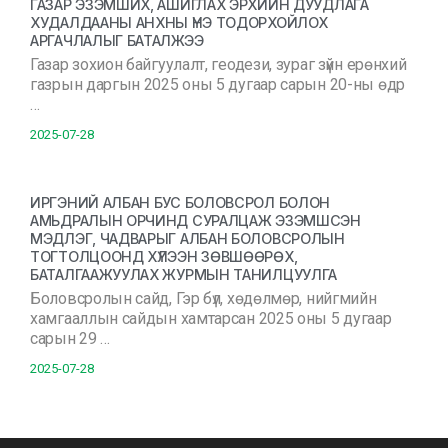
ГАЗАР ЭЗЭМШИХ, АШИГЛАХ ЭРХИЙН ДУУДЛАГА
ХУДАЛДААНЫ АНХНЫ ҮНЭ ТОДОРХОЙЛОХ
АРГАЧЛАЛЫГ БАТАЛЖЭЭ
Газар зохион байгуулалт, геодези, зураг зүйн ерөнхий
газрын даргын 2025 оны 5 дугаар сарын 20-ны өдр
…
2025-07-28
ИРГЭНИЙ АЛБАН БУС БОЛОВСРОЛ БОЛОН
АМЬДРАЛЫН ОРЧИНД СУРАЛЦАЖ ЭЗЭМШСЭН
МЭДЛЭГ, ЧАДВАРЫГ АЛБАН БОЛОВСРОЛЫН
ТОГТОЛЦООНД ХҮЛЭЭН ЗӨВШӨӨРӨХ,
БАТАЛГААЖУУЛАХ ЖУРМЫН ТАНИЛЦУУЛГА
Боловсролын сайд, Гэр бүл, хөдөлмөр, нийгмийн
хамгааллын сайдын хамтарсан 2025 оны 5 дугаар
сарын 29 …
2025-07-28