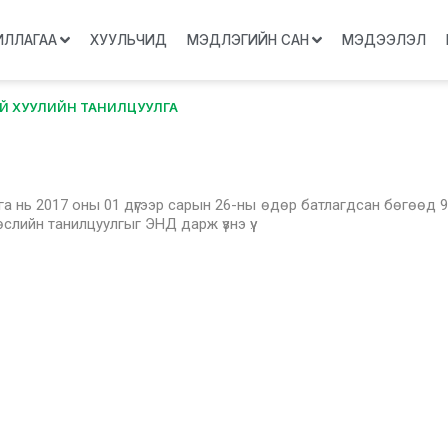
ИЛЛАГАА
ХУУЛЬЧИД
МЭДЛЭГИЙН САН
МЭДЭЭЛЭЛ
Й ХУУЛИЙН ТАНИЛЦУУЛГА
гa нь 2017 оны 01 дүгээр сарын 26-ны өдөр батлагдсан бөгөөд 9
өслийн танилцуулгыг ЭНД дарж үзнэ үү.