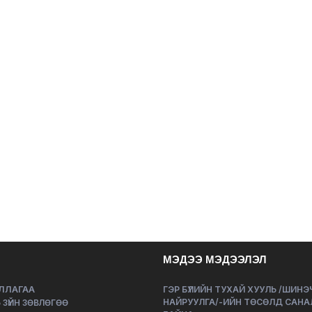
МЭДЭЭ МЭДЭЭЛЭЛ
ЛЛАГАА
ГЭР БҮЛИЙН ТУХАЙ ХУУЛЬ /ШИН
НАЙРУУЛГА/-ИЙН ТӨСӨЛД САНА
 ЗҮЙН ЗӨВЛӨГӨӨ