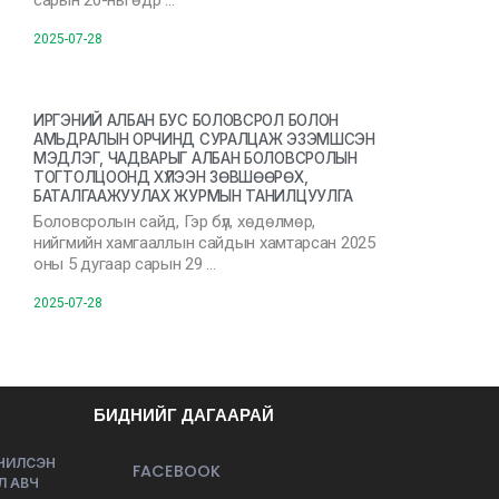
сарын 20-ны өдр …
2025-07-28
ИРГЭНИЙ АЛБАН БУС БОЛОВСРОЛ БОЛОН
АМЬДРАЛЫН ОРЧИНД СУРАЛЦАЖ ЭЗЭМШСЭН
МЭДЛЭГ, ЧАДВАРЫГ АЛБАН БОЛОВСРОЛЫН
ТОГТОЛЦООНД ХҮЛЭЭН ЗӨВШӨӨРӨХ,
БАТАЛГААЖУУЛАХ ЖУРМЫН ТАНИЛЦУУЛГА
Боловсролын сайд, Гэр бүл, хөдөлмөр,
нийгмийн хамгааллын сайдын хамтарсан 2025
оны 5 дугаар сарын 29 …
2025-07-28
БИДНИЙГ ДАГААРАЙ
ЭЧИЛСЭН
FACEBOOK
Л АВЧ