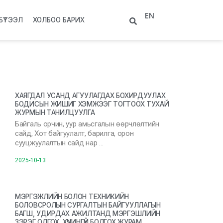
EN
БҮТЭЭЛ
ХОЛБОО БАРИХ
ХАЯГДАЛ УСАНД АГУУЛАГДАХ БОХИРДУУЛАХ
БОДИСЫН ЖИШИГ ХЭМЖЭЭГ ТОГТООХ ТУХАЙ
ЖУРМЫН ТАНИЛЦУУЛГА
Байгаль орчин, уур амьсгалын өөрчлөлтийн
сайд, Хот байгуулалт, барилга, орон
сууцжуулалтын сайд нар …
2025-10-13
МЭРГЭЖЛИЙН БОЛОН ТЕХНИКИЙН
БОЛОВСРОЛЫН СУРГАЛТЫН БАЙГУУЛЛАГЫН
БАГШ, УДИРДАХ АЖИЛТАНД МЭРГЭШЛИЙН
ЗЭРЭГ ОЛГОХ, ХҮЧИНГҮЙ БОЛГОХ ЖУРАМ