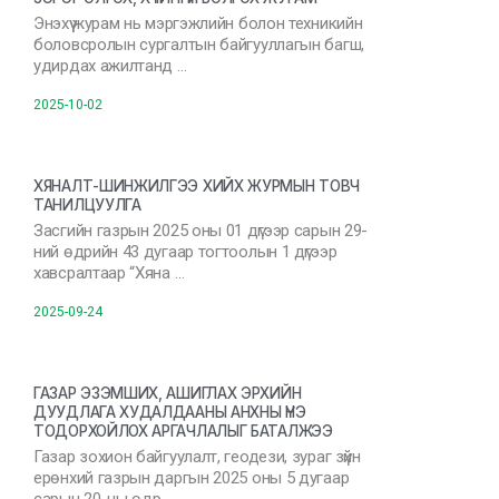
Энэхүү журам нь мэргэжлийн болон техникийн
боловсролын сургалтын байгууллагын багш,
удирдах ажилтанд …
2025-10-02
ХЯНАЛТ-ШИНЖИЛГЭЭ ХИЙХ ЖУРМЫН ТОВЧ
ТАНИЛЦУУЛГА
Засгийн газрын 2025 оны 01 дүгээр сарын 29-
ний өдрийн 43 дугаар тогтоолын 1 дүгээр
хавсралтаар “Хяна …
2025-09-24
ГАЗАР ЭЗЭМШИХ, АШИГЛАХ ЭРХИЙН
ДУУДЛАГА ХУДАЛДААНЫ АНХНЫ ҮНЭ
ТОДОРХОЙЛОХ АРГАЧЛАЛЫГ БАТАЛЖЭЭ
Газар зохион байгуулалт, геодези, зураг зүйн
ерөнхий газрын даргын 2025 оны 5 дугаар