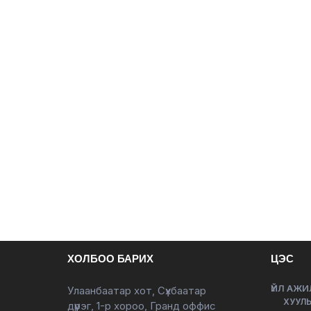
ХОЛБОО БАРИХ
ЦЭС
ҮЙЛ АЖИ
Улаанбаатар хот, Сүхбаатар
ХУУЛЬ
дүүрэг, 1-р хороо, Гранд оффис