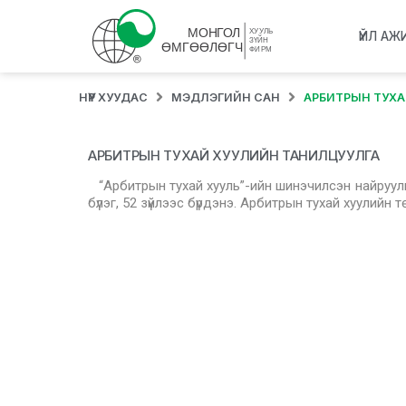
ҮЙЛ АЖ
НҮҮР ХУУДАС
МЭДЛЭГИЙН САН
АРБИТРЫН ТУХА
АРБИТРЫН ТУХАЙ ХУУЛИЙН ТАНИЛЦУУЛГА
“Арбитрын тухай хууль”-ийн шинэчилсэн найруул
бүлэг, 52 зүйлээс бүрдэнэ. Арбитрын тухай хуулийн т