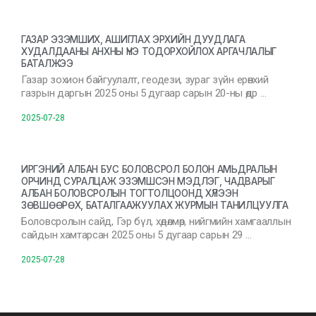
ГАЗАР ЭЗЭМШИХ, АШИГЛАХ ЭРХИЙН ДУУДЛАГА
ХУДАЛДААНЫ АНХНЫ ҮНЭ ТОДОРХОЙЛОХ АРГАЧЛАЛЫГ
БАТАЛЖЭЭ
Газар зохион байгуулалт, геодези, зураг зүйн ерөнхий
газрын даргын 2025 оны 5 дугаар сарын 20-ны өдр …
2025-07-28
ИРГЭНИЙ АЛБАН БУС БОЛОВСРОЛ БОЛОН АМЬДРАЛЫН
ОРЧИНД СУРАЛЦАЖ ЭЗЭМШСЭН МЭДЛЭГ, ЧАДВАРЫГ
АЛБАН БОЛОВСРОЛЫН ТОГТОЛЦООНД ХҮЛЭЭН
ЗӨВШӨӨРӨХ, БАТАЛГААЖУУЛАХ ЖУРМЫН ТАНИЛЦУУЛГА
Боловсролын сайд, Гэр бүл, хөдөлмөр, нийгмийн хамгааллын
сайдын хамтарсан 2025 оны 5 дугаар сарын 29 …
2025-07-28