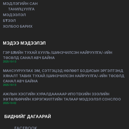
МЭДЛЭГИЙН САН
ТАНИЛЦУУЛГА
МЭДЭЭЛЭЛ
БҮТЭЭЛ
ХОЛБОО БАРИХ
МЭДЭЭ МЭДЭЭЛЭЛ
ГЭР БҮЛИЙН ТУХАЙ ХУУЛЬ /ШИНЭЧИЛСЭН НАЙРУУЛГА/-ИЙН
ТӨСӨЛД САНАЛ АВЧ БАЙНА
2025-10-13
МАНСУУРУУЛАХ ЭМ, СЭТГЭЦЭД НӨЛӨӨТ БОДИСЫН ЭРГЭЛТЭНД
ХЯНАЛТ ТАВИХ ТУХАЙ /ШИНЭЧИЛСЭН НАЙРУУЛГА/-ИЙН ТӨСӨЛД
САНАЛ АВЧ БАЙНА
2025-10-13
АЖЛЫН ХЭСГИЙН ХУРАЛДААНААР ИПОТЕКИЙН ЗЭЭЛИЙН
ХӨТӨЛБӨРИЙН ХЭРЭГЖИЛТИЙН ТАЛААР МЭДЭЭЛЭЛ СОНСЛОО
2025-10-02
БИДНИЙГ ДАГААРАЙ
FACEBOOK