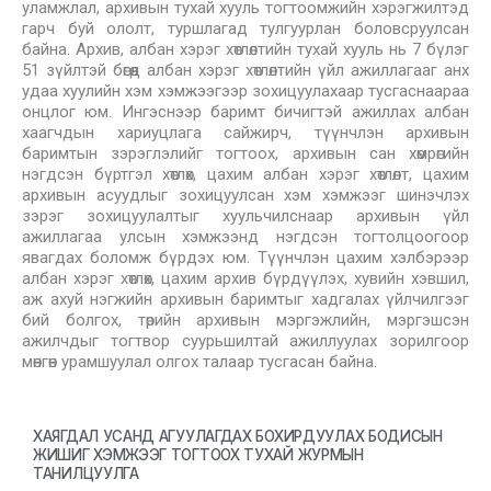
уламжлал, архивын тухай хууль тогтоомжийн хэрэгжилтэд
гарч буй ололт, туршлагад тулгуурлан боловсруулсан
байна. Архив, албан хэрэг хөтлөлтийн тухай хууль нь 7 бүлэг
51 зүйлтэй бөгөөд албан хэрэг хөтлөлтийн үйл ажиллагааг анх
удаа хуулийн хэм хэмжээгээр зохицуулахаар тусгаснаараа
онцлог юм. Ингэснээр баримт бичигтэй ажиллах албан
хаагчдын хариуцлага сайжирч, түүнчлэн архивын
баримтын зэрэглэлийг тогтоох, архивын сан хөмрөгийн
нэгдсэн бүртгэл хөтлөх, цахим албан хэрэг хөтлөлт, цахим
архивын асуудлыг зохицуулсан хэм хэмжээг шинэчлэх
зэрэг зохицуулалтыг хуульчилснаар архивын үйл
ажиллагаа улсын хэмжээнд нэгдсэн тогтолцоогоор
явагдах боломж бүрдэх юм. Түүнчлэн цахим хэлбэрээр
албан хэрэг хөтлөх, цахим архив бүрдүүлэх, хувийн хэвшил,
аж ахуй нэгжийн архивын баримтыг хадгалах үйлчилгээг
бий болгох, төрийн архивын мэргэжлийн, мэргэшсэн
ажилчдыг тогтвор суурьшилтай ажиллуулах зорилгоор
мөнгөн урамшуулал олгох талаар тусгасан байна.
ХАЯГДАЛ УСАНД АГУУЛАГДАХ БОХИРДУУЛАХ БОДИСЫН
ЖИШИГ ХЭМЖЭЭГ ТОГТООХ ТУХАЙ ЖУРМЫН
ТАНИЛЦУУЛГА