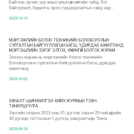
Байгаль орчин, уур амьсгалын өөрчлөлтийн сайд, Хот
байгуулалт, барилга, орон сууцжуулалтын сайд нар …
2025-10-13
МЭРГЭЖЛИЙН БОЛОН ТЕХНИКИЙН БОЛОВСРОЛЫН
СУРГАЛТЫН БАЙГУУЛЛАГЫН БАГШ, УДИРДАХ АЖИЛТАНД
МЭРГЭШЛИЙН ЗЭРЭГ ОЛГОХ, ХҮЧИНГҮЙ БОЛГОХ ЖУРАМ
Энэхүү журам нь мэргэжлийн болон техникийн
боловсролын сургалтын байгууллагын багш, удирдах
ажилтанд …
2025-10-02
ХЯНАЛТ-ШИНЖИЛГЭЭ ХИЙХ ЖУРМЫН ТОВЧ
ТАНИЛЦУУЛГА
Засгийн газрын 2025 оны 01 дүгээр сарын 29-ний өдрийн
43 дугаар тогтоолын 1 дүгээр хавсралтаар “Хяна …
2025-09-24