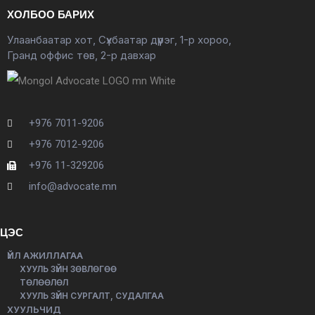
ХОЛБОО БАРИХ
Улаанбаатар хот, Сүхбаатар дүүрэг, 1-р хороо,
Гранд оффис төв, 2-р давхар
+976 7011-9206
+976 7012-9206
+976 11-329206
info@advocate.mn
ЦЭС
ҮЙЛ АЖИЛЛАГАА
ХУУЛЬ ЗҮЙН ЗӨВЛӨГӨӨ
ТӨЛӨӨЛӨЛ
ХУУЛЬ ЗҮЙН СУРГАЛТ, СУДАЛГАА
ХУУЛЬЧИД