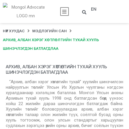
EN
НҮҮР ХУУДАС
МЭДЛЭГИЙН САН
АРХИВ, АЛБАН ХЭРЭГ ХӨТЛӨЛТИЙН ТУХАЙ ХУУЛЬ
ШИНЭЧЛЭГДЭН БАТЛАГДЛАА
АРХИВ, АЛБАН ХЭРЭГ ХӨТЛӨЛТИЙН ТУХАЙ ХУУЛЬ
ШИНЭЧЛЭГДЭН БАТЛАГДЛАА
“Архив, албан хэрэг хөтлөлтийн тухай” хуулийн шинэчилсэн
найруулгын төслийг Улсын Их Хурлын чуулганы нэгдсэн
хуралдаанаар хэлэлцэж баталлаа. Монгол Улсын анхны
Архивын тухай хууль 1998 онд батлагдсан бөгөөд үүнээс
хойш 22 жилийн дараа шинэчлэгдэн батлагдаж байна.
Хуулийн төслийг боловсруулахдаа архив, албан хэрэг
хөтлөлтийн талаар олон жилийн түүх, соёлтой бусад орны
хууль тогтоомж, олон улсын стандартыг харьцуулан
судлахын зэрэгцээ өөрийн орны архив, бичиг соёлын түүхэн