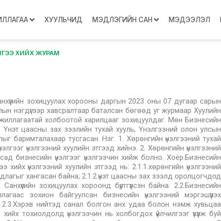
ИЛЛАГАА
ХУУЛЬЧИД
МЭДЛЭГИЙН САН
МЭДЭЭЛЭЛ
ЛГЭЭ ХИЙХ ЖУРАМ
анхүүгийн зохицуулах хорооны даргын 2023 оны 07 дугаар сарын
лын нэгдүгээр хавсралтаар баталсан бөгөөд уг журмаар Хуулийн
 ажиллагаатай холбоотой харилцааг зохицуулдаг. Мөн Бизнесийн
ь, Үнэт цаасны зах зээлийн тухай хууль, Үнэлгээний олон улсын
ыг баримталахаар тусгасан. Нэг. 1. Хөрөнгийн үнэлгээний тухай
нэлгээг үнэлгээний хуулийн этгээд хийнэ. 2. Хөрөнгийн үнэлгээний
усад бизнесийн үнэлгээг үнэлгээчин хийж болно. Хоёр.Бизнесийн
э хийх үнэлгээний хуулийн этгээд нь: 2.1.1.хөрөнгийн үнэлгээний
рдлагыг хангасан байна; 2.1.2.үнэт цаасны зах зээлд оролцогчдод
 Санхүүгийн зохицуулах хороонд бүртгүүлсэн байна. 2.2.Бизнесийн
ллагаас зохион байгуулсан бизнесийн үнэлгээний мэргэшүүлэх
 2.3.Хэрэв нийтэд санал болгон анх удаа болон нэмж хувьцаа
 хийх тохиолдолд үнэлгээчин нь холбогдох үйлчилгээг үзүүлж буй