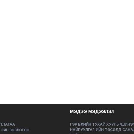
МЭДЭЭ МЭДЭЭЛЭЛ
ЛЛАГАА
ГЭР БҮЛИЙН ТУХАЙ ХУУЛЬ /ШИН
НАЙРУУЛГА/-ИЙН ТӨСӨЛД САНА
 ЗҮЙН ЗӨВЛӨГӨӨ