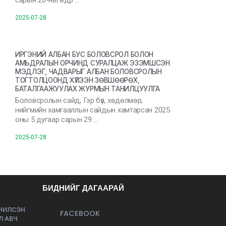
сарын 20-ны өдр …
2025-07-28
ИРГЭНИЙ АЛБАН БУС БОЛОВСРОЛ БОЛОН
АМЬДРАЛЫН ОРЧИНД СУРАЛЦАЖ ЭЗЭМШСЭН
МЭДЛЭГ, ЧАДВАРЫГ АЛБАН БОЛОВСРОЛЫН
ТОГТОЛЦООНД ХҮЛЭЭН ЗӨВШӨӨРӨХ,
БАТАЛГААЖУУЛАХ ЖУРМЫН ТАНИЛЦУУЛГА
Боловсролын сайд, Гэр бүл, хөдөлмөр,
нийгмийн хамгааллын сайдын хамтарсан 2025
оны 5 дугаар сарын 29 …
2025-07-28
БИДНИЙГ ДАГААРАЙ
ЭЧИЛСЭН
FACEBOOK
Л АВЧ