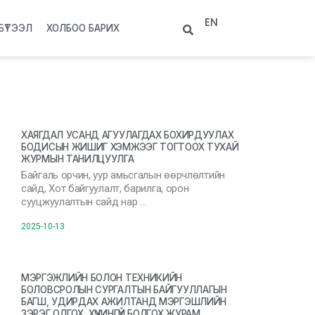
EN
БҮТЭЭЛ
ХОЛБОО БАРИХ
ХАЯГДАЛ УСАНД АГУУЛАГДАХ БОХИРДУУЛАХ
БОДИСЫН ЖИШИГ ХЭМЖЭЭГ ТОГТООХ ТУХАЙ
ЖУРМЫН ТАНИЛЦУУЛГА
Байгаль орчин, уур амьсгалын өөрчлөлтийн
сайд, Хот байгуулалт, барилга, орон
сууцжуулалтын сайд нар …
2025-10-13
МЭРГЭЖЛИЙН БОЛОН ТЕХНИКИЙН
БОЛОВСРОЛЫН СУРГАЛТЫН БАЙГУУЛЛАГЫН
БАГШ, УДИРДАХ АЖИЛТАНД МЭРГЭШЛИЙН
ЗЭРЭГ ОЛГОХ, ХҮЧИНГҮЙ БОЛГОХ ЖУРАМ