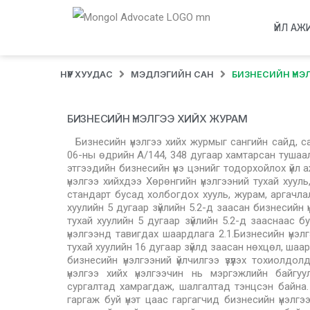
ҮЙЛ АЖ
НҮҮР ХУУДАС
МЭДЛЭГИЙН САН
БИЗНЕСИЙН ҮНЭ
БИЗНЕСИЙН ҮНЭЛГЭЭ ХИЙХ ЖУРАМ
Бизнесийн үнэлгээ хийх журмыг сангийн сайд, с
06-ны өдрийн А/144, 348 дугаар хамтарсан тушаа
этгээдийн бизнесийн үнэ цэнийг тодорхойлох үйл
үнэлгээ хийхдээ Хөрөнгийн үнэлгээний тухай хуул
стандарт бусад холбогдох хууль, журам, аргачлал
хуулийн 5 дугаар зүйлийн 5.2-д заасан бизнесийн ү
тухай хуулийн 5 дугаар зүйлийн 5.2-д зааснаас б
үнэлгээнд тавигдах шаардлага 2.1.Бизнесийн үнэлгэ
тухай хуулийн 16 дугаар зүйлд заасан нөхцөл, шаа
бизнесийн үнэлгээний үйлчилгээ үзүүлэх тохиолдолд
үнэлгээ хийх үнэлгээчин нь мэргэжлийн байгуу
сургалтад хамрагдаж, шалгалтад тэнцсэн байна.
гаргаж буй үнэт цаас гаргагчид бизнесийн үнэлгээ