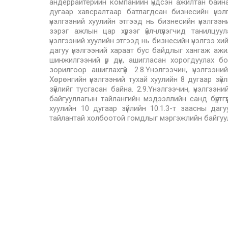
андеррайтерийн компанийн үндсэн ажилтан байна.
дугаар хавсралтаар батлагдсан бизнесийн үнэлг
үнэлгээний хуулийн этгээд нь бизнесийн үнэлгээн
зэрэг ажлын цар хүрээг үйлчлүүлэгчид танилцуу
үнэлгээний хуулийн этгээд нь бизнесийн үнэлгээ хи
дагуу үнэлгээний хараат бус байдлыг хангаж ажил
шинжилгээний үр дүн, ашигласан хорогдуулах б
зорилгоор ашиглахгүй. 2.8.Үнэлгээчин, үнэлгээ
Хөрөнгийн үнэлгээний тухай хуулийн 8 дугаар зүй
зүйлийг тусгасан байна. 2.9.Үнэлгээчин, үнэлгээ
байгууллагын тайлангийн мэдээллийн санд бүртгүү
хуулийн 10 дугаар зүйлийн 10.1.3-т заасны дагу
тайлантай холбоотой гомдлыг мэргэжлийн байгуулл