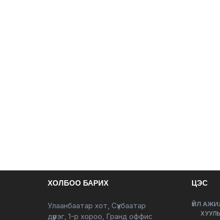
ХОЛБОО БАРИХ
ЦЭС
ҮЙЛ АЖИ
Улаанбаатар хот, Сүхбаатар
ХУУЛЬ
дүүрэг, 1-р хороо, Гранд оффис