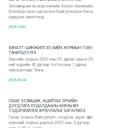
Энэхүү журам нь мэргэжлийн болон техникийн
боловсролын сургалтын байгууллагын багш,
удирдах ажилтанд …
2025-10-02
ХЯНАЛТ-ШИНЖИЛГЭЭ ХИЙХ ЖУРМЫН ТОВЧ
ТАНИЛЦУУЛГА
Засгийн газрын 2025 оны 01 дүгээр сарын 29-
ний өдрийн 43 дугаар тогтоолын 1 дүгээр
хавсралтаар “Хяна …
2025-09-24
ГАЗАР ЭЗЭМШИХ, АШИГЛАХ ЭРХИЙН
ДУУДЛАГА ХУДАЛДААНЫ АНХНЫ ҮНЭ
ТОДОРХОЙЛОХ АРГАЧЛАЛЫГ БАТАЛЖЭЭ
Газар зохион байгуулалт, геодези, зураг зүйн
ерөнхий газрын даргын 2025 оны 5 дугаар