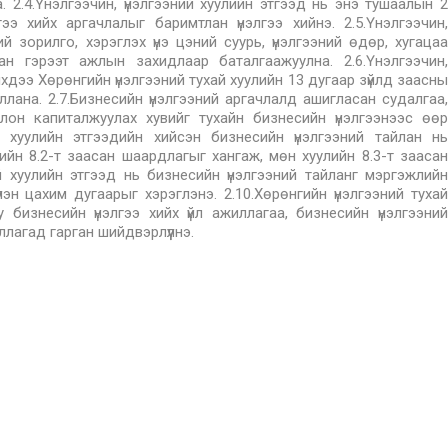
 2.4.Үнэлгээчин, үнэлгээний хуулийн этгээд нь энэ тушаалын 2
ээ хийх аргачлалыг баримтлан үнэлгээ хийнэ. 2.5.Үнэлгээчин,
ий зорилго, хэрэглэх үнэ цэний суурь, үнэлгээний өдөр, хугацаа
лан гэрээт ажлын захидлаар баталгаажуулна. 2.6.Үнэлгээчин,
йхдээ Хөрөнгийн үнэлгээний тухай хуулийн 13 дугаар зүйлд заасны
лана. 2.7.Бизнесийн үнэлгээний аргачлалд ашигласан судалгаа,
олон капиталжуулах хувийг тухайн бизнесийн үнэлгээнээс өөр
ний хуулийн этгээдийн хийсэн бизнесийн үнэлгээний тайлан нь
лийн 8.2-т заасан шаардлагыг хангаж, мөн хуулийн 8.3-т заасан
ний хуулийн этгээд нь бизнесийн үнэлгээний тайланг мэргэжлийн
лэн цахим дугаарыг хэрэглэнэ. 2.10.Хөрөнгийн үнэлгээний тухай
у бизнесийн үнэлгээ хийх үйл ажиллагаа, бизнесийн үнэлгээний
агад гарган шийдвэрлүүлнэ.