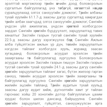
эрэлттэй мэргэжлээр төрийн өмчийн дээд боловсролын
сургалтын байгууллагад үнэ төлбөргүй, хөнгөлөлттэй нөхцөлөөр
суралцуулахад олгох санхүүгийн дэмжлэг; Төрийн албаны
тухай хуулийн 61.1.7-д заасны дагуу сургалтад хамрагдах
төрийн албан хаагчдад олгох санхүүгийн дэмжлэг; Сангийн
үндсэн үйл ажиллагаа, үндсэн хөрөнгөтэй холбогдсон
зардал. Сангийн хөрөнгийн бүрдүүлэлт, зарцуулалтад тавих
хяналтыг Засгийн газрын тусгай сангийн тухай хуулийн
22.5-д заасны дагуу хэрэгжүүлэх бөгөөд Сангийн Ажлын
алба гүйцэтгэсэн ажлын үр дүн, төсвийн зарцуулалтын
нэгдсэн тайланг холбогдох хууль, журамд заасан
хугацаанд боловсролын асуудал эрхэлсэн төрийн
захиргааны төв байгууллагад хүргүүлнэ. Боловсролын
асуудал эрхэлсэн Засгийн газрын гишүүн Засгийн газрын
тусгай сангийн тухай хуулийн 24.1-д заасны дагуу сангийн
хөрөнгийн зарцуулалтын тайланг хагас, бүтэн жилээр гарган
санхүү, төсвийн асуудал эрхэлсэн төрийн захиргааны төв
байгууллагад хүргүүлнэ. Сангийн хөрөнгийн зарцуулалтын
жилийн эцсийн тайланд Төрийн аудитын тухай хуульд
заасны дагуу аудит хийж, дүгнэлтийн хамт уг тайлан
гарснаас хойш 20 хоногийн дотор байгууллагын цахим
хуудас болон шилэн дансанд байршуулна. Сангийн
хөрөнгийн зарцуулалт, гүйцэтгэл, санхүүжүүлсэн арга