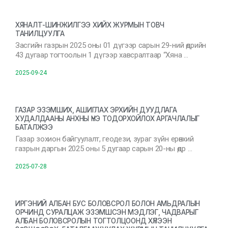
ХЯНАЛТ-ШИНЖИЛГЭЭ ХИЙХ ЖУРМЫН ТОВЧ
ТАНИЛЦУУЛГА
Засгийн газрын 2025 оны 01 дүгээр сарын 29-ний өдрийн
43 дугаар тогтоолын 1 дүгээр хавсралтаар “Хяна …
2025-09-24
ГАЗАР ЭЗЭМШИХ, АШИГЛАХ ЭРХИЙН ДУУДЛАГА
ХУДАЛДААНЫ АНХНЫ ҮНЭ ТОДОРХОЙЛОХ АРГАЧЛАЛЫГ
БАТАЛЖЭЭ
Газар зохион байгуулалт, геодези, зураг зүйн ерөнхий
газрын даргын 2025 оны 5 дугаар сарын 20-ны өдр …
2025-07-28
ИРГЭНИЙ АЛБАН БУС БОЛОВСРОЛ БОЛОН АМЬДРАЛЫН
ОРЧИНД СУРАЛЦАЖ ЭЗЭМШСЭН МЭДЛЭГ, ЧАДВАРЫГ
АЛБАН БОЛОВСРОЛЫН ТОГТОЛЦООНД ХҮЛЭЭН