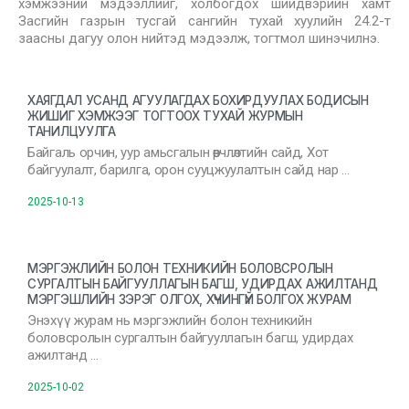
хэмжээний мэдээллийг, холбогдох шийдвэрийн хамт
Засгийн газрын тусгай сангийн тухай хуулийн 24.2-т
заасны дагуу олон нийтэд мэдээлж, тогтмол шинэчилнэ.
ХАЯГДАЛ УСАНД АГУУЛАГДАХ БОХИРДУУЛАХ БОДИСЫН
ЖИШИГ ХЭМЖЭЭГ ТОГТООХ ТУХАЙ ЖУРМЫН
ТАНИЛЦУУЛГА
Байгаль орчин, уур амьсгалын өөрчлөлтийн сайд, Хот
байгуулалт, барилга, орон сууцжуулалтын сайд нар …
2025-10-13
МЭРГЭЖЛИЙН БОЛОН ТЕХНИКИЙН БОЛОВСРОЛЫН
СУРГАЛТЫН БАЙГУУЛЛАГЫН БАГШ, УДИРДАХ АЖИЛТАНД
МЭРГЭШЛИЙН ЗЭРЭГ ОЛГОХ, ХҮЧИНГҮЙ БОЛГОХ ЖУРАМ
Энэхүү журам нь мэргэжлийн болон техникийн
боловсролын сургалтын байгууллагын багш, удирдах
ажилтанд …
2025-10-02