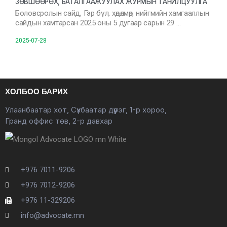
ЗӨВШӨӨРӨХ, БАТАЛГААЖУУЛАХ ЖУРМЫН ТАНИЛЦУУЛГА
Боловсролын сайд, Гэр бүл, хөдөлмөр, нийгмийн хамгааллын
сайдын хамтарсан 2025 оны 5 дугаар сарын 29 …
2025-07-28
ХОЛБОО БАРИХ
Улаанбаатар хот, Сүхбаатар дүүрэг, 1-р хороо,
Гранд оффис төв, 2-р давхар
+976 7011-9206
+976 7012-9206
+976 11-329206
info@advocate.mn