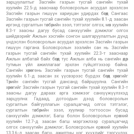
зарцуулалтыг Засгийн газрын тусгай сангийн тухай
хуулийн 22.5-д зааснаар боловсролын асуудал эрхэлсэн
Засгийн газрын гишүүн хариуцан удирдах бөгөөд Сангаас
Засгийн газрын тусгай сангийн тухай хуулийн 8.1-д заасан
иргэнд сургалтын төлбөрийн зээл, тэтгэлэг олгох, мөн хуулийн
8.3-т заасны дагуу бусад санхүүгийн дэмжлэг олгох
шийдвэрийг Ажлын хэсгийн сонгон шалгаруулалтын дүнд
үндэслэн боловсролын асуудал эрхэлсэн Засгийн газрын
гишүүн гаргана. Боловсролын зээлийн сан нь Засгийн
газрын тусгай сангийн тухай хуулийн 22.3-т зааснаар
Ажлын албатай байх бөгөөд тус Ажлын алба нь сангийн өдөр
тутмын үйл ажиллагааг эрхлэн гүйцэтгэхээр байна.
Сангийн хөрөнгө нь Засгийн газрын тусгай сангийн тухай
хуулийн 6.1-д заасан эх үүсвэрээс бүрдэх бөгөөд хөрөнгийг
Төрийн сангийн тусгай дансанд байршуулна. Сангийн
хөрөнгийг Засгийн газрын тусгай сангийн тухай хуулийн 8.3-т
заасны дагуу дараах арга хэмжээг санхүүжүүлэхэд
зарцуулна: Гадаад, дотоодын дээд боловсролын
сургалтын байгууллагын суралцагчид олгох тэтгэлэг,
сургалтын төлбөрийн зээл, хуулиар тогтоосон бусад
санхүүгийн дэмжлэг; Багш болон Боловсролын ерөнхий
хуулийн 12.7-д заасан багш мэргэжлээр суралцагчид
олгох санхүүгийн дэмжлэг; Боловсролын ерөнхий хуулийн
13.3.6-д заасан багш, ажилтны нэг хүүхдийг тэргүүлэх,