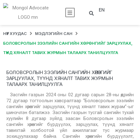
EN
НҮҮР ХУУДАС
МЭДЛЭГИЙН САН
БОЛОВСРОЛЫН ЗЭЭЛИЙН САНГИЙН ХӨРӨНГИЙГ ЗАРЦУУЛАХ,
ТҮҮНД ХЯНАЛТ ТАВИХ ЖУРМЫН ТАЛААРХ ТАНИЛЦУУЛГА
БОЛОВСРОЛЫН ЗЭЭЛИЙН САНГИЙН ХӨРӨНГИЙГ
ЗАРЦУУЛАХ, ТҮҮНД ХЯНАЛТ ТАВИХ ЖУРМЫН
ТАЛААРХ ТАНИЛЦУУЛГА
Засгийн газрын 2024 оны 02 дугаар сарын 28-ны өдрийн
72 дугаар тогтоолын хавсралтаар “Боловсролын зээлийн
сангийн хөрөнгийг зарцуулах, түүнд хяналт тавих журам”-ыг
шинэчлэн баталжээ. Засгийн газрын тусгай сангийн тухай
хуулийн 8 дугаар зүйлд заасан Боловсролын зээлийн
сангийн хөрөнгийг бүрдүүлэх, зарцуулах, түүнд хяналт
тавихтай холбоотой үйл ажиллагааг тус журмаар
зохицуулахаар байна. Сангийн хөрөнгийн бүрдүүлэлт,