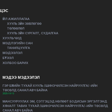
ЦЭС
ҮЙЛ АЖИЛЛАГАА
ХУУЛЬ ЗҮЙН ЗӨВЛӨГӨӨ
ТӨЛӨӨЛӨЛ
ХУУЛЬ ЗҮЙН СУРГАЛТ, СУДАЛГАА
ХУУЛЬЧИД
МЭДЛЭГИЙН САН
ТАНИЛЦУУЛГА
МЭДЭЭЛЭЛ
БҮТЭЭЛ
ХОЛБОО БАРИХ
МЭДЭЭ МЭДЭЭЛЭЛ
ГЭР БҮЛИЙН ТУХАЙ ХУУЛЬ /ШИНЭЧИЛСЭН НАЙРУУЛГА/-ИЙН
ТӨСӨЛД САНАЛ АВЧ БАЙНА
2025-10-13
МАНСУУРУУЛАХ ЭМ, СЭТГЭЦЭД НӨЛӨӨТ БОДИСЫН ЭРГЭЛТЭНД
ХЯНАЛТ ТАВИХ ТУХАЙ /ШИНЭЧИЛСЭН НАЙРУУЛГА/-ИЙН ТӨСӨЛД
САНАЛ АВЧ БАЙНА