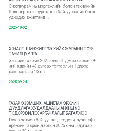
Энэхүү журам нь мэргэжлийн болон техникийн
боловсролын сургалтын байгууллагын багш,
удирдах ажилтанд …
2025-10-02
ХЯНАЛТ-ШИНЖИЛГЭЭ ХИЙХ ЖУРМЫН ТОВЧ
ТАНИЛЦУУЛГА
Засгийн газрын 2025 оны 01 дүгээр сарын 29-
ний өдрийн 43 дугаар тогтоолын 1 дүгээр
хавсралтаар “Хяна …
2025-09-24
ГАЗАР ЭЗЭМШИХ, АШИГЛАХ ЭРХИЙН
ДУУДЛАГА ХУДАЛДААНЫ АНХНЫ ҮНЭ
ТОДОРХОЙЛОХ АРГАЧЛАЛЫГ БАТАЛЖЭЭ
Газар зохион байгуулалт, геодези, зураг зүйн
ерөнхий газрын даргын 2025 оны 5 дугаар