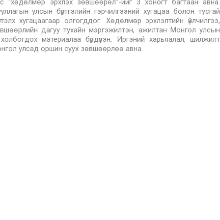
өөс “хөдөлмөр эрхлэх зөвшөөрөл”-ийг 3 хоногт багтаан авна.
уллагын улсын бүртгэлийн гэрчилгээний хугацаа болон тусгай
тэлх хугацаагаар олгогддог. Хөдөлмөр эрхлэлтийн үйлчилгээ,
өвшөөрлийн дагуу тухайн мэргэжилтэн, ажилтан Монгол улсын
олбогдох материалаа бүрдүүлэн, Иргэний харьяалал, шилжилт
онгол улсад оршин суух зөвшөөрлөө авна.