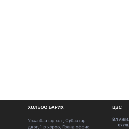
ХОЛБОО БАРИХ
ЦЭС
ҮЙЛ АЖИ
Улаанбаатар хот, Сүхбаатар
ХУУЛЬ
дүүрэг, 1-р хороо, Гранд оффис