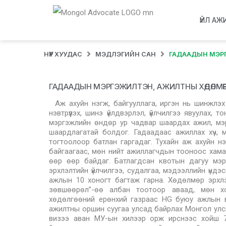
ҮЙЛ АЖ
НҮҮР ХУУДАС
МЭДЛЭГИЙН САН
ГАДААДЫН МЭР
ГАДААДЫН МЭРГЭЖИЛТЭН, АЖИЛТНЫ ХӨДӨЛМӨР ЭРХ
Аж ахуйн нэгж, байгууллага, иргэн нь шинжлэх
нэвтрүүлэх, шинэ үйлдвэрлэл, үйлчилгээ явуулах, 
мэргэжлийн өндөр ур чадвар шаардах ажил, мэр
шаардлагатай болдог. Гадаадаас ажиллах хүч, 
тогтоолоор батлан гаргадаг. Тухайн аж ахуйн нэ
байгаагаас, мөн нийт ажиллагчдын тооноос хамаа
өөр өөр байдаг. Батлагдсан квотын дагуу мэ
эрхлэлтийн үйлчилгээ, судалгаа, мэдээллийн үндэ
ажлын 10 хоногт багтаж гарна. Хөдөлмөр эрхлэл
зөвшөөрөл”-өө албан тоотоор аваад, мөн хол
хөдөлгөөний ерөнхий газраас HG буюу ажлын ви
ажилтны оршин суугаа улсад байрлах Монгол ул
визээ аван МУ-ын хилээр орж ирснээс хойш 7 