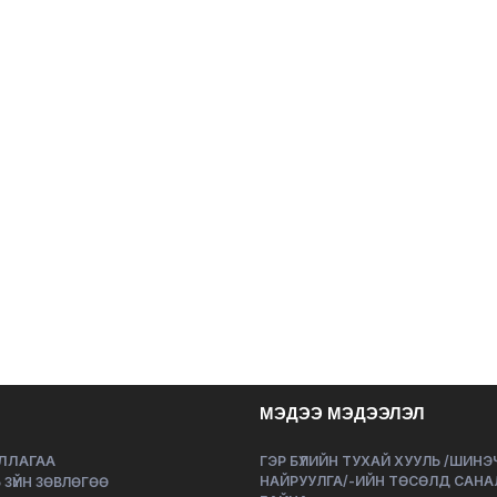
МЭДЭЭ МЭДЭЭЛЭЛ
ЛЛАГАА
ГЭР БҮЛИЙН ТУХАЙ ХУУЛЬ /ШИН
НАЙРУУЛГА/-ИЙН ТӨСӨЛД САНА
 ЗҮЙН ЗӨВЛӨГӨӨ