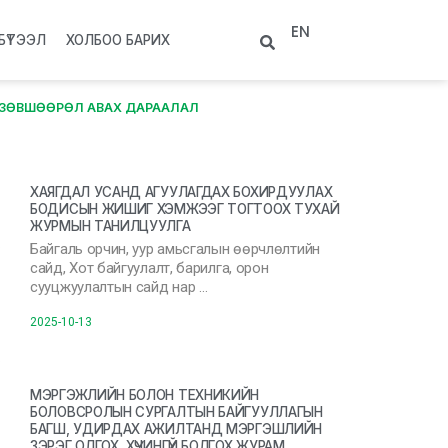
EN
БҮТЭЭЛ
ХОЛБОО БАРИХ
ЗӨВШӨӨРӨЛ АВАХ ДАРААЛАЛ
ХАЯГДАЛ УСАНД АГУУЛАГДАХ БОХИРДУУЛАХ
БОДИСЫН ЖИШИГ ХЭМЖЭЭГ ТОГТООХ ТУХАЙ
ЖУРМЫН ТАНИЛЦУУЛГА
Байгаль орчин, уур амьсгалын өөрчлөлтийн
сайд, Хот байгуулалт, барилга, орон
сууцжуулалтын сайд нар …
2025-10-13
МЭРГЭЖЛИЙН БОЛОН ТЕХНИКИЙН
БОЛОВСРОЛЫН СУРГАЛТЫН БАЙГУУЛЛАГЫН
БАГШ, УДИРДАХ АЖИЛТАНД МЭРГЭШЛИЙН
ЗЭРЭГ ОЛГОХ, ХҮЧИНГҮЙ БОЛГОХ ЖУРАМ