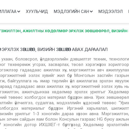
ИЛЛАГАА
ХУУЛЬЧИД
МЭДЛЭГИЙН САН
МЭДЭЭЛЭЛ
ГЭЖИЛТЭН, АЖИЛТНЫ ХӨДӨЛМӨР ЭРХЛЭХ ЗӨВШӨӨРӨЛ, ВИЗИЙН 
ЛЭХ ЗӨВШӨӨРӨЛ, ВИЗИЙН ЗӨВШӨӨРӨЛ АВАХ ДАРААЛАЛ
 ухаан, боловсрол, үйлдвэрлэлийн дэвшилтэт техник, технологи
тоног төхөөрөмж угсрах, засварлах, төсөл хэрэгжүүлэх зорилгоор
гэжлээр гадаадаас ажиллах хүч, мэргэжилтэн авч ажиллуулах
мэргэжилтний эзлэх хувийг жил бүр Монголын засгийн газрын
гж, байгууллага нь ямар төрлийн үйл ажиллагаа эрхлэн явуулж
раад гадаадаас авах ажиллах хүч, мэргэжилтний эзлэх хувь нь
ргэжилтэн, ажилчдынхаа хөдөлмөр эрхлэх урилгыг Хөдөлмөр
сний төвөөс холбогдох материал бүрдүүлэн авна. Урих зөвшөөрөл
тийн үйлчилгээ, судалгаа, мэдээллийн үндэсний төвөөс “Урих
богдох материалыг бүрдүүлэн Иргэний харьяалал, шилжилт
зийн урилгыг 1-3 хоногийн дараа хүлээн авна. Мэргэжилтэн,
сын элчин сайдын яам болон Консулын газраас HG буюу ажлын
хоногийн дотор ИХШХЕГ-т бүртгүүлээд Хөдөлмөр эрхлэлтийн