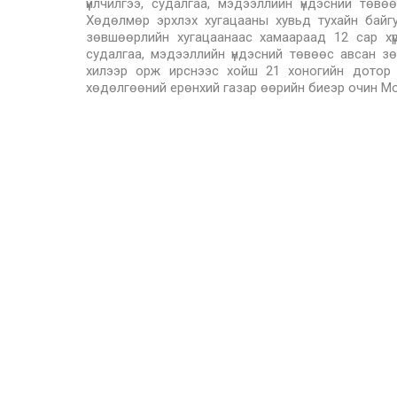
үйлчилгээ, судалгаа, мэдээллийн үндэсний төв
Хөдөлмөр эрхлэх хугацааны хувьд тухайн байгу
зөвшөөрлийн хугацаанаас хамаараад 12 сар хүр
судалгаа, мэдээллийн үндэсний төвөөс авсан з
хилээр орж ирснээс хойш 21 хоногийн дотор х
хөдөлгөөний ерөнхий газар өөрийн биеэр очин М