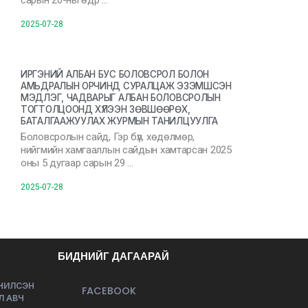
сарын 20-ны өдр …
2025-07-28
ИРГЭНИЙ АЛБАН БУС БОЛОВСРОЛ БОЛОН
АМЬДРАЛЫН ОРЧИНД СУРАЛЦАЖ ЭЗЭМШСЭН
МЭДЛЭГ, ЧАДВАРЫГ АЛБАН БОЛОВСРОЛЫН
ТОГТОЛЦООНД ХҮЛЭЭН ЗӨВШӨӨРӨХ,
БАТАЛГААЖУУЛАХ ЖУРМЫН ТАНИЛЦУУЛГА
Боловсролын сайд, Гэр бүл, хөдөлмөр,
нийгмийн хамгааллын сайдын хамтарсан 2025
оны 5 дугаар сарын 29 …
2025-07-28
БИДНИЙГ ДАГААРАЙ
ЭЧИЛСЭН
FACEBOOK
Л АВЧ