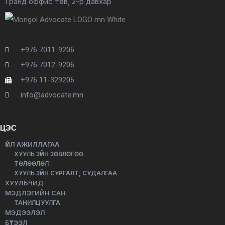
Гранд оффис төв, 2-р давхар
+976 7011-9206
+976 7012-9206
+976 11-329206
info@advocate.mn
ЦЭС
ҮЙЛ АЖИЛЛАГАА
ХУУЛЬ ЗҮЙН ЗӨВЛӨГӨӨ
ТӨЛӨӨЛӨЛ
ХУУЛЬ ЗҮЙН СУРГАЛТ, СУДАЛГАА
ХУУЛЬЧИД
МЭДЛЭГИЙН САН
ТАНИЛЦУУЛГА
МЭДЭЭЛЭЛ
БҮТЭЭЛ