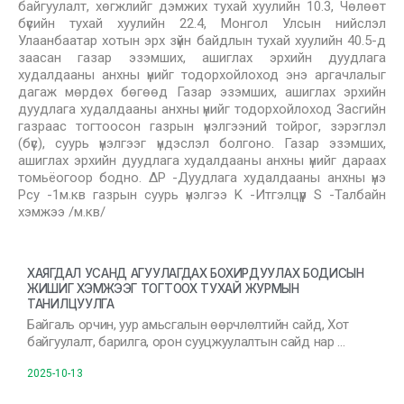
байгуулалт, хөгжлийг дэмжих тухай хуулийн 10.3, Чөлөөт
бүсийн тухай хуулийн 22.4, Монгол Улсын нийслэл
Улаанбаатар хотын эрх зүйн байдлын тухай хуулийн 40.5-д
заасан газар эзэмших, ашиглах эрхийн дуудлага
худалдааны анхны үнийг тодорхойлоход энэ аргачлалыг
дагаж мөрдөх бөгөөд Газар эзэмших, ашиглах эрхийн
дуудлага худалдааны анхны үнийг тодорхойлоход Засгийн
газраас тогтоосон газрын үнэлгээний тойрог, зэрэглэл
(бүс), суурь үнэлгээг үндэслэл болгоно. Газар эзэмших,
ашиглах эрхийн дуудлага худалдааны анхны үнийг дараах
томьёогоор бодно. ∆P -Дуудлага худалдааны анхны үнэ
Pсу -1м.кв газрын суурь үнэлгээ K -Итгэлцүүр S -Талбайн
хэмжээ /м.кв/
ХАЯГДАЛ УСАНД АГУУЛАГДАХ БОХИРДУУЛАХ БОДИСЫН
ЖИШИГ ХЭМЖЭЭГ ТОГТООХ ТУХАЙ ЖУРМЫН
ТАНИЛЦУУЛГА
Байгаль орчин, уур амьсгалын өөрчлөлтийн сайд, Хот
байгуулалт, барилга, орон сууцжуулалтын сайд нар …
2025-10-13