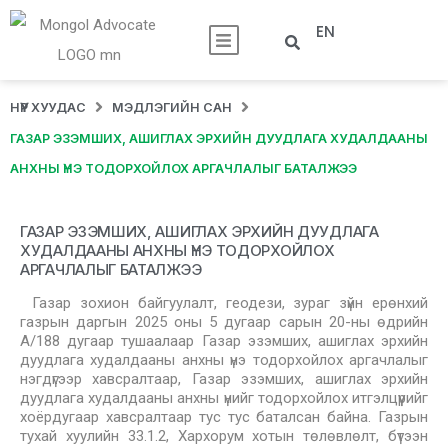
EN
НҮҮР ХУУДАС
МЭДЛЭГИЙН САН
ГАЗАР ЭЗЭМШИХ, АШИГЛАХ ЭРХИЙН ДУУДЛАГА ХУДАЛДААНЫ
АНХНЫ ҮНЭ ТОДОРХОЙЛОХ АРГАЧЛАЛЫГ БАТАЛЖЭЭ
ГАЗАР ЭЗЭМШИХ, АШИГЛАХ ЭРХИЙН ДУУДЛАГА
ХУДАЛДААНЫ АНХНЫ ҮНЭ ТОДОРХОЙЛОХ
АРГАЧЛАЛЫГ БАТАЛЖЭЭ
Газар зохион байгуулалт, геодези, зураг зүйн ерөнхий
газрын даргын 2025 оны 5 дугаар сарын 20-ны өдрийн
А/188 дугаар тушаалаар Газар эзэмших, ашиглах эрхийн
дуудлага худалдааны анхны үнэ тодорхойлох аргачлалыг
нэгдүгээр хавсралтаар, Газар эзэмших, ашиглах эрхийн
дуудлага худалдааны анхны үнийг тодорхойлох итгэлцүүрийг
хоёрдугаар хавсралтаар тус тус баталсан байна. Газрын
тухай хуулийн 33.1.2, Хархорум хотын төлөвлөлт, бүтээн