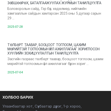
ЗӨВШӨӨРӨХ, БАТАЛГААЖУУЛАХ ЖУРМЫН ТАНИЛЦУУЛГА
Боловсролын сайд, Гэр бүл, хөдөлмөр, нийгмийн
хамгааллын сайдын хамтарсан 2025 оны 5 дугаар сарын
29 …
2025-07-28
ТӨЛБӨРТ ТААВАР, БООЦООТ ТОГЛООМ, ЦАХИМ
МӨРИЙТЭЙ ТОГЛООМЫН ҮЙЛ АЖИЛЛАГААГ ХОРИГЛОСОН
ХУУЛИЙН ЗОХИЦУУЛАЛТЫН ТАНИЛЦУУЛГА
Засгийн газраас төлбөрт таавар, бооцоот тоглоом, цахим
мөрийтэй тоглоомын үйл ажиллагааг бүрэн хориг …
2025-07-04
ХОЛБОО БАРИХ
Улаанбаатар хот, Сүхбаатар дүүрэг, 1-р хороо,