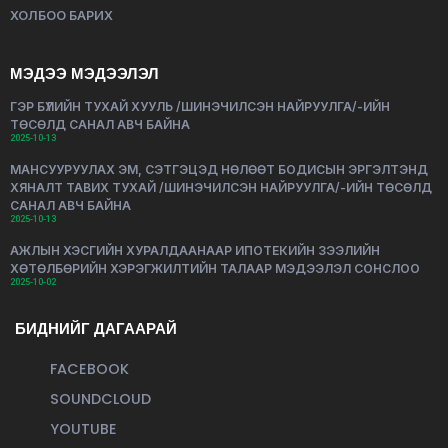
ХОЛБОО БАРИХ
МЭДЭЭ МЭДЭЭЛЭЛ
ГЭР БҮЛИЙН ТУХАЙ ХУУЛЬ /ШИНЭЧИЛСЭН НАЙРУУЛГА/-ИЙН
ТӨСӨЛД САНАЛ АВЧ БАЙНА
2025-10-13
МАНСУУРУУЛАХ ЭМ, СЭТГЭЦЭД НӨЛӨӨТ БОДИСЫН ЭРГЭЛТЭНД
ХЯНАЛТ ТАВИХ ТУХАЙ /ШИНЭЧИЛСЭН НАЙРУУЛГА/-ИЙН ТӨСӨЛД
САНАЛ АВЧ БАЙНА
2025-10-13
АЖЛЫН ХЭСГИЙН ХУРАЛДААНААР ИПОТЕКИЙН ЗЭЭЛИЙН
ХӨТӨЛБӨРИЙН ХЭРЭГЖИЛТИЙН ТАЛААР МЭДЭЭЛЭЛ СОНСЛОО
2025-10-02
БИДНИЙГ ДАГААРАЙ
FACEBOOK
SOUNDCLOUD
YOUTUBE