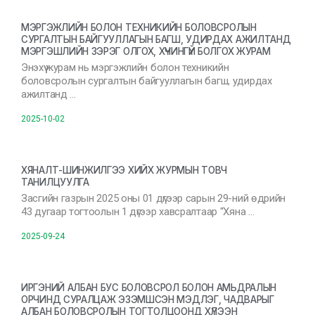
МЭРГЭЖЛИЙН БОЛОН ТЕХНИКИЙН БОЛОВСРОЛЫН
СУРГАЛТЫН БАЙГУУЛЛАГЫН БАГШ, УДИРДАХ АЖИЛТАНД
МЭРГЭШЛИЙН ЗЭРЭГ ОЛГОХ, ХҮЧИНГҮЙ БОЛГОХ ЖУРАМ
Энэхүү журам нь мэргэжлийн болон техникийн
боловсролын сургалтын байгууллагын багш, удирдах
ажилтанд …
2025-10-02
ХЯНАЛТ-ШИНЖИЛГЭЭ ХИЙХ ЖУРМЫН ТОВЧ
ТАНИЛЦУУЛГА
Засгийн газрын 2025 оны 01 дүгээр сарын 29-ний өдрийн
43 дугаар тогтоолын 1 дүгээр хавсралтаар “Хяна …
2025-09-24
ИРГЭНИЙ АЛБАН БУС БОЛОВСРОЛ БОЛОН АМЬДРАЛЫН
ОРЧИНД СУРАЛЦАЖ ЭЗЭМШСЭН МЭДЛЭГ, ЧАДВАРЫГ
АЛБАН БОЛОВСРОЛЫН ТОГТОЛЦООНД ХҮЛЭЭН