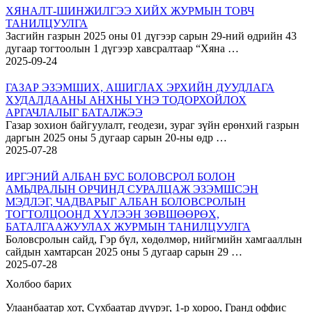
ХЯНАЛТ-ШИНЖИЛГЭЭ ХИЙХ ЖУРМЫН ТОВЧ
ТАНИЛЦУУЛГА
Засгийн газрын 2025 оны 01 дүгээр сарын 29-ний өдрийн 43
дугаар тогтоолын 1 дүгээр хавсралтаар “Хяна …
2025-09-24
ГАЗАР ЭЗЭМШИХ, АШИГЛАХ ЭРХИЙН ДУУДЛАГА
ХУДАЛДААНЫ АНХНЫ ҮНЭ ТОДОРХОЙЛОХ
АРГАЧЛАЛЫГ БАТАЛЖЭЭ
Газар зохион байгуулалт, геодези, зураг зүйн ерөнхий газрын
даргын 2025 оны 5 дугаар сарын 20-ны өдр …
2025-07-28
ИРГЭНИЙ АЛБАН БУС БОЛОВСРОЛ БОЛОН
АМЬДРАЛЫН ОРЧИНД СУРАЛЦАЖ ЭЗЭМШСЭН
МЭДЛЭГ, ЧАДВАРЫГ АЛБАН БОЛОВСРОЛЫН
ТОГТОЛЦООНД ХҮЛЭЭН ЗӨВШӨӨРӨХ,
БАТАЛГААЖУУЛАХ ЖУРМЫН ТАНИЛЦУУЛГА
Боловсролын сайд, Гэр бүл, хөдөлмөр, нийгмийн хамгааллын
сайдын хамтарсан 2025 оны 5 дугаар сарын 29 …
2025-07-28
Холбоо барих
Улаанбаатар хот, Сүхбаатар дүүрэг, 1-р хороо, Гранд оффис