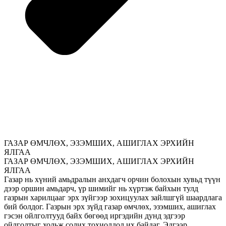
ГАЗАР ӨМЧЛӨХ, ЭЗЭМШИХ, АШИГЛАХ ЭРХИЙН
ЯЛГАА
ГАЗАР ӨМЧЛӨХ, ЭЗЭМШИХ, АШИГЛАХ ЭРХИЙН
ЯЛГАА
Газар нь хүний амьдралын анхдагч орчин болохын хувьд түүн
дээр оршин амьдарч, үр шимийг нь хүртэж байхын тулд
газрын харилцааг эрх зүйгээр зохицуулах зайлшгүй шаардлага
бий болдог. Газрын эрх зүйд газар өмчлөх, эзэмших, ашиглах
гэсэн ойлголтууд байх бөгөөд иргэдийн дунд эдгээр
ойлголтыг хольж солих тохиолдол их байдаг. Эдгээр