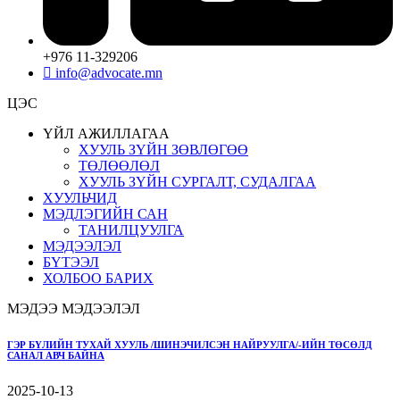
+976 11-329206
info@advocate.mn
ЦЭС
ҮЙЛ АЖИЛЛАГАА
ХУУЛЬ ЗҮЙН ЗӨВЛӨГӨӨ
ТӨЛӨӨЛӨЛ
ХУУЛЬ ЗҮЙН СУРГАЛТ, СУДАЛГАА
ХУУЛЬЧИД
МЭДЛЭГИЙН САН
ТАНИЛЦУУЛГА
МЭДЭЭЛЭЛ
БҮТЭЭЛ
ХОЛБОО БАРИХ
МЭДЭЭ МЭДЭЭЛЭЛ
ГЭР БҮЛИЙН ТУХАЙ ХУУЛЬ /ШИНЭЧИЛСЭН НАЙРУУЛГА/-ИЙН ТӨСӨЛД
САНАЛ АВЧ БАЙНА
2025-10-13