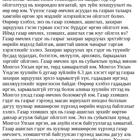
ойлголтууд нь хоорондоо ялгаатай, эрх зүйн зохицуулалт нь
өөр өөр юм. Үүнээс газар өмчлөх асуудал нь газрын талаарх
хамгийн өргөн эрх мэдлийг илэрхийлсэн ойлголт болно.
Өөрөөр хэлбэл, энэ нь газар эзэмших, ашиглах, захиран
зарцуулах гэсэн гурван хэсгээс бүрддэг өргөн ойлголт юм.
Иймд газар өмчлөх, эзэмших, ашиглах гэж юуг ойлгох вэ?
Газар өмчлөх гэдэг нь газрыг захиран зарцуулах эрхтэйгээр
өөрийн мэдэлд байлгаж, ашигтай шинж чанарыг гаргаж
хэрэглэхийг хэлнэ. Захиран зарцуулах эрх гэдэг нь түүнийг
бусдад худалдах, бэлэглэх, өвлүүлэх, арилжих, барьцаалах
зэргийг ойлгоно. Газар өмчлөх эрх нь субьектын хувьд зөвхөн
Монгол Улсын иргэн, төрд хамааралтай юм. Монгол Улсын
Үндсэн хуулийн 6 дугаар зүйлийн 6.3 дах хэсэгт иргэд газраа
захиран зарцуулах эрхээ харьяалгүй хүн, гадаадын иргэнд
шилжүүлэхийг хориглосон байдаг. Өөрөөр хэлбэл гадаадын
иргэн, харьяалалгүй этгээд болон аливаа хуулийн этгээд нь
Монгол улсад газар өмчлөх боломжгүй юм. Газар эзэмших
гэдэг нь газрыг гэрээнд заасан зориулалт нөхцөл болзлын
дагуу хуулиар зөвшөөрсөн хүрээнд өөрийн мэдэлд байлгахыг
хэлнэ. Газар эзэмших эрх нь газар ашиглах эрхийг өөртөө
давхар агуулж байдаг ойлголт юм. Энэ нь субьектын хувьд
Монгол Улсын иргэн, аж ахуйн нэгж байгууллагад хамаатай.
Газар ашиглах гэдэг нь хуулиар зөвшөөрсөн хүрээнд газар
өмчлөгч, эзэмшигчтэй байгуулсан гэрээнд заасны дагуу аль
нэг ашигтай чанарыг нь гаргаж хэрэглэхийг хэлнэ. Үндсэн