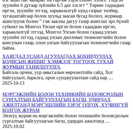
хуулийн 6 дугаар зүйлийн 6.5 дах хэсэгт “ Төрөөс гадаадын
иргэн, хуулийн этгээд, харьяалалгүй хүнд газрыг төлбөр,
хугацаатайгаар болон хуульд заасан бусад болзол, журмаар
ашиглуулж болно ” гэж заасны дагуу газар ашиглах эрх бүхий
субьект нь Монгол Улсын иргэн болон гадаадын иргэн,
харьяалалгүй этгээд, Монгол Улсын болон гадаад улсын
хуулийн этгээд, гадаад улсын дипломат төлөөлөгчийн болон
консулын газар, олон улсын байгууллагын төлөөлөгчийн газар
байна.
ХАЯГДАЛ УСАНД АГУУЛАГДАХ БОХИРДУУЛАХ
БОДИСЫН ЖИШИГ ХЭМЖЭЭГ ТОГТООХ ТУХАЙ
ЖУРМЫН ТАНИЛЦУУЛГА
Байгаль орчин, уур амьсгалын өөрчлөлтийн сайд, Хот
байгуулалт, барилга, орон сууцжуулалтын сайд нар …
2025-10-13
МЭРГЭЖЛИЙН БОЛОН ТЕХНИКИЙН БОЛОВСРОЛЫН
СУРГАЛТЫН БАЙГУУЛЛАГЫН БАГШ, УДИРДАХ
АЖИЛТАНД МЭРГЭШЛИЙН ЗЭРЭГ ОЛГОХ, ХҮЧИНГҮЙ
БОЛГОХ ЖУРАМ
Энэхүү журам нь мэргэжлийн болон техникийн боловсролын
сургалтын байгууллагын багш, удирдах ажилтанд …
2025-10-02