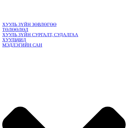
ХУУЛЬ ЗҮЙН ЗӨВЛӨГӨӨ
ТӨЛӨӨЛӨЛ
ХУУЛЬ ЗҮЙН СУРГАЛТ, СУДАЛГАА
ХУУЛЬЧИД
МЭДЛЭГИЙН САН