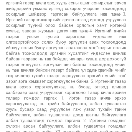
иргэний газар өмчлөх эрх, хууль ёсны ашиг сонирхлыг зөрчсөн
шийдвэрийн улмаас иргэнд хохирол учирсан тохиолдолд
хохирлыг шийдвэр гаргасан байгууллага нөхөн төлнө. 3.
Иргэний газар өмчлөх эрхийг зөрчсөн этгээд иргэнд учруулсан
хохирлыг түүний олох байсан орлогын хамт иргэний
хуульд заасан журмын дагуу нөхөн төлнө. 4. Иргэний өмчийн
газрыг улсын тусгай хэрэгцээг үндэслэн нөхөн
олговортойгоор солих буюу эргүүлэн авах тохиолдолд
ийнхүү солих буюу эргүүлэн авахаасаа өмнө: “газрыг сольж
байгаа тохиолдолд иргэний хүсэлтийг үндэслэн өмчилж
байсан газраас нь төлөв байдал, чанары хувьд дордохоогүй
газрыг өмчлүүлэх, эргүүлэн авч байгаа тохиолдолд үнийг
нь төлөх, өмчилж байсан газарт байгаа үл хөдлөх хөрөнгийн үнийг
төлөх, өмчлөгчөөс тухайн газарт зарцуулсан хөрөнгийн үнийг төлөх”
зэрэг арга хэмжээг хэрэгжүүлсэн байна. 5. Иргэнийг газар
өмчлөх эрхээ хэрэгжүүлэхэд нь бусад этгээд аливаа
хэлбэрээр саад учруулахыг хориглоно. Газар өмчлөх эрхийн
талаар гомдол гаргах 1. Иргэн газар өмчлөх эрхээ
хэрэгжүүлэхэд нь төрийн байгууллага, албан тушаалтан
хууль бусаар саад учруулсан гэж үзвэл тухайн төрийн
байгууллага, албан тушаалтны дээд шатны байгууллага
албан тушаалтанд гомдол гаргана. 2. Иргэний гомдлыг
хүлээн авсан байгууллага, албан тушаалтан гомдлыг
хүлээн авснаас хойш 30 хоногийн дотор шийдвэрлэж