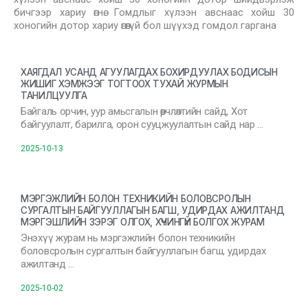
бичгээр хариу өгнө. Гомдлыг хүлээн авснаас хойш 30
хоногийн дотор хариу өгөөгүй бол шүүхэд гомдол гаргана
ХАЯГДАЛ УСАНД АГУУЛАГДАХ БОХИРДУУЛАХ БОДИСЫН
ЖИШИГ ХЭМЖЭЭГ ТОГТООХ ТУХАЙ ЖУРМЫН
ТАНИЛЦУУЛГА
Байгаль орчин, уур амьсгалын өөрчлөлтийн сайд, Хот
байгуулалт, барилга, орон сууцжуулалтын сайд нар …
2025-10-13
МЭРГЭЖЛИЙН БОЛОН ТЕХНИКИЙН БОЛОВСРОЛЫН
СУРГАЛТЫН БАЙГУУЛЛАГЫН БАГШ, УДИРДАХ АЖИЛТАНД
МЭРГЭШЛИЙН ЗЭРЭГ ОЛГОХ, ХҮЧИНГҮЙ БОЛГОХ ЖУРАМ
Энэхүү журам нь мэргэжлийн болон техникийн
боловсролын сургалтын байгууллагын багш, удирдах
ажилтанд …
2025-10-02