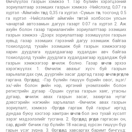
Өмчлүүлэх газрын хэмжээ 1. Гэр бүлийн хэрэгцээний
зориулалтаар эзэмших газрын хэмжээ -Нийслэлд 0,07 га
хүртэл -Аймгийн төвд 0,35 га хүртэл -Сумын төв, тосгонд 0.5
га хүртэл -Нийслэлийг аймгийн төвтэй холбосон улсын
чанартай автозамын дагуух газарт 0.07 га хүртэл 2. Аж
ахуйн болон газар тариалангийн зориулалттаар эзэмших
газрын хэмжээ -Дээрх зориулалтаар эзэмшүүлэх газрын
хувьд газар эзэмших гэрээний дагуу эзэмшиж байгаа
тохиолдолд тухайн эзэмшиж буй газрын хэмжээгээр
харин дуудлага худалдаагаар худалдан авч байгаа
тохиолдолд тухайн дуудлага худалдаагаар худалдаж буй
газрын хэмжээгээр өмчилж болно. Газар өмчлөх эрхээ
хэрэгжүүлэх 1. Өмчилж авахыг хүсч буй газрын
харьяалагдах сум, дүүргийн засаг даргад газар өмчлөх өргөдлөө
гаргана. Өргөдөлд: -Гэр бүлийн гишүүн бүрийн овог, эцэг/
эх/-ийн болон өөрийн нэр, иргэний үнэмлэхийн болон
регистрийн дугаар -Оршин суугаа газрын хаяг, утасны
дугаар, өмчилж авах газрын засаг, захиргаа нутаг
дэвсгэрийн нэгжийн харъяалал -Өмчилж авах газрын
зориулалт, хэмжээ -Өргөдөл гаргаж буй газрыг иргэд
дундаа буюу хэсгээр хамтран өмчлөх бол энэ тухай хүсэлт
зэрэг мэдээлэлийг тусгана. 2. Өргөдөлд өргөдөл гаргасан он,
сар, өдрийг бичиж гэр бүлийн 18 насанд хүрсэн гишүүн бүр
гарын үсэг зурна. 3. Өргөдөлд хавсаргах баримт бичгүүд: