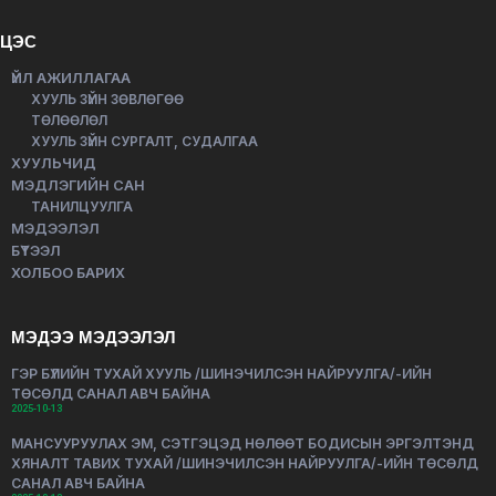
ЦЭС
ҮЙЛ АЖИЛЛАГАА
ХУУЛЬ ЗҮЙН ЗӨВЛӨГӨӨ
ТӨЛӨӨЛӨЛ
ХУУЛЬ ЗҮЙН СУРГАЛТ, СУДАЛГАА
ХУУЛЬЧИД
МЭДЛЭГИЙН САН
ТАНИЛЦУУЛГА
МЭДЭЭЛЭЛ
БҮТЭЭЛ
ХОЛБОО БАРИХ
МЭДЭЭ МЭДЭЭЛЭЛ
ГЭР БҮЛИЙН ТУХАЙ ХУУЛЬ /ШИНЭЧИЛСЭН НАЙРУУЛГА/-ИЙН
ТӨСӨЛД САНАЛ АВЧ БАЙНА
2025-10-13
МАНСУУРУУЛАХ ЭМ, СЭТГЭЦЭД НӨЛӨӨТ БОДИСЫН ЭРГЭЛТЭНД
ХЯНАЛТ ТАВИХ ТУХАЙ /ШИНЭЧИЛСЭН НАЙРУУЛГА/-ИЙН ТӨСӨЛД
САНАЛ АВЧ БАЙНА