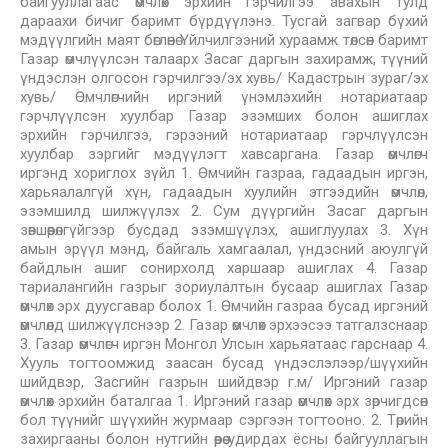
байгууллагаас өмчлөх эрхийн гэрчилгээ авахын тулд
дараахи бичиг баримт бүрдүүлэнэ. Тусгай загвар бүхий
мэдүүлгийн маят бөглөнө Үйлчилгээний хураамж төлсөн баримт
Газар өмчлүүлсэн талаарх Засаг даргын захирамж, түүний
үндэслэн олгосон гэрчилгээ/эх хувь/ Кадастрын зураг/эх
хувь/ Өмчлөгчийн иргэний үнэмлэхийн нотариатаар
гэрчлүүлсэн хуулбар Газар эзэмших болон ашиглах
эрхийн гэрчилгээ, гэрээний нотариатаар гэрчлүүлсэн
хуулбар зэргийг мэдүүлэгт хавсаргана. Газар өмчлөгч
иргэнд хориглох зүйл 1. Өмчийн газраа, гадаадын иргэн,
харьяалалгүй хүн, гадаадын хуулийн этгээдийн өмчлөл,
эзэмшилд шилжүүлэх 2. Сум дүүргийн Засаг даргын
зөвшөөрөлгүйгээр бусдад эзэмшүүлэх, ашиглуулах 3. Хүн
амын эрүүл мэнд, байгаль хамгаалал, үндэсний аюулгүй
байдлын ашиг сонирхолд харшаар ашиглах 4. Газар
тариалангийн газрыг зориулалтын бусаар ашиглах Газар
өмчлөх эрх дуусгавар болох 1. Өмчийн газраа бусад иргэний
өмчлөлд шилжүүлснээр 2. Газар өмчлөх эрхээсээ татгалзснаар
3. Газар өмчлөгч иргэн Монгол Улсын харьяатаас гарснаар 4.
Хууль тогтоомжид заасан бусад үндэслэлээр/шүүхийн
шийдвэр, Засгийн газрын шийдвэр г.м/ Иргэний газар
өмчлөх эрхийн баталгаа 1. Иргэний газар өмчлөх эрх зөрчигдсөн
бол түүнийг шүүхийн журмаар сэргээн тогтооно. 2. Төрийн
захиргааны болон нутгийн өөрөө удирдах ёсны байгууллагын