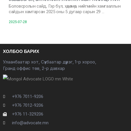
Боловсролын сайд, Гэр бүл, хөдөлмөр, нийгмийн хамгааллын
сайдын хамтарсан 2025 оны 5 дугаар сарын 29 …
2025-07-28
ХОЛБОО БАРИХ
Улаанбаатар хот, Сүхбаатар дүүрэг, 1-р хороо,
Гранд оффис төв, 2-р давхар
+976 7011-9206
+976 7012-9206
+976 11-329206
info@advocate.mn