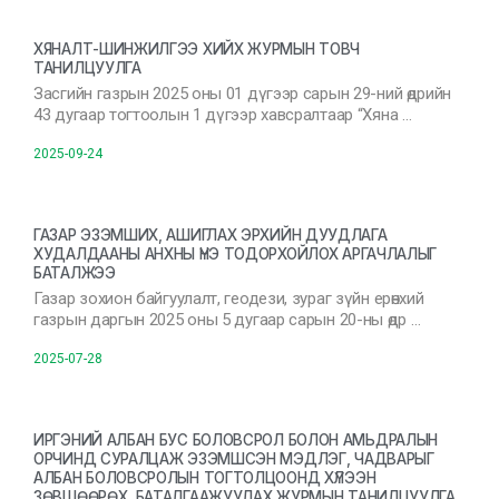
ХЯНАЛТ-ШИНЖИЛГЭЭ ХИЙХ ЖУРМЫН ТОВЧ
ТАНИЛЦУУЛГА
Засгийн газрын 2025 оны 01 дүгээр сарын 29-ний өдрийн
43 дугаар тогтоолын 1 дүгээр хавсралтаар “Хяна …
2025-09-24
ГАЗАР ЭЗЭМШИХ, АШИГЛАХ ЭРХИЙН ДУУДЛАГА
ХУДАЛДААНЫ АНХНЫ ҮНЭ ТОДОРХОЙЛОХ АРГАЧЛАЛЫГ
БАТАЛЖЭЭ
Газар зохион байгуулалт, геодези, зураг зүйн ерөнхий
газрын даргын 2025 оны 5 дугаар сарын 20-ны өдр …
2025-07-28
ИРГЭНИЙ АЛБАН БУС БОЛОВСРОЛ БОЛОН АМЬДРАЛЫН
ОРЧИНД СУРАЛЦАЖ ЭЗЭМШСЭН МЭДЛЭГ, ЧАДВАРЫГ
АЛБАН БОЛОВСРОЛЫН ТОГТОЛЦООНД ХҮЛЭЭН
ЗӨВШӨӨРӨХ, БАТАЛГААЖУУЛАХ ЖУРМЫН ТАНИЛЦУУЛГА