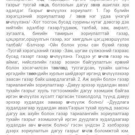
газрыг тусгай нөхцөл, болзолын дагуу зөвхөн ашиглах эрх
эдэлдэг. Газрыг өмчлүүлэх зориулалт: 1. Гэр бүлийн
хэрэгцээний зориулалтаар / зөвхөн нэг удаа үнэгүй
өмчлүүлэнэ/ -Хот тосгон, бусад суурины нутаг дэвсгэр дэх
нийтийн эдэлбэр газар/гудамж, талбай, зам, амралт,
зугаалга, биеийн тамирын зориулалттай газар,
цэцэрлэг,оршуулгын газар, хог хаягдлын цэг,цэвэршүүлэх
талбай/ -Бэлчээр -Ойн болон усны сан бүхий газар
-Тусгай хэрэгцээний газар -Зам, шугам сүлжээний газраас
бусад газарт газар өмчлүүлэнэ. Гэхдээ уг өмчлөх газар нь
аймаг, нийслэлийн газар зохион байгуулалтын ерөнхий
болон хэсэгчилсэн төлөвлөгөөнд тусгагдсан, тухайн шатны
иргэдийн төлөөлөгчдийн хурлын шийдвэрт иргэнд өмчлүүлэхээр
заасан газар байх шаардлагатай. 2. Аж ахуйн болон газар
тариалангийн зориулалтаар -Давуу эрхээр худалдан авах/
тухайн газрыг хууль тогтоомжийн дагуу эзэмшиж байгаа
иргэн өмчлүүлэх хүсэлт гаргасан тохиолдолд түүнд давуу
эрхээр худалдах замаар өмчлүүлж болно/ -Дуудлага
худалдаагаар худалдан авах/Газрын тухай хуульд заасны
дагуу аж ахуйн болон газар тариалангийн зориулалтаар
тухайн газрыг эзэмшээгүй иргэн дуудлага худалдаагаар
худалдан авч өмчилж болно/ гэсэн үндсэн 2 хэлбэрээр
дээрх зориулалтын дагуу газрыг өмчлөх боломжтой юм.