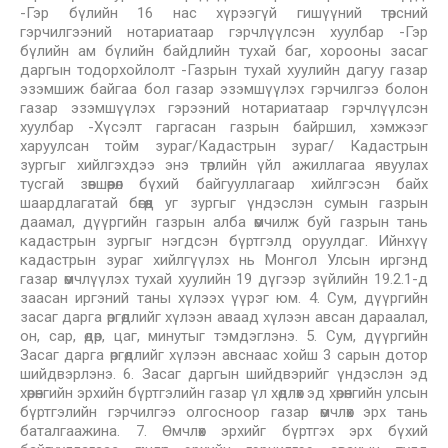
-Гэр бүлийн 16 нас хүрээгүй гишүүний төрсний
гэрчилгээний нотариатаар гэрчлүүлсэн хуулбар -Гэр
бүлийн ам бүлийн байдлийн тухай баг, хорооны засаг
даргын тодорхойлолт -Газрын тухай хуулийн дагуу газар
эзэмшиж байгаа бол газар эзэмшүүлэх гэрчилгээ болон
газар эзэмшүүлэх гэрээний нотариатаар гэрчлүүлсэн
хуулбар -Хүсэлт гаргасан газрын байршил, хэмжээг
харуулсан тойм зураг/Кадастрын зураг/ Кадастрын
зургыг хийлгэхдээ энэ төрлийн үйл ажиллагаа явуулах
тусгай зөвшөөрөл бүхий байгууллагаар хийлгэсэн байх
шаардлагатай бөгөөд уг зургыг үндэслэн сумын газрын
даамал, дүүргийн газрын алба өмчилж буй газрын тань
кадастрын зургыг нэгдсэн бүртгэлд оруулдаг. Ийнхүү
кадастрын зураг хийлгүүлэх нь Монгол Улсын иргэнд
газар өмчлүүлэх тухай хуулийн 19 дүгээр зүйлийн 19.2.1-д
заасан иргэний таны хүлээх үүрэг юм. 4. Сум, дүүргийн
засаг дарга өргөдлийг хүлээн аваад хүлээн авсан дараалал,
он, сар, өдөр, цаг, минутыг тэмдэглэнэ. 5. Сум, дүүргийн
Засаг дарга өргөдлийг хүлээн авснаас хойш 3 сарын дотор
шийдвэрлэнэ. 6. Засаг даргын шийдвэрийг үндэслэн эд
хөрөнгийн эрхийн бүртгэлийн газар үл хөдлөх эд хөрөнгийн улсын
бүртгэлийн гэрчилгээ олгосноор газар өмчлөх эрх тань
баталгаажина. 7. Өмчлөх эрхийг бүртгэх эрх бүхий