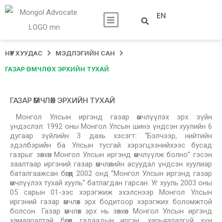
EN
НҮҮР ХУУДАС
МЭДЛЭГИЙН САН
ГАЗАР ӨМЧЛӨХ ЭРХИЙН ТУХАЙ
ГАЗАР ӨМЧЛӨХ ЭРХИЙН ТУХАЙ
Монгол Улсын иргэнд газар өмчлүүлэх эрх зүйн
үндэслэл: 1992 оны Монгол Улсын шинэ үндсэн хуулийн 6
дугаар зүйлийн 3 дахь хэсэгт: “Бэлчээр, нийтийн
эдэлбэрийн ба Улсын тусгай хэрэгцээнийхээс бусад
газрыг зөвхөн Монгол Улсын иргэнд өмчлүүлж болно” гэсэн
заалтаар иргэний газар өмчлөлийн асуудал үндсэн хуулиар
баталгаажсан бөгөөд 2002 онд “Монгол Улсын иргэнд газар
өмчлүүлэх тухай хууль” батлагдан гарсан. Уг хууль 2003 оны
05 сарын 01-ээс хэрэгжиж эхэлснээр Монгол Улсын
иргэний газар өмчлөх эрх бодитоор хэрэгжих боломжтой
болсон. Газар өмчлөх эрх нь зөвхөн Монгол Улсын иргэнд
хамааралтай бөгөөд гадаадын иргэн, харьяалалгүй хүн