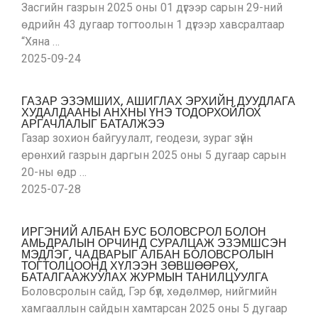
Засгийн газрын 2025 оны 01 дүгээр сарын 29-ний
өдрийн 43 дугаар тогтоолын 1 дүгээр хавсралтаар
“Хяна …
2025-09-24
ГАЗАР ЭЗЭМШИХ, АШИГЛАХ ЭРХИЙН ДУУДЛАГА
ХУДАЛДААНЫ АНХНЫ ҮНЭ ТОДОРХОЙЛОХ
АРГАЧЛАЛЫГ БАТАЛЖЭЭ
Газар зохион байгуулалт, геодези, зураг зүйн
ерөнхий газрын даргын 2025 оны 5 дугаар сарын
20-ны өдр …
2025-07-28
ИРГЭНИЙ АЛБАН БУС БОЛОВСРОЛ БОЛОН
АМЬДРАЛЫН ОРЧИНД СУРАЛЦАЖ ЭЗЭМШСЭН
МЭДЛЭГ, ЧАДВАРЫГ АЛБАН БОЛОВСРОЛЫН
ТОГТОЛЦООНД ХҮЛЭЭН ЗӨВШӨӨРӨХ,
БАТАЛГААЖУУЛАХ ЖУРМЫН ТАНИЛЦУУЛГА
Боловсролын сайд, Гэр бүл, хөдөлмөр, нийгмийн
хамгааллын сайдын хамтарсан 2025 оны 5 дугаар