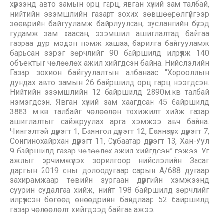
хүрээнд авто замын орц гарц, явган хүний зам талбай,
нийтийн эзэмшлийн газарт зохих зөвшөөрөлгүйгээр
зөөврийн байгууламж байрлуулсан, зуслангийн бүсэд
гудамж зам хаасан, эзэмшил ашиглалтад байгаа
газраа дур мэдэн нэмж хашаа, барилга байгууламж
барьсан зэрэг зөрчлийг 90 байршилд илрүүлж 140
объектыг чөлөөлөх ажил хийгдсэн байна. Нийслэлийн
Газар зохион байгуулалтын албанаас “Хорооллын
дундах авто замын 26 байршилд орц гарц нээгдсэн.
Нийтийн эзэмшлийн 12 байршилд 2890м.кв талбай
нэмэгдсэн. Явган хүний зам хаагдсан 45 байршилд
3883 м.кв талбайг чөлөөлөн тохижилт хийж газар
ашиглалтыг сайжруулах арга хэмжээ авч байна.
Чингэлтэй дүүрэгт 1, Баянгол дүүрэгт 12, Баянзүрх дүүрэгт 7,
Сонгинохайрхан дүүрэгт 11, Сүхбаатар дүүрэгт 13, Хан-Уул
9 байршилд газар чөлөөлөх ажил хийгдсэн” гэжээ. Уг
ажлыг эрчимжүүлэх зорилгоор нийслэлийн Засаг
даргын 2019 оны долоодугаар сарын А/688 дугаар
захирамжаар төвийн зургаан дүүргийн хэмжээнд
суурин судалгаа хийж, нийт 198 байршилд зөрчлийг
илрүүлсэн бөгөөд өнөөдрийн байдлаар 52 байршилд
газар чөлөөлөлт хийгдээд байгаа ажээ.