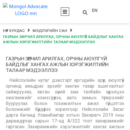
EN
НҮҮР ХУУДАС
МЭДЛЭГИЙН САН
ГАЗРЫН ЗӨРЧИЛ АРИЛГАХ, ОРЧНЫ АЮУЛГҮЙ БАЙДЛЫГ ХАНГАХ
АЖЛЫН ХЭРЭГЖИЛТИЙН ТАЛААР МЭДЭЭЛЛЭЭ
ГАЗРЫН ЗӨРЧИЛ АРИЛГАХ, ОРЧНЫ АЮУЛГҮЙ
БАЙДЛЫГ ХАНГАХ АЖЛЫН ХЭРЭГЖИЛТИЙН
ТАЛААР МЭДЭЭЛЛЭЭ
Нийслэлийн нутаг дэвсгэрт иргэдийн эрүүл, аюулгүй
орчинд амьдрах эрхийг ханган газар ашиглалтыг
сайжруулах, явган хүний зам талбайн хүрэлцээ
хангамжийг нэмэгдүүлэх, авто замын түгжрэлийг
бууруулах болон тохижилтын ажил гүйцэтгэх
боломжийг бүрдүүлэх зорилгоор Нийслэлийн Засаг
дарга бөгөөд Улаанбаатар хотын Захирагч 2019 оны
дөрөвдүгээр сарын 17-нд А/322 тоот захирамжийг
гаргасан. Захирамжийн хэрэгжилтийг хангах ажлын