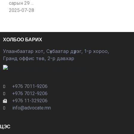
сарын 29 …
2025-07-28
ХОЛБОО БАРИХ
Улаанбаатар хот, Сүхбаатар дүүрэг, 1-р хороо,
Гранд оффис төв, 2-р давхар
+976 7011-9206
+976 7012-9206
+976 11-329206
info@advocate.mn
ЦЭС