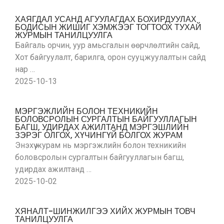
ХАЯГДАЛ УСАНД АГУУЛАГДАХ БОХИРДУУЛАХ
БОДИСЫН ЖИШИГ ХЭМЖЭЭГ ТОГТООХ ТУХАЙ
ЖУРМЫН ТАНИЛЦУУЛГА
Байгаль орчин, уур амьсгалын өөрчлөлтийн сайд,
Хот байгуулалт, барилга, орон сууцжуулалтын сайд
нар …
2025-10-13
МЭРГЭЖЛИЙН БОЛОН ТЕХНИКИЙН
БОЛОВСРОЛЫН СУРГАЛТЫН БАЙГУУЛЛАГЫН
БАГШ, УДИРДАХ АЖИЛТАНД МЭРГЭШЛИЙН
ЗЭРЭГ ОЛГОХ, ХҮЧИНГҮЙ БОЛГОХ ЖУРАМ
Энэхүү журам нь мэргэжлийн болон техникийн
боловсролын сургалтын байгууллагын багш,
удирдах ажилтанд …
2025-10-02
ХЯНАЛТ-ШИНЖИЛГЭЭ ХИЙХ ЖУРМЫН ТОВЧ
ТАНИЛЦУУЛГА