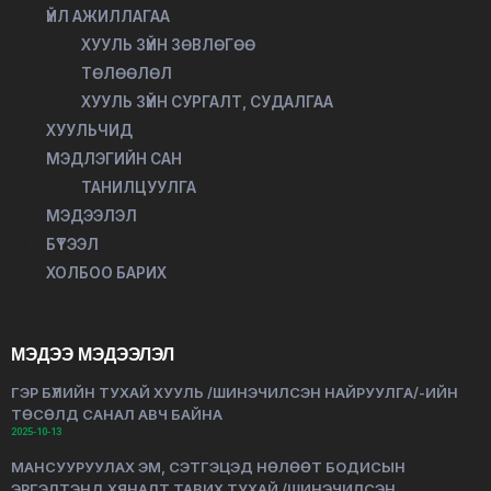
ҮЙЛ АЖИЛЛАГАА
ХУУЛЬ ЗҮЙН ЗӨВЛӨГӨӨ
ТӨЛӨӨЛӨЛ
ХУУЛЬ ЗҮЙН СУРГАЛТ, СУДАЛГАА
ХУУЛЬЧИД
МЭДЛЭГИЙН САН
ТАНИЛЦУУЛГА
МЭДЭЭЛЭЛ
БҮТЭЭЛ
ХОЛБОО БАРИХ
МЭДЭЭ МЭДЭЭЛЭЛ
ГЭР БҮЛИЙН ТУХАЙ ХУУЛЬ /ШИНЭЧИЛСЭН НАЙРУУЛГА/-ИЙН
ТӨСӨЛД САНАЛ АВЧ БАЙНА
2025-10-13
МАНСУУРУУЛАХ ЭМ, СЭТГЭЦЭД НӨЛӨӨТ БОДИСЫН
ЭРГЭЛТЭНД ХЯНАЛТ ТАВИХ ТУХАЙ /ШИНЭЧИЛСЭН