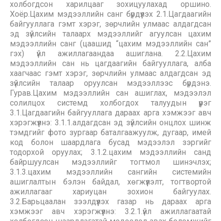
холбогдсон харилцааг зохицуулахад оршино.
Хоёр.Цахим мэдээллийн санг бүрдүүлэх 2.1.Цагдаагийн
байгууллага гэмт хэрэг, зөрчлийн улмаас алдагдсан
эд зүйлсийн талаарх мэдээллийг агуулсан цахим
мэдээллийн санг (цаашид “цахим мэдээллийн сан”
гэх) үйл ажиллагаандаа ашиглана. 2.2.Цахим
мэдээллийн сан нь цагдаагийн байгууллага, алба
хаагчаас гэмт хэрэг, зөрчлийн улмаас алдагдсан эд
зүйлсийн талаар оруулсан мэдээллээс бүрдэнэ.
Гурав.Цахим мэдээллийн сан ашиглах, мэдээлэл
солилцох системд холбогдох талуудын үүрэг
3.1.Цагдаагийн байгууллага дараах арга хэмжээг авч
хэрэгжүүлнэ: 3.1.1.алдагдсан эд зүйлсийн онцлох шинж
тэмдгийг фото зургаар баталгаажуулж, дугаар, имей
код болон шаардлага бусад мэдээлэл зэргийг
тодорхой оруулах; 3.1.2.цахим мэдээллийн санд
байршуулсан мэдээллийг тогтмол шинэчлэх;
3.1.3.цахим мэдээллийн сангийн системийн
ашиглалтын бэлэн байдал, хөгжүүлэлт, тогтвортой
ажиллагааг хариуцан зохион байгуулах.
3.2.Барьцаалан зээлдүүлэх газар нь дараах арга
хэмжээг авч хэрэгжүүлнэ: 3.2.1.үйл ажиллагаатай