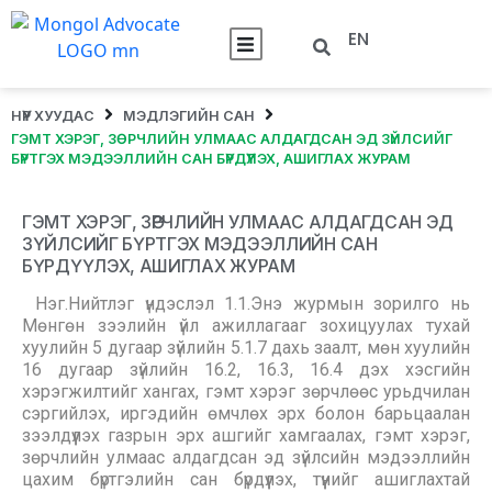
EN
НҮҮР ХУУДАС
МЭДЛЭГИЙН САН
ГЭМТ ХЭРЭГ, ЗӨРЧЛИЙН УЛМААС АЛДАГДСАН ЭД ЗҮЙЛСИЙГ
БҮРТГЭХ МЭДЭЭЛЛИЙН САН БҮРДҮҮЛЭХ, АШИГЛАХ ЖУРАМ
ГЭМТ ХЭРЭГ, ЗӨРЧЛИЙН УЛМААС АЛДАГДСАН ЭД
ЗҮЙЛСИЙГ БҮРТГЭХ МЭДЭЭЛЛИЙН САН
БҮРДҮҮЛЭХ, АШИГЛАХ ЖУРАМ
Нэг.Нийтлэг үндэслэл 1.1.Энэ журмын зорилго нь
Мөнгөн зээлийн үйл ажиллагааг зохицуулах тухай
хуулийн 5 дугаар зүйлийн 5.1.7 дахь заалт, мөн хуулийн
16 дугаар зүйлийн 16.2, 16.3, 16.4 дэх хэсгийн
хэрэгжилтийг хангах, гэмт хэрэг зөрчлөөс урьдчилан
сэргийлэх, иргэдийн өмчлөх эрх болон барьцаалан
зээлдүүлэх газрын эрх ашгийг хамгаалах, гэмт хэрэг,
зөрчлийн улмаас алдагдсан эд зүйлсийн мэдээллийн
цахим бүртгэлийн сан бүрдүүлэх, түүнийг ашиглахтай