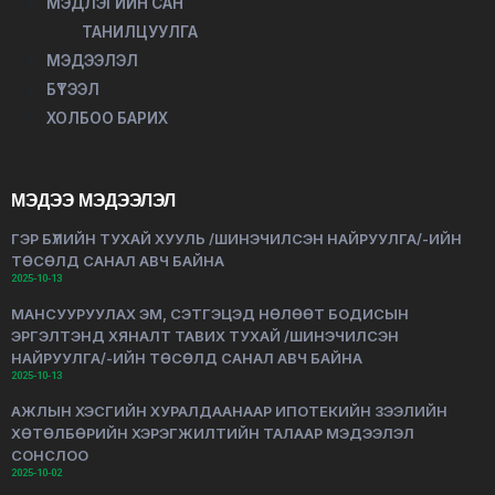
МЭДЛЭГИЙН САН
ТАНИЛЦУУЛГА
МЭДЭЭЛЭЛ
БҮТЭЭЛ
ХОЛБОО БАРИХ
МЭДЭЭ МЭДЭЭЛЭЛ
ГЭР БҮЛИЙН ТУХАЙ ХУУЛЬ /ШИНЭЧИЛСЭН НАЙРУУЛГА/-ИЙН
ТӨСӨЛД САНАЛ АВЧ БАЙНА
2025-10-13
МАНСУУРУУЛАХ ЭМ, СЭТГЭЦЭД НӨЛӨӨТ БОДИСЫН
ЭРГЭЛТЭНД ХЯНАЛТ ТАВИХ ТУХАЙ /ШИНЭЧИЛСЭН
НАЙРУУЛГА/-ИЙН ТӨСӨЛД САНАЛ АВЧ БАЙНА
2025-10-13
АЖЛЫН ХЭСГИЙН ХУРАЛДААНААР ИПОТЕКИЙН ЗЭЭЛИЙН
ХӨТӨЛБӨРИЙН ХЭРЭГЖИЛТИЙН ТАЛААР МЭДЭЭЛЭЛ
СОНСЛОО
2025-10-02