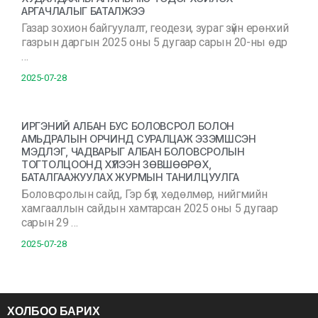
АРГАЧЛАЛЫГ БАТАЛЖЭЭ
Газар зохион байгуулалт, геодези, зураг зүйн ерөнхий
газрын даргын 2025 оны 5 дугаар сарын 20-ны өдр
…
2025-07-28
ИРГЭНИЙ АЛБАН БУС БОЛОВСРОЛ БОЛОН
АМЬДРАЛЫН ОРЧИНД СУРАЛЦАЖ ЭЗЭМШСЭН
МЭДЛЭГ, ЧАДВАРЫГ АЛБАН БОЛОВСРОЛЫН
ТОГТОЛЦООНД ХҮЛЭЭН ЗӨВШӨӨРӨХ,
БАТАЛГААЖУУЛАХ ЖУРМЫН ТАНИЛЦУУЛГА
Боловсролын сайд, Гэр бүл, хөдөлмөр, нийгмийн
хамгааллын сайдын хамтарсан 2025 оны 5 дугаар
сарын 29 …
2025-07-28
ХОЛБОО БАРИХ