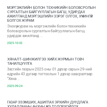
МЭРГЭЖЛИЙН БОЛОН ТЕХНИКИЙН БОЛОВСРОЛЫН
СУРГАЛТЫН БАЙГУУЛЛАГЫН БАГШ, УДИРДАХ
АЖИЛТАНД МЭРГЭШЛИЙН ЗЭРЭГ ОЛГОХ, ХҮЧИНГҮЙ
БОЛГОХ ЖУРАМ
Энэхүү журам нь мэргэжлийн болон техникийн
боловсролын сургалтын байгууллагын багш,
удирдах ажилтанд …
2025-10-02
ХЯНАЛТ-ШИНЖИЛГЭЭ ХИЙХ ЖУРМЫН ТОВЧ
ТАНИЛЦУУЛГА
Засгийн газрын 2025 оны 01 дүгээр сарын 29-ний
өдрийн 43 дугаар тогтоолын 1 дүгээр хавсралтаар
“Хяна …
2025-09-24
ГАЗАР ЭЗЭМШИХ, АШИГЛАХ ЭРХИЙН ДУУДЛАГА
ХУДАЛДААНЫ АНХНЫ ҮНЭ ТОДОРХОЙЛОХ