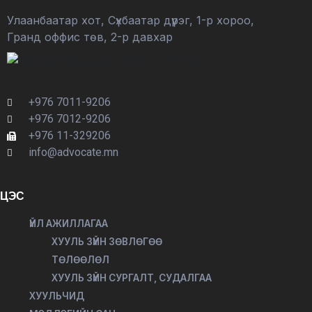
Улаанбаатар хот, Сүхбаатар дүүрэг, 1-р хороо,
Гранд оффис төв, 2-р давхар
+976 7011-9206
+976 7012-9206
+976 11-329206
info@advocate.mn
ЦЭС
ҮЙЛ АЖИЛЛАГАА
ХУУЛЬ ЗҮЙН ЗӨВЛӨГӨӨ
ТӨЛӨӨЛӨЛ
ХУУЛЬ ЗҮЙН СУРГАЛТ, СУДАЛГАА
ХУУЛЬЧИД