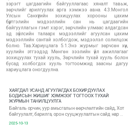
зэрэгт цагдаагийн байгууллагаас хяналт тавьж,
зөрчлийг арилгуулах арга хэмжээ авна. 4.3.Монгол
Улсын Санхүүгийн зохицуулах хорооны цахим
бүртгэлийн мэдээллийн сан нь цагдаагийн
байгууллагын гэмт хэрэг, зөрчлийн улмаас алдагдсан
эд зүйлсийн талаарх мэдээллийг агуулсан цахим
мэдээллийн сантай холбогдож, мэдээлэл солилцож
болно. Тав.Хариуцлага 5.1.Энэ журмыг зөрчсөн хүн,
хуулийн этгээдэд Мөнгөн зээлийн үйл ажиллагааг
зохицуулах тухай хууль, Зөрчлийн тухай хууль болон
бусад холбогдох хууль тогтоомжид заасны дагуу
хариуцлага оногдуулна.
ХАЯГДАЛ УСАНД АГУУЛАГДАХ БОХИРДУУЛАХ
БОДИСЫН ЖИШИГ ХЭМЖЭЭГ ТОГТООХ ТУХАЙ
ЖУРМЫН ТАНИЛЦУУЛГА
Байгаль орчин, уур амьсгалын өөрчлөлтийн сайд, Хот
байгуулалт, барилга, орон сууцжуулалтын сайд нар …
2025-10-13