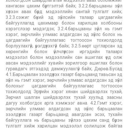
холбогдсон шаардлагатай мэдээлэл авах боломжийг
хангасан цахим бүртгэлтэй байх; 3.2.2.барьцааны зүйл
хүлээн авах бүрд мэдээллийн сантай тулгалт хийх;
3.2.3.сэжиг бүхий эд зүйлсийн талаар цагдаагийн
байгууллагад цахимаар болон харилцаа холбооны
хэрэгслээр мэдэгдэх; 3.2.4.барьцааны зүйл нь гэмт
хэрэг, зөрчлийн улмаас алдагдсан эд зүйлс болох нь
цагдаагийн байгууллагаас тогтоосон тохиолдолд
борлуулахгүй, үрэгдүүлэхгүй байх; 3.2.5.өөрт цугларсан эд
хөрөнгийн болон үйлчлүүлсэн иргэдийн талаарх
мэдээлэл болон мэдээллийн сан ашиглах үед олж
авсан мэдээллийг хувийн зорилгоор ашиглах болон
гуравдагч этгээдэд дамжуулахгүй байх; Дөрөв.Бусад
4.1.Барьцаалан зээлдүүлэх газарт барьцаанд тавьсан эд
зүйл нь гэмт хэрэг, зөрчлийн улмаас алдагдсан эд зүйл
болохыг цагдаагийн байгууллагаас тогтоосон
тохиолдолд Эрүүгийн хэрэг хянан шийдвэрлэх тухай,
Зөрчил шалган шийдвэрлэх тухай хуульд заасны
дагуу холбогдох арга хэмжээг авна. 4.2.Гэмт хэрэг,
зөрчлийн улмаас алдагдсан эд зүйлс барьцаалан
зээлдүүлэх газарт барьцаанд авагдсан эсэх, тухайн
байгууллага нь барьцааны зүйлээ цахим санд бүрэн
тулгалт хийж харилцан мэдээлэл солилцож байгаа