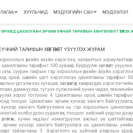
ЛЛАГАА
ХУУЛЬЧИД
МЭДЛЭГИЙН САН
МЭДЭЭЛЭЛ
 ӨРХӨД ЦАХИЛГААН ЭРЧИМ ХҮЧНИЙ ТАРИФЫН ХӨНГӨЛӨЛТ ҮЗҮҮЛЭХ
ХҮЧНИЙ ТАРИФЫН ХӨНГӨЛӨЛТ ҮЗҮҮЛЭХ ЖУРАМ
р хорооллын өрхийн ахуйн хэрэглээ, халаалтын зориулалтаар
 цахилгааны тарифыг 100 хувиар бууруулж хөнгөлөлт үзүүлнэ.
й сум, суурин газрын гэр хорооллын өрхийн ахуйн хэрэглээ
алд орой, шөнийн цагт хэрэглэсэн цахилгааны тарифыг 50
лирлын үргэлжлэх хугацаа, хөнгөлөлтөд хамрагдах хэрэглэгчийн
гаан дамжуулах, түгээх сүлжээний хүчин чадал, техникийн
лах хороо тогтооно. 4. Цахилгааны орой, шөнийн тарифыг
оронд тооцно. Цахилгаан эрчим хүчээр хангагч байгууллага,
 хүчээр хангагч байгууллага нь гэр хорооллын цахилгаан
эчлэхтэй холбогдсон судалгаа, тооцоог хийсний үндсэн дээр
өргөтгөж, хүчин чадлыг нэмэгдүүлэх ажлыг үе шаттайгаар
 эрчим хүчээр хангагч байгууллага нь цахилгааны үнийн
газарт тайлагнана. 3. .Хэрэглэгч нь хүйтний улирлын орой,