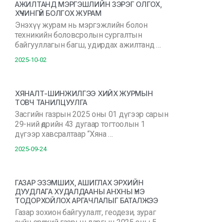
АЖИЛТАНД МЭРГЭШЛИЙН ЗЭРЭГ ОЛГОХ,
ХҮЧИНГҮЙ БОЛГОХ ЖУРАМ
Энэхүү журам нь мэргэжлийн болон
техникийн боловсролын сургалтын
байгууллагын багш, удирдах ажилтанд …
2025-10-02
ХЯНАЛТ-ШИНЖИЛГЭЭ ХИЙХ ЖУРМЫН
ТОВЧ ТАНИЛЦУУЛГА
Засгийн газрын 2025 оны 01 дүгээр сарын
29-ний өдрийн 43 дугаар тогтоолын 1
дүгээр хавсралтаар “Хяна …
2025-09-24
ГАЗАР ЭЗЭМШИХ, АШИГЛАХ ЭРХИЙН
ДУУДЛАГА ХУДАЛДААНЫ АНХНЫ ҮНЭ
ТОДОРХОЙЛОХ АРГАЧЛАЛЫГ БАТАЛЖЭЭ
Газар зохион байгуулалт, геодези, зураг