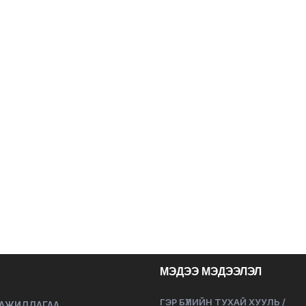
МЭДЭЭ МЭДЭЭЛЭЛ
ГЭР БҮЛИЙН ТУХАЙ ХУУЛЬ /
 АЖИЛЛАГАА