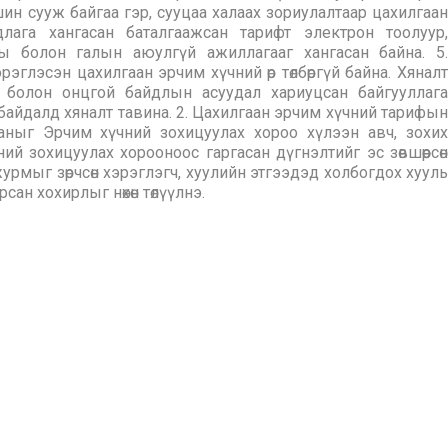
шин сууж байгаа гэр, сууцаа халаах зориулалтаар цахилгаан
длага хангасан баталгаажсан тарифт электрон тоолуур,
аны болон галын аюулгүй ажиллагааг хангасан байна. 5.
эрэглэсэн цахилгаан эрчим хүчний өр төлбөргүй байна. Хяналт
н болон онцгой байдлын асуудал хариуцсан байгууллага
айдалд хяналт тавина. 2. Цахилгаан эрчим хүчний тарифын
гааныг Эрчим хүчний зохицуулах хороо хүлээн авч, зохих
ий зохицуулах хорооноос гаргасан дүгнэлтийг эс зөвшөөрсөн
урмыг зөрчсөн хэрэглэгч, хуулийн этгээдэд холбогдох хууль
ан хохирлыг нөхөн төлүүлнэ.