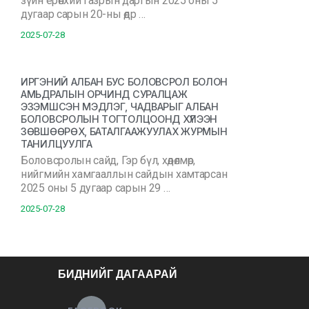
зүйн ерөнхий газрын даргын 2025 оны 5
дугаар сарын 20-ны өдр …
2025-07-28
ИРГЭНИЙ АЛБАН БУС БОЛОВСРОЛ БОЛОН
АМЬДРАЛЫН ОРЧИНД СУРАЛЦАЖ
ЭЗЭМШСЭН МЭДЛЭГ, ЧАДВАРЫГ АЛБАН
БОЛОВСРОЛЫН ТОГТОЛЦООНД ХҮЛЭЭН
ЗӨВШӨӨРӨХ, БАТАЛГААЖУУЛАХ ЖУРМЫН
ТАНИЛЦУУЛГА
Боловсролын сайд, Гэр бүл, хөдөлмөр,
нийгмийн хамгааллын сайдын хамтарсан
2025 оны 5 дугаар сарын 29 …
2025-07-28
БИДНИЙГ ДАГААРАЙ