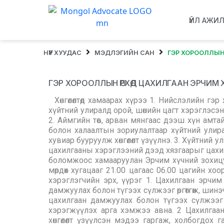
ҮЙЛ АЖИ
НҮҮР ХУУДАС
МЭДЛЭГИЙН САН
ГЭР ХОРООЛЛЫН
ГЭР ХОРООЛЛЫН ӨРХӨД ЦАХИЛГААН ЭРЧИМ 
Хөнгөлөлтөд хамаарах хүрээ 1. Нийслэлийн гэ
хүйтний улиралд орой, шөнийн цагт хэрэглэсэн
2. Аймгийн төв, арван мянгаас дээш хүн амта
болон халаалтын зориулалтаар хүйтний улир
хувиар бууруулж хөнгөлөлт үзүүлнэ. 3. Хүйтний у
цахилгааны хэрэглээний дээд хязгаарыг цахил
боломжоос хамааруулан Эрчим хүчний зохицуу
мөрдөх хугацааг 21.00 цагаас 06.00 цагийн хо
хэрэглэгчийн эрх, үүрэг 1. Цахилгаан эрчим
дамжуулах болон түгээх сүлжээг өргөтгөж, шин
цахилгаан дамжуулах болон түгээх сүлжээг 
хэрэгжүүлэх арга хэмжээ авна. 2 Цахилгаан
хөнгөлөлт үзүүлсэн мэдээ гаргаж, холбогдох 