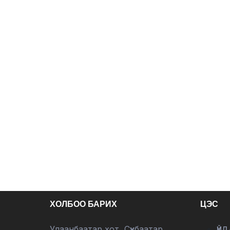
ХОЛБОО БАРИХ
ЦЭС
Улаанбаатар хот, Сүхбаатар
ҮЙЛ