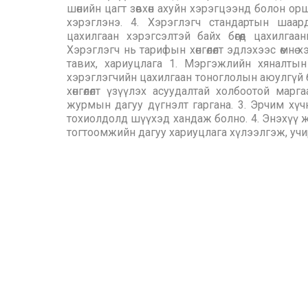
шөнийн цагт зөвхөн ахуйн хэрэгцээнд болон ор
хэрэглэнэ. 4. Хэрэглэгч стандартын шаар
цахилгаан хэрэгсэлтэй байх бөгөөд цахилга
Хэрэглэгч нь тарифын хөнгөлөлт эдлэхээс өмнө х
тавих, хариуцлага 1. Мэргэжлийн хяналты
хэрэглэгчийн цахилгаан тоноглолын аюулгүй б
хөнгөлөлт үзүүлэх асуудалтай холбоотой мар
журмын дагуу дүгнэлт гаргана. 3. Эрчим хүчн
тохиолдолд шүүхэд хандаж болно. 4. Энэхүү ж
тогтоомжийн дагуу хариуцлага хүлээлгэж, учирс