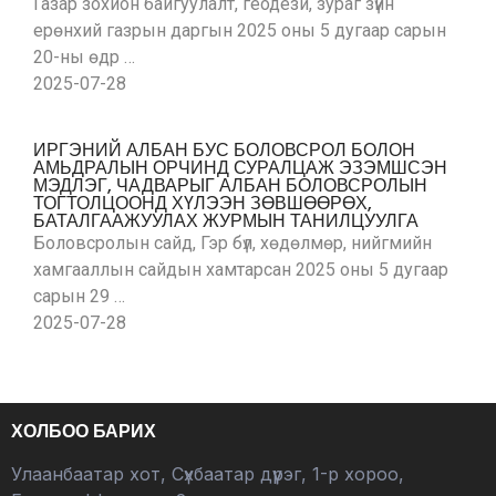
Газар зохион байгуулалт, геодези, зураг зүйн
ерөнхий газрын даргын 2025 оны 5 дугаар сарын
20-ны өдр …
2025-07-28
ИРГЭНИЙ АЛБАН БУС БОЛОВСРОЛ БОЛОН
АМЬДРАЛЫН ОРЧИНД СУРАЛЦАЖ ЭЗЭМШСЭН
МЭДЛЭГ, ЧАДВАРЫГ АЛБАН БОЛОВСРОЛЫН
ТОГТОЛЦООНД ХҮЛЭЭН ЗӨВШӨӨРӨХ,
БАТАЛГААЖУУЛАХ ЖУРМЫН ТАНИЛЦУУЛГА
Боловсролын сайд, Гэр бүл, хөдөлмөр, нийгмийн
хамгааллын сайдын хамтарсан 2025 оны 5 дугаар
сарын 29 …
2025-07-28
ХОЛБОО БАРИХ
Улаанбаатар хот, Сүхбаатар дүүрэг, 1-р хороо,