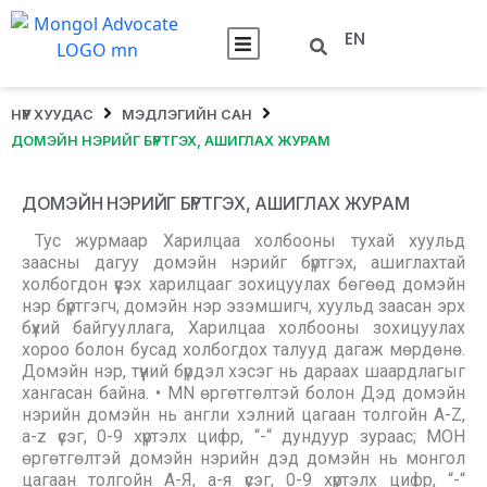
EN
НҮҮР ХУУДАС
МЭДЛЭГИЙН САН
ДОМЭЙН НЭРИЙГ БҮРТГЭХ, АШИГЛАХ ЖУРАМ
ДОМЭЙН НЭРИЙГ БҮРТГЭХ, АШИГЛАХ ЖУРАМ
Тус журмаар Харилцаа холбооны тухай хуульд
заасны дагуу домэйн нэрийг бүртгэх, ашиглахтай
холбогдон үүсэх харилцааг зохицуулах бөгөөд домэйн
нэр бүртгэгч, домэйн нэр эзэмшигч, хуульд заасан эрх
бүхий байгууллага, Харилцаа холбооны зохицуулах
хороо болон бусад холбогдох талууд дагаж мөрдөнө.
Домэйн нэр, түүний бүрдэл хэсэг нь дараах шаардлагыг
хангасан байна. • MN өргөтгөлтэй болон Дэд домэйн
нэрийн домэйн нь англи хэлний цагаан толгойн A-Z,
a-z үсэг, 0-9 хүртэлх цифр, “-“ дундуур зураас; МОН
өргөтгөлтэй домэйн нэрийн дэд домэйн нь монгол
цагаан толгойн А-Я, а-я үсэг, 0-9 хүртэлх цифр, “-“