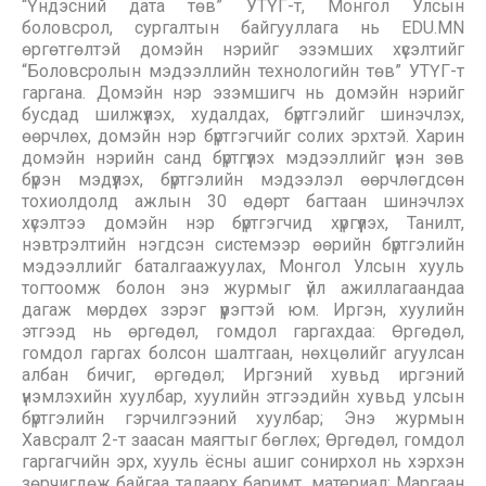
“Үндэсний дата төв” УТҮГ-т, Монгол Улсын
боловсрол, сургалтын байгууллага нь EDU.MN
өргөтгөлтэй домэйн нэрийг эзэмших хүсэлтийг
“Боловсролын мэдээллийн технологийн төв” УТҮГ-т
гаргана. Домэйн нэр эзэмшигч нь домэйн нэрийг
бусдад шилжүүлэх, худалдах, бүртгэлийг шинэчлэх,
өөрчлөх, домэйн нэр бүртгэгчийг солих эрхтэй. Харин
домэйн нэрийн санд бүртгүүлэх мэдээллийг үнэн зөв
бүрэн мэдүүлэх, бүртгэлийн мэдээлэл өөрчлөгдсөн
тохиолдолд ажлын 30 өдөрт багтаан шинэчлэх
хүсэлтээ домэйн нэр бүртгэгчид хүргүүлэх, Танилт,
нэвтрэлтийн нэгдсэн системээр өөрийн бүртгэлийн
мэдээллийг баталгаажуулах, Монгол Улсын хууль
тогтоомж болон энэ журмыг үйл ажиллагаандаа
дагаж мөрдөх зэрэг үүрэгтэй юм. Иргэн, хуулийн
этгээд нь өргөдөл, гомдол гаргахдаа: Өргөдөл,
гомдол гаргах болсон шалтгаан, нөхцөлийг агуулсан
албан бичиг, өргөдөл; Иргэний хувьд иргэний
үнэмлэхийн хуулбар, хуулийн этгээдийн хувьд улсын
бүртгэлийн гэрчилгээний хуулбар; Энэ журмын
Хавсралт 2-т заасан маягтыг бөглөх; Өргөдөл, гомдол
гаргагчийн эрх, хууль ёсны ашиг сонирхол нь хэрхэн
зөрчигдөж байгаа талаарх баримт, материал; Маргаан