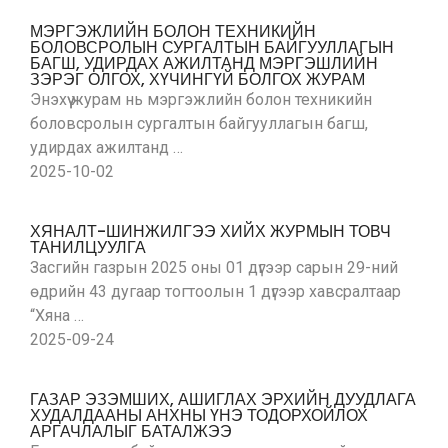
МЭРГЭЖЛИЙН БОЛОН ТЕХНИКИЙН
БОЛОВСРОЛЫН СУРГАЛТЫН БАЙГУУЛЛАГЫН
БАГШ, УДИРДАХ АЖИЛТАНД МЭРГЭШЛИЙН
ЗЭРЭГ ОЛГОХ, ХҮЧИНГҮЙ БОЛГОХ ЖУРАМ
Энэхүү журам нь мэргэжлийн болон техникийн
боловсролын сургалтын байгууллагын багш,
удирдах ажилтанд …
2025-10-02
ХЯНАЛТ-ШИНЖИЛГЭЭ ХИЙХ ЖУРМЫН ТОВЧ
ТАНИЛЦУУЛГА
Засгийн газрын 2025 оны 01 дүгээр сарын 29-ний
өдрийн 43 дугаар тогтоолын 1 дүгээр хавсралтаар
“Хяна …
2025-09-24
ГАЗАР ЭЗЭМШИХ, АШИГЛАХ ЭРХИЙН ДУУДЛАГА
ХУДАЛДААНЫ АНХНЫ ҮНЭ ТОДОРХОЙЛОХ
АРГАЧЛАЛЫГ БАТАЛЖЭЭ