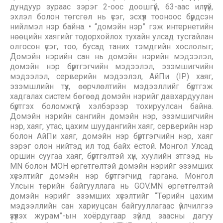
дундуур зураас зэрэг 2-оос доошгүй, 63-аас илүүгүй,
эхлэл болон төгсгөл нь үсэг, эсхүл тооноос бүрдсэн
нийлмэл нэр байна. • “домэйн нэр” гэж интернетийн
нөөцийн хаягийг тодорхойлох тухайн улсад тусгайлан
олгосон үсэг, тоо, бусад таних тэмдгийн хослолыг;
Домэйн нэрийн сан нь домэйн нэрийн мэдээлэл,
домэйн нэр бүртгэгчийн мэдээлэл, эзэмшигчийн
мэдээлэл, серверийн мэдээлэл, АйПи (IP) хаяг,
эзэмшлийн түүх, өөрчлөлтийн мэдээллийг бүртгэж
хадгалах систем бөгөөд домэйн нэрийг давхардуулан
бүртгэх боломжгүй хэлбэрээр тохируулсан байна.
Домэйн нэрийн сангийн домэйн нэр, эзэмшигчийн
нэр, хаяг, утас, цахим шуудангийн хаяг, серверийн нэр
болон АйПи хаяг, домэйн нэр бүртгэгчийн нэр, хаяг
зэрэг олон нийтэд ил тод байх ёстой. Монгол Улсад
оршин суугаа хаяг, бүртгэлтэй хүн, хуулийн этгээд нь
MN болон МОН өргөтгөлтэй домэйн нэрийг эзэмших
хүсэлтийг домэйн нэр бүртгэгчид гаргана. Монгол
Улсын төрийн байгууллага нь GOV.MN өргөтгөлтэй
домэйн нэрийг эзэмших хүсэлтийг “Төрийн цахим
мэдээллийн сан хариуцсан байгууллагаас үйлчилгээ
үзүүлэх журам”-ын хоёрдугаар зүйлд заасны дагуу