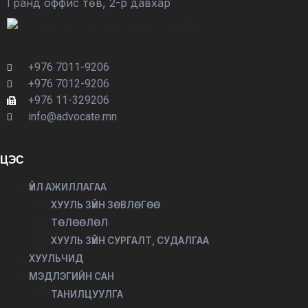
Гранд оффис төв, 2-р давхар
+976 7011-9206
+976 7012-9206
+976 11-329206
info@advocate.mn
ЦЭС
ҮЙЛ АЖИЛЛАГАА
ХУУЛЬ ЗҮЙН ЗӨВЛӨГӨӨ
ТӨЛӨӨЛӨЛ
ХУУЛЬ ЗҮЙН СУРГАЛТ, СУДАЛГАА
ХУУЛЬЧИД
МЭДЛЭГИЙН САН
ТАНИЛЦУУЛГА