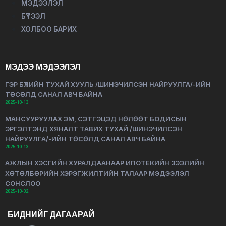
МЭДЭЭЛЭЛ
БҮТЭЭЛ
ХОЛБОО БАРИХ
МЭДЭЭ МЭДЭЭЛЭЛ
ГЭР БҮЛИЙН ТУХАЙ ХУУЛЬ /ШИНЭЧИЛСЭН НАЙРУУЛГА/-ИЙН
ТӨСӨЛД САНАЛ АВЧ БАЙНА
2025-10-13
МАНСУУРУУЛАХ ЭМ, СЭТГЭЦЭД НӨЛӨӨТ БОДИСЫН
ЭРГЭЛТЭНД ХЯНАЛТ ТАВИХ ТУХАЙ /ШИНЭЧИЛСЭН
НАЙРУУЛГА/-ИЙН ТӨСӨЛД САНАЛ АВЧ БАЙНА
2025-10-13
АЖЛЫН ХЭСГИЙН ХУРАЛДААНААР ИПОТЕКИЙН ЗЭЭЛИЙН
ХӨТӨЛБӨРИЙН ХЭРЭГЖИЛТИЙН ТАЛААР МЭДЭЭЛЭЛ
СОНСЛОО
2025-10-02
БИДНИЙГ ДАГААРАЙ