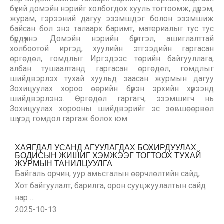
бүхий домэйн нэрийг холбогдох хууль тогтоомж, дүрэм,
журам, гэрээний дагуу эзэмшдэг болон эзэмшиж
байсан бол энэ талаарх баримт, материалыг тус тус
бүрдүүлнэ. Домэйн нэрийн бүртгэл, ашиглалттай
холбоотой иргэд, хуулийн этгээдийн гаргасан
өргөдөл, гомдлыг Иргэдээс төрийн байгууллага,
албан тушаалтанд гаргасан өргөдөл, гомдлыг
шийдвэрлэх тухай хуульд заасан журмын дагуу
Зохицуулах хороо өөрийн бүрэн эрхийн хүрээнд
шийдвэрлэнэ. Өргөдөл гаргагч, эзэмшигч нь
Зохицуулах хорооны шийдвэрийг эс зөвшөөрвөл
шүүхэд гомдол гаргаж болох юм.
ХАЯГДАЛ УСАНД АГУУЛАГДАХ БОХИРДУУЛАХ
БОДИСЫН ЖИШИГ ХЭМЖЭЭГ ТОГТООХ ТУХАЙ
ЖУРМЫН ТАНИЛЦУУЛГА
Байгаль орчин, уур амьсгалын өөрчлөлтийн сайд,
Хот байгуулалт, барилга, орон сууцжуулалтын сайд
нар …
2025-10-13