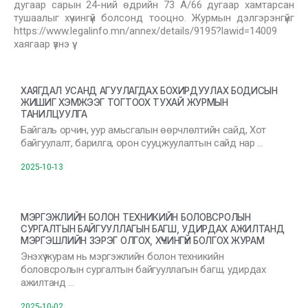
дугаар сарын 24-ний өдрийн 73 А/66 дугаар хамтарсан
тушаалыг хүчингүй болсонд тооцно. Журмын дэлгэрэнгүйг
https://www.legalinfo.mn/annex/details/9195?lawid=14009
хаягаар үзнэ үү.
ХАЯГДАЛ УСАНД АГУУЛАГДАХ БОХИРДУУЛАХ БОДИСЫН
ЖИШИГ ХЭМЖЭЭГ ТОГТООХ ТУХАЙ ЖУРМЫН
ТАНИЛЦУУЛГА
Байгаль орчин, уур амьсгалын өөрчлөлтийн сайд, Хот
байгуулалт, барилга, орон сууцжуулалтын сайд нар …
2025-10-13
МЭРГЭЖЛИЙН БОЛОН ТЕХНИКИЙН БОЛОВСРОЛЫН
СУРГАЛТЫН БАЙГУУЛЛАГЫН БАГШ, УДИРДАХ АЖИЛТАНД
МЭРГЭШЛИЙН ЗЭРЭГ ОЛГОХ, ХҮЧИНГҮЙ БОЛГОХ ЖУРАМ
Энэхүү журам нь мэргэжлийн болон техникийн
боловсролын сургалтын байгууллагын багш, удирдах
ажилтанд …
2025-10-02