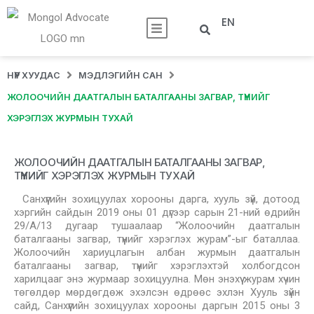
EN
НҮҮР ХУУДАС
МЭДЛЭГИЙН САН
ЖОЛООЧИЙН ДААТГАЛЫН БАТАЛГААНЫ ЗАГВАР, ТҮҮНИЙГ
ХЭРЭГЛЭХ ЖУРМЫН ТУХАЙ
ЖОЛООЧИЙН ДААТГАЛЫН БАТАЛГААНЫ ЗАГВАР,
ТҮҮНИЙГ ХЭРЭГЛЭХ ЖУРМЫН ТУХАЙ
Санхүүгийн зохицуулах хорооны дарга, хууль зүй, дотоод
хэргийн сайдын 2019 оны 01 дүгээр сарын 21-ний өдрийн
29/А/13 дугаар тушаалаар “Жолоочийн даатгалын
баталгааны загвар, түүнийг хэрэглэх журам”-ыг баталлаа.
Жолоочийн хариуцлагын албан журмын даатгалын
баталгааны загвар, түүнийг хэрэглэхтэй холбогдсон
харилцааг энэ журмаар зохицуулна. Мөн энэхүү журам хүчин
төгөлдөр мөрдөгдөж эхэлсэн өдрөөс эхлэн Хууль зүйн
сайд, Санхүүгийн зохицуулах хорооны даргын 2015 оны 3