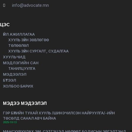
info@advocate.mn
ЦЭС
ҮЙЛ АЖИЛЛАГАА
ХУУЛЬ ЗҮЙН ЗӨВЛӨГӨӨ
ТӨЛӨӨЛӨЛ
ХУУЛЬ ЗҮЙН СУРГАЛТ, СУДАЛГАА
ХУУЛЬЧИД
МЭДЛЭГИЙН САН
ТАНИЛЦУУЛГА
МЭДЭЭЛЭЛ
БҮТЭЭЛ
ХОЛБОО БАРИХ
МЭДЭЭ МЭДЭЭЛЭЛ
ГЭР БҮЛИЙН ТУХАЙ ХУУЛЬ /ШИНЭЧИЛСЭН НАЙРУУЛГА/-ИЙН
ТӨСӨЛД САНАЛ АВЧ БАЙНА
2025-10-13
МАНСУУРУУЛАХ ЭМ, СЭТГЭЦЭД НӨЛӨӨТ БОДИСЫН ЭРГЭЛТЭНД