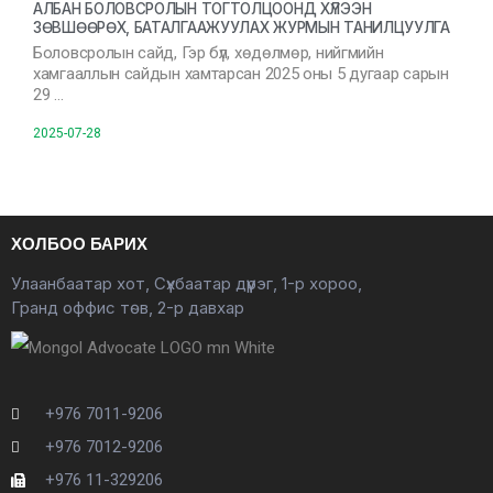
АЛБАН БОЛОВСРОЛЫН ТОГТОЛЦООНД ХҮЛЭЭН
ЗӨВШӨӨРӨХ, БАТАЛГААЖУУЛАХ ЖУРМЫН ТАНИЛЦУУЛГА
Боловсролын сайд, Гэр бүл, хөдөлмөр, нийгмийн
хамгааллын сайдын хамтарсан 2025 оны 5 дугаар сарын
29 …
2025-07-28
ХОЛБОО БАРИХ
Улаанбаатар хот, Сүхбаатар дүүрэг, 1-р хороо,
Гранд оффис төв, 2-р давхар
+976 7011-9206
+976 7012-9206
+976 11-329206