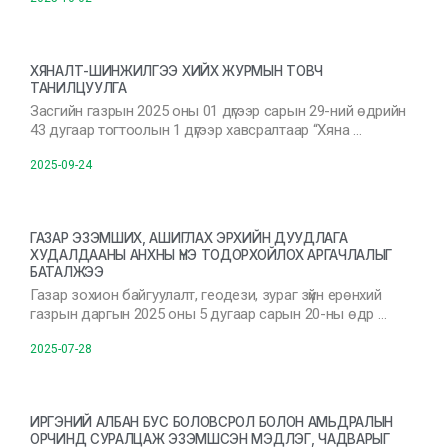
ХЯНАЛТ-ШИНЖИЛГЭЭ ХИЙХ ЖУРМЫН ТОВЧ
ТАНИЛЦУУЛГА
Засгийн газрын 2025 оны 01 дүгээр сарын 29-ний өдрийн
43 дугаар тогтоолын 1 дүгээр хавсралтаар “Хяна …
2025-09-24
ГАЗАР ЭЗЭМШИХ, АШИГЛАХ ЭРХИЙН ДУУДЛАГА
ХУДАЛДААНЫ АНХНЫ ҮНЭ ТОДОРХОЙЛОХ АРГАЧЛАЛЫГ
БАТАЛЖЭЭ
Газар зохион байгуулалт, геодези, зураг зүйн ерөнхий
газрын даргын 2025 оны 5 дугаар сарын 20-ны өдр …
2025-07-28
ИРГЭНИЙ АЛБАН БУС БОЛОВСРОЛ БОЛОН АМЬДРАЛЫН
ОРЧИНД СУРАЛЦАЖ ЭЗЭМШСЭН МЭДЛЭГ, ЧАДВАРЫГ