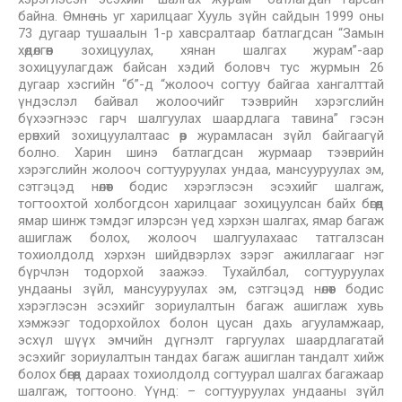
байна. Өмнө нь уг харилцааг Хууль зүйн сайдын 1999 оны
73 дугаар тушаалын 1-р хавсралтаар батлагдсан “Замын
хөдөлгөөн зохицуулах, хянан шалгах журам”-аар
зохицуулагдаж байсан хэдий боловч тус журмын 26
дугаар хэсгийн “б”-д “жолооч согтуу байгаа хангалттай
үндэслэл байвал жолоочийг тээврийн хэрэгслийн
бүхээгнээс гарч шалгуулах шаардлага тавина” гэсэн
ерөнхий зохицуулалтаас өөр журамласан зүйл байгаагүй
болно. Харин шинэ батлагдсан журмаар тээврийн
хэрэгслийн жолооч согтууруулах ундаа, мансууруулах эм,
сэтгэцэд нөлөөт бодис хэрэглэсэн эсэхийг шалгаж,
тогтоохтой холбогдсон харилцааг зохицуулсан байх бөгөөд
ямар шинж тэмдэг илэрсэн үед хэрхэн шалгах, ямар багаж
ашиглаж болох, жолооч шалгуулахаас татгалзсан
тохиолдолд хэрхэн шийдвэрлэх зэрэг ажиллагааг нэг
бүрчлэн тодорхой заажээ. Тухайлбал, согтууруулах
ундааны зүйл, мансууруулах эм, сэтгэцэд нөлөөт бодис
хэрэглэсэн эсэхийг зориулалтын багаж ашиглаж хувь
хэмжээг тодорхойлох болон цусан дахь агууламжаар,
эсхүл шүүх эмчийн дүгнэлт гаргуулах шаардлагатай
эсэхийг зориулалтын тандах багаж ашиглан тандалт хийж
болох бөгөөд дараах тохиолдолд согтуурал шалгах багажаар
шалгаж, тогтооно. Үүнд: – согтууруулах ундааны зүйл