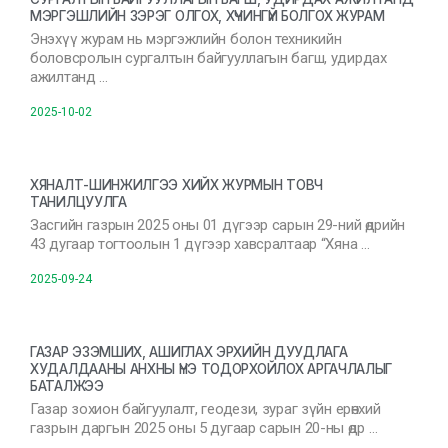
МЭРГЭШЛИЙН ЗЭРЭГ ОЛГОХ, ХҮЧИНГҮЙ БОЛГОХ ЖУРАМ
Энэхүү журам нь мэргэжлийн болон техникийн
боловсролын сургалтын байгууллагын багш, удирдах
ажилтанд …
2025-10-02
ХЯНАЛТ-ШИНЖИЛГЭЭ ХИЙХ ЖУРМЫН ТОВЧ
ТАНИЛЦУУЛГА
Засгийн газрын 2025 оны 01 дүгээр сарын 29-ний өдрийн
43 дугаар тогтоолын 1 дүгээр хавсралтаар “Хяна …
2025-09-24
ГАЗАР ЭЗЭМШИХ, АШИГЛАХ ЭРХИЙН ДУУДЛАГА
ХУДАЛДААНЫ АНХНЫ ҮНЭ ТОДОРХОЙЛОХ АРГАЧЛАЛЫГ
БАТАЛЖЭЭ
Газар зохион байгуулалт, геодези, зураг зүйн ерөнхий
газрын даргын 2025 оны 5 дугаар сарын 20-ны өдр …