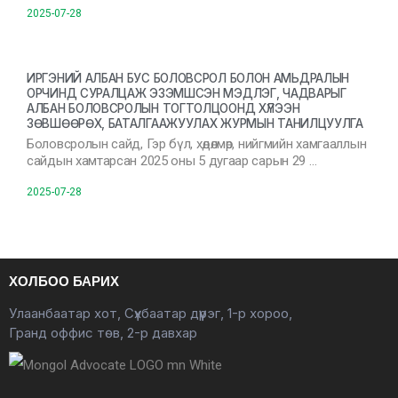
2025-07-28
ИРГЭНИЙ АЛБАН БУС БОЛОВСРОЛ БОЛОН АМЬДРАЛЫН
ОРЧИНД СУРАЛЦАЖ ЭЗЭМШСЭН МЭДЛЭГ, ЧАДВАРЫГ
АЛБАН БОЛОВСРОЛЫН ТОГТОЛЦООНД ХҮЛЭЭН
ЗӨВШӨӨРӨХ, БАТАЛГААЖУУЛАХ ЖУРМЫН ТАНИЛЦУУЛГА
Боловсролын сайд, Гэр бүл, хөдөлмөр, нийгмийн хамгааллын
сайдын хамтарсан 2025 оны 5 дугаар сарын 29 …
2025-07-28
ХОЛБОО БАРИХ
Улаанбаатар хот, Сүхбаатар дүүрэг, 1-р хороо,
Гранд оффис төв, 2-р давхар