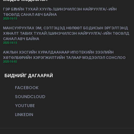
ГЭР БҮЛИЙН ТУХАЙ ХУУЛЬ /ШИНЭЧИЛСЭН НАЙРУУЛГА/-ИЙН
ТӨСӨЛД САНАЛ АВЧ БАЙНА
2025-10-13
МАНСУУРУУЛАХ ЭМ, СЭТГЭЦЭД НӨЛӨӨТ БОДИСЫН ЭРГЭЛТЭНД
ХЯНАЛТ ТАВИХ ТУХАЙ /ШИНЭЧИЛСЭН НАЙРУУЛГА/-ИЙН ТӨСӨЛД
САНАЛ АВЧ БАЙНА
2025-10-13
АЖЛЫН ХЭСГИЙН ХУРАЛДААНААР ИПОТЕКИЙН ЗЭЭЛИЙН
ХӨТӨЛБӨРИЙН ХЭРЭГЖИЛТИЙН ТАЛААР МЭДЭЭЛЭЛ СОНСЛОО
2025-10-02
БИДНИЙГ ДАГААРАЙ
FACEBOOK
SOUNDCLOUD
YOUTUBE
LINKEDIN