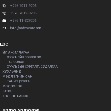
+976 7011-9206
+976 7012-9206
+976 11-329206
info@advocate.mn
ЦЭС
ҮЙЛ АЖИЛЛАГАА
ХУУЛЬ ЗҮЙН ЗӨВЛӨГӨӨ
ТӨЛӨӨЛӨЛ
ХУУЛЬ ЗҮЙН СУРГАЛТ, СУДАЛГАА
ХУУЛЬЧИД
МЭДЛЭГИЙН САН
ТАНИЛЦУУЛГА
МЭДЭЭЛЭЛ
БҮТЭЭЛ
ХОЛБОО БАРИХ
МЭДЭЭ МЭДЭЭЛЭЛ