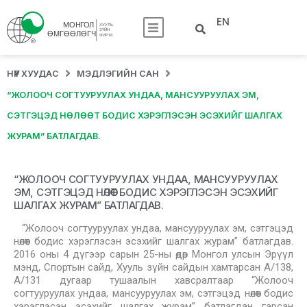
EN
НҮҮР ХУУДАС
МЭДЛЭГИЙН САН
“ЖОЛООЧ СОГТУУРУУЛАХ УНДАА, МАНСУУРУУЛАХ ЭМ,
СЭТГЭЦЭД НӨЛӨӨТ БОДИС ХЭРЭГЛЭСЭН ЭСЭХИЙГ ШАЛГАХ
ЖУРАМ” БАТЛАГДАВ.
“ЖОЛООЧ СОГТУУРУУЛАХ УНДАА, МАНСУУРУУЛАХ
ЭМ, СЭТГЭЦЭД НӨЛӨӨТ БОДИС ХЭРЭГЛЭСЭН ЭСЭХИЙГ
ШАЛГАХ ЖУРАМ” БАТЛАГДАВ.
“Жолооч согтууруулах ундаа, мансууруулах эм, сэтгэцэд
нөлөөт бодис хэрэглэсэн эсэхийг шалгах журам” батлагдав.
2016 оны 4 дүгээр сарын 25-ны өдөр Монгол улсын Эрүүл
мэнд, Спортын сайд, Хууль зүйн сайдын хамтарсан А/138,
А/131 дугаар тушаалын хавсралтаар “Жолооч
согтууруулах ундаа, мансууруулах эм, сэтгэцэд нөлөөт бодис
хэрэглэсэн эсэхийг шалгах журам” батлагдан гарсан