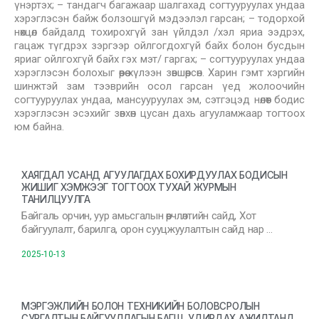
үнэртэх; – тандагч багажаар шалгахад согтууруулах ундаа
хэрэглэсэн байж болзошгүй мэдээлэл гарсан; – тодорхой
нөхцөл байдалд тохирохгүй зан үйлдэл /хэл яриа ээдрэх,
гацаж түгдрэх зэргээр ойлгогдохгүй байх болон бусдын
яриаг ойлгохгүй байх гэх мэт/ гаргах; – согтууруулах ундаа
хэрэглэсэн болохыг өөрөө хүлээн зөвшөөрсөн. Харин гэмт хэргийн
шинжтэй зам тээврийн осол гарсан үед жолоочийн
согтууруулах ундаа, мансууруулах эм, сэтгэцэд нөлөөт бодис
хэрэглэсэн эсэхийг зөвхөн цусан дахь агууламжаар тогтоох
юм байна.
ХАЯГДАЛ УСАНД АГУУЛАГДАХ БОХИРДУУЛАХ БОДИСЫН
ЖИШИГ ХЭМЖЭЭГ ТОГТООХ ТУХАЙ ЖУРМЫН
ТАНИЛЦУУЛГА
Байгаль орчин, уур амьсгалын өөрчлөлтийн сайд, Хот
байгуулалт, барилга, орон сууцжуулалтын сайд нар …
2025-10-13
МЭРГЭЖЛИЙН БОЛОН ТЕХНИКИЙН БОЛОВСРОЛЫН
СУРГАЛТЫН БАЙГУУЛЛАГЫН БАГШ, УДИРДАХ АЖИЛТАНД