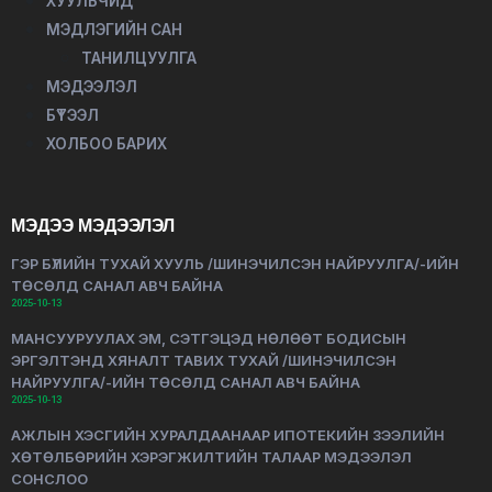
ХУУЛЬЧИД
МЭДЛЭГИЙН САН
ТАНИЛЦУУЛГА
МЭДЭЭЛЭЛ
БҮТЭЭЛ
ХОЛБОО БАРИХ
МЭДЭЭ МЭДЭЭЛЭЛ
ГЭР БҮЛИЙН ТУХАЙ ХУУЛЬ /ШИНЭЧИЛСЭН НАЙРУУЛГА/-ИЙН
ТӨСӨЛД САНАЛ АВЧ БАЙНА
2025-10-13
МАНСУУРУУЛАХ ЭМ, СЭТГЭЦЭД НӨЛӨӨТ БОДИСЫН
ЭРГЭЛТЭНД ХЯНАЛТ ТАВИХ ТУХАЙ /ШИНЭЧИЛСЭН
НАЙРУУЛГА/-ИЙН ТӨСӨЛД САНАЛ АВЧ БАЙНА
2025-10-13
АЖЛЫН ХЭСГИЙН ХУРАЛДААНААР ИПОТЕКИЙН ЗЭЭЛИЙН
ХӨТӨЛБӨРИЙН ХЭРЭГЖИЛТИЙН ТАЛААР МЭДЭЭЛЭЛ
СОНСЛОО