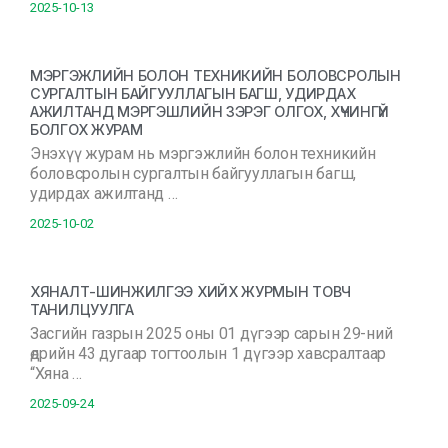
2025-10-13
МЭРГЭЖЛИЙН БОЛОН ТЕХНИКИЙН БОЛОВСРОЛЫН
СУРГАЛТЫН БАЙГУУЛЛАГЫН БАГШ, УДИРДАХ
АЖИЛТАНД МЭРГЭШЛИЙН ЗЭРЭГ ОЛГОХ, ХҮЧИНГҮЙ
БОЛГОХ ЖУРАМ
Энэхүү журам нь мэргэжлийн болон техникийн
боловсролын сургалтын байгууллагын багш,
удирдах ажилтанд …
2025-10-02
ХЯНАЛТ-ШИНЖИЛГЭЭ ХИЙХ ЖУРМЫН ТОВЧ
ТАНИЛЦУУЛГА
Засгийн газрын 2025 оны 01 дүгээр сарын 29-ний
өдрийн 43 дугаар тогтоолын 1 дүгээр хавсралтаар
“Хяна …
2025-09-24