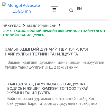
EN
НҮҮР ХУУДАС
МЭДЛЭГИЙН САН
ЗАМЫН ХӨДӨЛГӨӨНИЙ ДҮРМИЙН ШИНЭЧИЛСЭН НАЙРУУЛГЫН
ТӨСЛИЙН ТАНИЛЦУУЛГА
ЗАМЫН ХӨДӨЛГӨӨНИЙ ДҮРМИЙН ШИНЭЧИЛСЭН
НАЙРУУЛГЫН ТӨСЛИЙН ТАНИЛЦУУЛГА
Замын хөдөлгөөний дүрмийн шинэчилсэн найруулгын
төслийн танилцуулгыг ЭНД дарж үзнэ үү.
ХАЯГДАЛ УСАНД АГУУЛАГДАХ БОХИРДУУЛАХ
БОДИСЫН ЖИШИГ ХЭМЖЭЭГ ТОГТООХ ТУХАЙ
ЖУРМЫН ТАНИЛЦУУЛГА
Байгаль орчин, уур амьсгалын өөрчлөлтийн сайд, Хот
байгуулалт, барилга, орон сууцжуулалтын сайд нар …