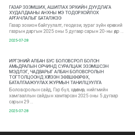
ГАЗАР ЭЗЭМШИХ, АШИГЛАХ ЭРХИЙН ДУУДЛАГА
ХУДАЛДААНЫ АНХНЫ ҮНЭ ТОДОРХОЙЛОХ
АРГАЧЛАЛЫГ БАТАЛЖЭЭ
Газар зохион байгуулалт, геодези, зураг зүйн ерөнхий
газрын даргын 2025 оны 5 дугаар сарын 20-ны өдр …
2025-07-28
ИРГЭНИЙ АЛБАН БУС БОЛОВСРОЛ БОЛОН
АМЬДРАЛЫН ОРЧИНД СУРАЛЦАЖ ЭЗЭМШСЭН
МЭДЛЭГ, ЧАДВАРЫГ АЛБАН БОЛОВСРОЛЫН
ТОГТОЛЦООНД ХҮЛЭЭН ЗӨВШӨӨРӨХ,
БАТАЛГААЖУУЛАХ ЖУРМЫН ТАНИЛЦУУЛГА
Боловсролын сайд, Гэр бүл, хөдөлмөр, нийгмийн
хамгааллын сайдын хамтарсан 2025 оны 5 дугаар
сарын 29 …
2025-07-28