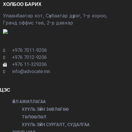
ХОЛБОО БАРИХ
Улаанбаатар хот, Сүхбаатар дүүрэг, 1-р хороо,
Гранд оффис төв, 2-р давхар
+976 7011-9206
+976 7012-9206
+976 11-329206
info@advocate.mn
ЦЭС
ҮЙЛ АЖИЛЛАГАА
ХУУЛЬ ЗҮЙН ЗӨВЛӨГӨӨ
ТӨЛӨӨЛӨЛ
ХУУЛЬ ЗҮЙН СУРГАЛТ, СУДАЛГАА