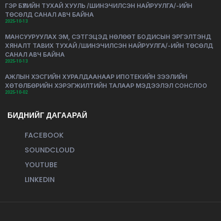
ГЭР БҮЛИЙН ТУХАЙ ХУУЛЬ /ШИНЭЧИЛСЭН НАЙРУУЛГА/-ИЙН
ТӨСӨЛД САНАЛ АВЧ БАЙНА
2025-10-13
МАНСУУРУУЛАХ ЭМ, СЭТГЭЦЭД НӨЛӨӨТ БОДИСЫН ЭРГЭЛТЭНД
ХЯНАЛТ ТАВИХ ТУХАЙ /ШИНЭЧИЛСЭН НАЙРУУЛГА/-ИЙН ТӨСӨЛД
САНАЛ АВЧ БАЙНА
2025-10-13
АЖЛЫН ХЭСГИЙН ХУРАЛДААНААР ИПОТЕКИЙН ЗЭЭЛИЙН
ХӨТӨЛБӨРИЙН ХЭРЭГЖИЛТИЙН ТАЛААР МЭДЭЭЛЭЛ СОНСЛОО
2025-10-02
БИДНИЙГ ДАГААРАЙ
FACEBOOK
SOUNDCLOUD
YOUTUBE
LINKEDIN