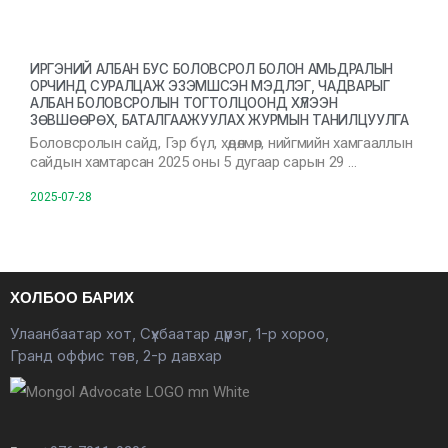
ИРГЭНИЙ АЛБАН БУС БОЛОВСРОЛ БОЛОН АМЬДРАЛЫН
ОРЧИНД СУРАЛЦАЖ ЭЗЭМШСЭН МЭДЛЭГ, ЧАДВАРЫГ
АЛБАН БОЛОВСРОЛЫН ТОГТОЛЦООНД ХҮЛЭЭН
ЗӨВШӨӨРӨХ, БАТАЛГААЖУУЛАХ ЖУРМЫН ТАНИЛЦУУЛГА
Боловсролын сайд, Гэр бүл, хөдөлмөр, нийгмийн хамгааллын
сайдын хамтарсан 2025 оны 5 дугаар сарын 29 …
2025-07-28
ХОЛБОО БАРИХ
Улаанбаатар хот, Сүхбаатар дүүрэг, 1-р хороо,
Гранд оффис төв, 2-р давхар