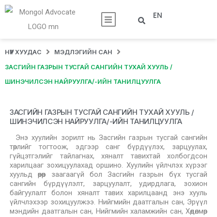
EN
НҮҮР ХУУДАС
МЭДЛЭГИЙН САН
ЗАСГИЙН ГАЗРЫН ТУСГАЙ САНГИЙН ТУХАЙ ХУУЛЬ /
ШИНЭЧИЛСЭН НАЙРУУЛГА/-ИЙН ТАНИЛЦУУЛГА
ЗАСГИЙН ГАЗРЫН ТУСГАЙ САНГИЙН ТУХАЙ ХУУЛЬ /
ШИНЭЧИЛСЭН НАЙРУУЛГА/-ИЙН ТАНИЛЦУУЛГА
Энэ хуулийн зорилт нь Засгийн газрын тусгай сангийн
төрлийг тогтоож, эдгээр санг бүрдүүлэх, зарцуулах,
гүйцэтгэлийг тайлагнах, хяналт тавихтай холбогдсон
харилцааг зохицуулахад оршино. Хуулийн үйлчлэх хүрээг
хуульд өөрөөр заагаагүй бол Засгийн газрын бүх тусгай
сангийн бүрдүүлэлт, зарцуулалт, удирдлага, зохион
байгуулалт болон хяналт тавих харилцаанд энэ хууль
үйлчлэхээр зохицуулжээ. Нийгмийн даатгалын сан, Эрүүл
мэндийн даатгалын сан, Нийгмийн халамжийн сан, Хөдөлмөр