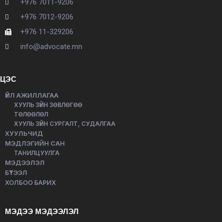
+976 7011-9206
+976 7012-9206
+976 11-329206
info@advocate.mn
ЦЭС
ҮЙЛ АЖИЛЛАГАА
ХУУЛЬ ЗҮЙН ЗӨВЛӨГӨӨ
ТӨЛӨӨЛӨЛ
ХУУЛЬ ЗҮЙН СУРГАЛТ, СУДАЛГАА
ХУУЛЬЧИД
МЭДЛЭГИЙН САН
ТАНИЛЦУУЛГА
МЭДЭЭЛЭЛ
БҮТЭЭЛ
ХОЛБОО БАРИХ
МЭДЭЭ МЭДЭЭЛЭЛ