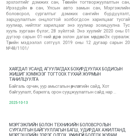
эрхлэлтийг дэмжих сан, Төсвийн тогтворжуулалтын сан,
Ирээдүйн өв сан, Улсын авто замын сан, Мэргэжлийн
боловсрол, сургалтыг дэмжих сангийн бүрдүүлэлт,
зарцуулалтын онцлогтой холбогдсон харилцааг тусгай
хуулиар, нийтлэг харилцааг энэ хуулиар зохицуулна. Тус
хууль зургаан бүлэг, 28 зүйлтэй. Энэ хуулийг 2020 оны 01
дүгээр сарын 01-ний өдрөөс эхлэн дагаж мөрдөнө. Эх сурвалж:
Төрийн мэдээлэл сэтгүүл. 2019 оны 12 дугаар сарын 20
№48/1101/
ХАЯГДАЛ УСАНД АГУУЛАГДАХ БОХИРДУУЛАХ БОДИСЫН
ЖИШИГ ХЭМЖЭЭГ ТОГТООХ ТУХАЙ ЖУРМЫН
ТАНИЛЦУУЛГА
Байгаль орчин, уур амьсгалын өөрчлөлтийн сайд, Хот
байгуулалт, барилга, орон сууцжуулалтын сайд нар …
2025-10-13
МЭРГЭЖЛИЙН БОЛОН ТЕХНИКИЙН БОЛОВСРОЛЫН
СУРГАЛТЫН БАЙГУУЛЛАГЫН БАГШ, УДИРДАХ АЖИЛТАНД
МЭРГЭШЛИЙН ЗЭРЭГ ОЛГОХ, ХҮЧИНГҮЙ БОЛГОХ ЖУРАМ