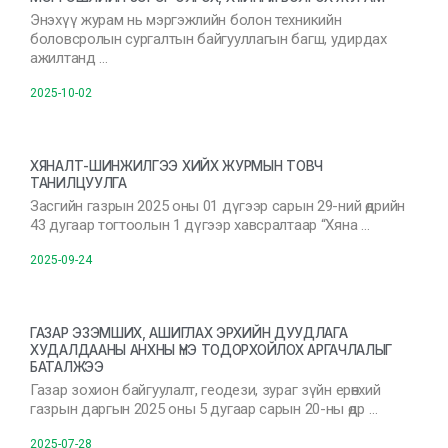
Энэхүү журам нь мэргэжлийн болон техникийн
боловсролын сургалтын байгууллагын багш, удирдах
ажилтанд …
2025-10-02
ХЯНАЛТ-ШИНЖИЛГЭЭ ХИЙХ ЖУРМЫН ТОВЧ
ТАНИЛЦУУЛГА
Засгийн газрын 2025 оны 01 дүгээр сарын 29-ний өдрийн
43 дугаар тогтоолын 1 дүгээр хавсралтаар “Хяна …
2025-09-24
ГАЗАР ЭЗЭМШИХ, АШИГЛАХ ЭРХИЙН ДУУДЛАГА
ХУДАЛДААНЫ АНХНЫ ҮНЭ ТОДОРХОЙЛОХ АРГАЧЛАЛЫГ
БАТАЛЖЭЭ
Газар зохион байгуулалт, геодези, зураг зүйн ерөнхий
газрын даргын 2025 оны 5 дугаар сарын 20-ны өдр …
2025-07-28