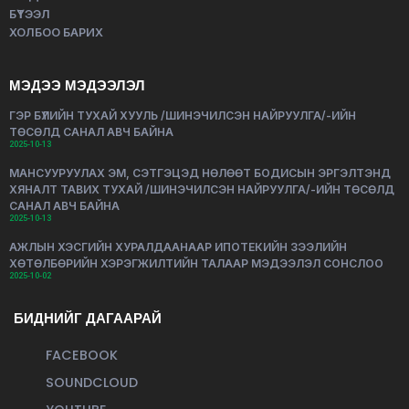
БҮТЭЭЛ
ХОЛБОО БАРИХ
МЭДЭЭ МЭДЭЭЛЭЛ
ГЭР БҮЛИЙН ТУХАЙ ХУУЛЬ /ШИНЭЧИЛСЭН НАЙРУУЛГА/-ИЙН
ТӨСӨЛД САНАЛ АВЧ БАЙНА
2025-10-13
МАНСУУРУУЛАХ ЭМ, СЭТГЭЦЭД НӨЛӨӨТ БОДИСЫН ЭРГЭЛТЭНД
ХЯНАЛТ ТАВИХ ТУХАЙ /ШИНЭЧИЛСЭН НАЙРУУЛГА/-ИЙН ТӨСӨЛД
САНАЛ АВЧ БАЙНА
2025-10-13
АЖЛЫН ХЭСГИЙН ХУРАЛДААНААР ИПОТЕКИЙН ЗЭЭЛИЙН
ХӨТӨЛБӨРИЙН ХЭРЭГЖИЛТИЙН ТАЛААР МЭДЭЭЛЭЛ СОНСЛОО
2025-10-02
БИДНИЙГ ДАГААРАЙ
FACEBOOK
SOUNDCLOUD