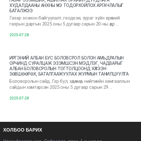
ГАЗАР ЭЗЭМШИХ, АШИГЛАХ ЭРХИЙН ДУУДЛАГА
ХУДАЛДААНЫ АНХНЫ ҮНЭ ТОДОРХОЙЛОХ АРГАЧЛАЛЫГ
БАТАЛЖЭЭ
Газар зохион байгуулалт, геодези, зураг зүйн ерөнхий
газрын даргын 2025 оны 5 дугаар сарын 20-ны өдр …
2025-07-28
ИРГЭНИЙ АЛБАН БУС БОЛОВСРОЛ БОЛОН АМЬДРАЛЫН
ОРЧИНД СУРАЛЦАЖ ЭЗЭМШСЭН МЭДЛЭГ, ЧАДВАРЫГ
АЛБАН БОЛОВСРОЛЫН ТОГТОЛЦООНД ХҮЛЭЭН
ЗӨВШӨӨРӨХ, БАТАЛГААЖУУЛАХ ЖУРМЫН ТАНИЛЦУУЛГА
Боловсролын сайд, Гэр бүл, хөдөлмөр, нийгмийн хамгааллын
сайдын хамтарсан 2025 оны 5 дугаар сарын 29 …
2025-07-28
ХОЛБОО БАРИХ