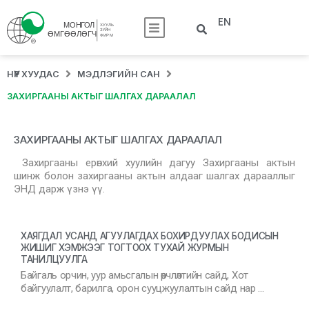
EN
НҮҮР ХУУДАС
МЭДЛЭГИЙН САН
ЗАХИРГААНЫ АКТЫГ ШАЛГАХ ДАРААЛАЛ
ЗАХИРГААНЫ АКТЫГ ШАЛГАХ ДАРААЛАЛ
Захиргааны ерөнхий хуулийн дагуу Захиргааны актын
шинж болон захиргааны актын алдааг шалгах дарааллыг
ЭНД дарж үзнэ үү.
ХАЯГДАЛ УСАНД АГУУЛАГДАХ БОХИРДУУЛАХ БОДИСЫН
ЖИШИГ ХЭМЖЭЭГ ТОГТООХ ТУХАЙ ЖУРМЫН
ТАНИЛЦУУЛГА
Байгаль орчин, уур амьсгалын өөрчлөлтийн сайд, Хот
байгуулалт, барилга, орон сууцжуулалтын сайд нар …