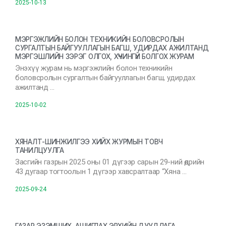
2025-10-13
МЭРГЭЖЛИЙН БОЛОН ТЕХНИКИЙН БОЛОВСРОЛЫН
СУРГАЛТЫН БАЙГУУЛЛАГЫН БАГШ, УДИРДАХ АЖИЛТАНД
МЭРГЭШЛИЙН ЗЭРЭГ ОЛГОХ, ХҮЧИНГҮЙ БОЛГОХ ЖУРАМ
Энэхүү журам нь мэргэжлийн болон техникийн
боловсролын сургалтын байгууллагын багш, удирдах
ажилтанд …
2025-10-02
ХЯНАЛТ-ШИНЖИЛГЭЭ ХИЙХ ЖУРМЫН ТОВЧ
ТАНИЛЦУУЛГА
Засгийн газрын 2025 оны 01 дүгээр сарын 29-ний өдрийн
43 дугаар тогтоолын 1 дүгээр хавсралтаар “Хяна …
2025-09-24