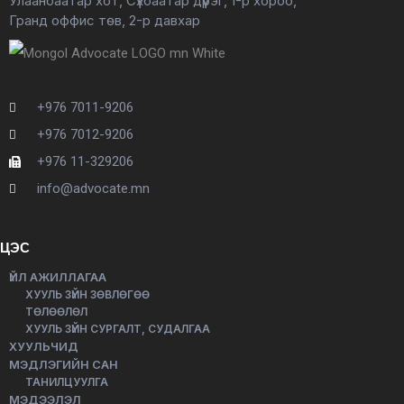
Улаанбаатар хот, Сүхбаатар дүүрэг, 1-р хороо,
Гранд оффис төв, 2-р давхар
+976 7011-9206
+976 7012-9206
+976 11-329206
info@advocate.mn
ЦЭС
ҮЙЛ АЖИЛЛАГАА
ХУУЛЬ ЗҮЙН ЗӨВЛӨГӨӨ
ТӨЛӨӨЛӨЛ
ХУУЛЬ ЗҮЙН СУРГАЛТ, СУДАЛГАА
ХУУЛЬЧИД
МЭДЛЭГИЙН САН
ТАНИЛЦУУЛГА
МЭДЭЭЛЭЛ