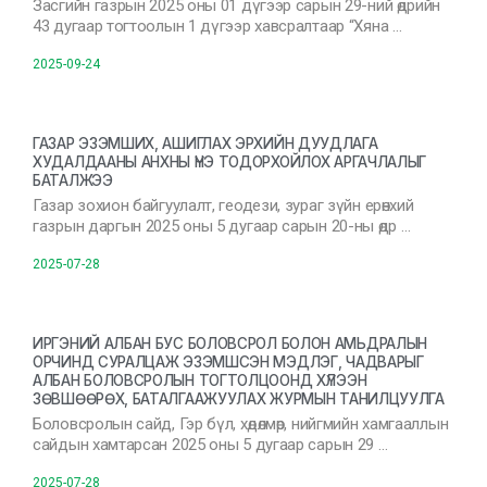
Засгийн газрын 2025 оны 01 дүгээр сарын 29-ний өдрийн
43 дугаар тогтоолын 1 дүгээр хавсралтаар “Хяна …
2025-09-24
ГАЗАР ЭЗЭМШИХ, АШИГЛАХ ЭРХИЙН ДУУДЛАГА
ХУДАЛДААНЫ АНХНЫ ҮНЭ ТОДОРХОЙЛОХ АРГАЧЛАЛЫГ
БАТАЛЖЭЭ
Газар зохион байгуулалт, геодези, зураг зүйн ерөнхий
газрын даргын 2025 оны 5 дугаар сарын 20-ны өдр …
2025-07-28
ИРГЭНИЙ АЛБАН БУС БОЛОВСРОЛ БОЛОН АМЬДРАЛЫН
ОРЧИНД СУРАЛЦАЖ ЭЗЭМШСЭН МЭДЛЭГ, ЧАДВАРЫГ
АЛБАН БОЛОВСРОЛЫН ТОГТОЛЦООНД ХҮЛЭЭН
ЗӨВШӨӨРӨХ, БАТАЛГААЖУУЛАХ ЖУРМЫН ТАНИЛЦУУЛГА
Боловсролын сайд, Гэр бүл, хөдөлмөр, нийгмийн хамгааллын
сайдын хамтарсан 2025 оны 5 дугаар сарын 29 …
2025-07-28