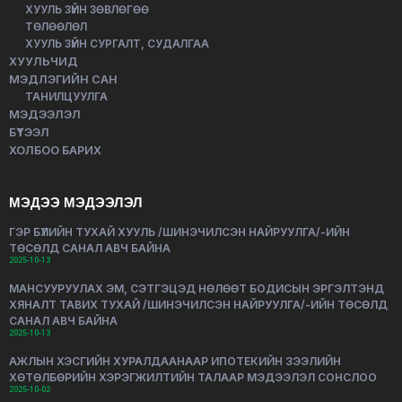
ХУУЛЬ ЗҮЙН ЗӨВЛӨГӨӨ
ТӨЛӨӨЛӨЛ
ХУУЛЬ ЗҮЙН СУРГАЛТ, СУДАЛГАА
ХУУЛЬЧИД
МЭДЛЭГИЙН САН
ТАНИЛЦУУЛГА
МЭДЭЭЛЭЛ
БҮТЭЭЛ
ХОЛБОО БАРИХ
МЭДЭЭ МЭДЭЭЛЭЛ
ГЭР БҮЛИЙН ТУХАЙ ХУУЛЬ /ШИНЭЧИЛСЭН НАЙРУУЛГА/-ИЙН
ТӨСӨЛД САНАЛ АВЧ БАЙНА
2025-10-13
МАНСУУРУУЛАХ ЭМ, СЭТГЭЦЭД НӨЛӨӨТ БОДИСЫН ЭРГЭЛТЭНД
ХЯНАЛТ ТАВИХ ТУХАЙ /ШИНЭЧИЛСЭН НАЙРУУЛГА/-ИЙН ТӨСӨЛД
САНАЛ АВЧ БАЙНА
2025-10-13
АЖЛЫН ХЭСГИЙН ХУРАЛДААНААР ИПОТЕКИЙН ЗЭЭЛИЙН
ХӨТӨЛБӨРИЙН ХЭРЭГЖИЛТИЙН ТАЛААР МЭДЭЭЛЭЛ СОНСЛОО
2025-10-02