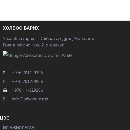
ХОЛБОО БАРИХ
Улаанбаатар хот, Сүхбаатар дүүрэг, 1-р хороо,
Гранд оффис төв, 2-р давхар
+976 7011-9206
+976 7012-9206
+976 11-329206
info@advocate.mn
ЦЭС
ҮЙЛ АЖИЛЛАГАА