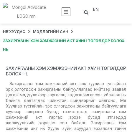
EN
НҮҮР ХУУДАС
МЭДЛЭГИЙН САН
ЗАХИРГААНЫ ХЭМ ХЭМЖЭЭНИЙ АКТ ХҮЧИН ТӨГӨЛДӨР БОЛОХ
НЬ
ЗАХИРГААНЫ ХЭМ ХЭМЖЭЭНИЙ АКТ ХҮЧИН ТӨГӨЛДӨР
БОЛОХ НЬ
Захиргааны хэм хэмжээний акт гэж хуулиар тусгайлан
эрх олгогдсон захиргааны байгууллагаас нийтээр заавал
дагаж мөрдүүлэхээр гаргасан, гадагш чиглэсэн, үйлчлэл нь
байнга давтагдах шинжтэй шийдвэрийг ойлгоно. Мөн
Хуулиар тусгайлан эрх олгогдсон захиргааны байгууллага
хуулиар зөвшөөрснөөс бусад тохиолдолд захиргааны хэм
хэмжээний акт гаргах эрхээ бусад этгээдэд
шилжүүлэхийг хоригло сон байдаг. Захиргааны хэм
хэмжээний акт нь Хууль зүйн асуудал эрхэлсэн төрийн