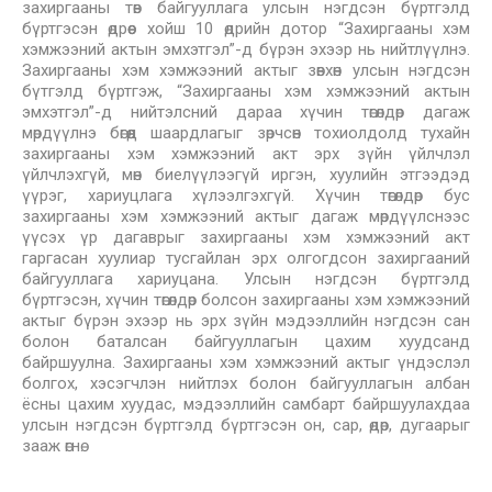
захиргааны төв байгууллага улсын нэгдсэн бүртгэлд
бүртгэсэн өдрөөс хойш 10 өдрийн дотор “Захиргааны хэм
хэмжээний актын эмхэтгэл”-д бүрэн эхээр нь нийтлүүлнэ.
Захиргааны хэм хэмжээний актыг зөвхөн улсын нэгдсэн
бүтгэлд бүртгэж, “Захиргааны хэм хэмжээний актын
эмхэтгэл”-д нийтэлсний дараа хүчин төгөлдөр дагаж
мөрдүүлнэ бөгөөд шаардлагыг зөрчсөн тохиолдолд тухайн
захиргааны хэм хэмжээний акт эрх зүйн үйлчлэл
үйлчлэхгүй, мөн биелүүлээгүй иргэн, хуулийн этгээдэд
үүрэг, хариуцлага хүлээлгэхгүй. Хүчин төгөлдөр бус
захиргааны хэм хэмжээний актыг дагаж мөрдүүлснээс
үүсэх үр дагаврыг захиргааны хэм хэмжээний акт
гаргасан хуулиар тусгайлан эрх олгогдсон захиргааний
байгууллага хариуцана. Улсын нэгдсэн бүртгэлд
бүртгэсэн, хүчин төгөлдөр болсон захиргааны хэм хэмжээний
актыг бүрэн эхээр нь эрх зүйн мэдээллийн нэгдсэн сан
болон баталсан байгууллагын цахим хуудсанд
байршуулна. Захиргааны хэм хэмжээний актыг үндэслэл
болгох, хэсэгчлэн нийтлэх болон байгууллагын албан
ёсны цахим хуудас, мэдээллийн самбарт байршуулахдаа
улсын нэгдсэн бүртгэлд бүртгэсэн он, сар, өдөр, дугаарыг
зааж өгнө.