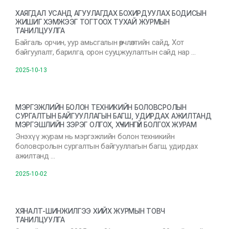
ХАЯГДАЛ УСАНД АГУУЛАГДАХ БОХИРДУУЛАХ БОДИСЫН
ЖИШИГ ХЭМЖЭЭГ ТОГТООХ ТУХАЙ ЖУРМЫН
ТАНИЛЦУУЛГА
Байгаль орчин, уур амьсгалын өөрчлөлтийн сайд, Хот
байгуулалт, барилга, орон сууцжуулалтын сайд нар …
2025-10-13
МЭРГЭЖЛИЙН БОЛОН ТЕХНИКИЙН БОЛОВСРОЛЫН
СУРГАЛТЫН БАЙГУУЛЛАГЫН БАГШ, УДИРДАХ АЖИЛТАНД
МЭРГЭШЛИЙН ЗЭРЭГ ОЛГОХ, ХҮЧИНГҮЙ БОЛГОХ ЖУРАМ
Энэхүү журам нь мэргэжлийн болон техникийн
боловсролын сургалтын байгууллагын багш, удирдах
ажилтанд …
2025-10-02
ХЯНАЛТ-ШИНЖИЛГЭЭ ХИЙХ ЖУРМЫН ТОВЧ
ТАНИЛЦУУЛГА