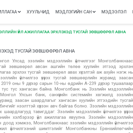
ИЛЛАГАА
ХУУЛЬЧИД
МЭДЛЭГИЙН САН
МЭДЭЭЛЭЛ
ЛЛИЙН ҮЙЛ АЖИЛЛАГАА ЭРХЛЭХЭД ТУСГАЙ ЗӨВШӨӨРӨЛ АВНА
ЛЭХЭД ТУСГАЙ ЗӨВШӨӨРӨЛ АВНА
нгол Улсад зээлийн мэдээллийн үйлчилгээг Монголбанкнаас
сгай зөвшөөрөл авсан ашгийн төлөө хуулийн этгээд эрхлэн
лагаа эрхлэх тусгай зөвшөөрөл авах хүсэлтэй аж ахуйн нэгж нь
эллийн үйлчилгээ үзүүлэх тусгай зөвшөөрлийн журамд заасан
019 оны 9 дүгээр сарын 10-ны өдрийн А-239 дүгээр тушаалаар
 тус тус хангасан байна. Монголбанк нь Зээлийн мэдээллийн
 Монгол Улсын банк, санхүүгийн системийн хөгжилд зээлийн
 журамд заасан шаардлагыг хангасан хуулийн этгээдийн тусгай
бичгийг нээлттэй хүлээн авч байгаа болно. Зээлийн мэдээллийн
ах шаардлагууд тавигддаг: Зээлийн мэдээллийн үйлчилгээ үзүүлэх
анийн хэлбэрээр үйл ажиллагаа явуулна. Зээлийн мэдээллийн
нгийн доод хэмжээ, Монголбанкнаас зээлийн мэдээллийн үйлчилгээ
ажил үйлчилгээний шимтгэлийг Монголбанкны Ерөнхийлөгчийн