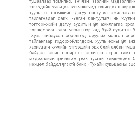
тушаалаар томилно. Түүнчлэн, зээлийн мэдээллийн 
этгээдийн хувьцаа эзэмшигчид тавигдах шаардлаг
хууль тогтоомжийн дагуу санхүү, үйл ажиллагаа
тайлагнадаг байх; -Үүсгэн байгуулагч нь хуул
тогтоомжийн дагуу аудитын үйл ажиллагаа эрхлэ
зөвшөөрсөн олон улсын нэр хүнд бүхий аудитын б
-Хувь нийлүүлсэн хөрөнгөд оруулах мөнгөн хөрөн
тайлангаар тодорхойлогдсон, хууль ёсны үйл аж
хариуцагч хуулийн этгээдийн эрх бүхий албан туша
байдал, ашиг сонирхол, авлигын эсрэг гэмт хэ
мэдээллийн үйлчилгээ үзүүлэх тусгай зөвшөөрөл 
нөхцөл байдал үүсгэхгүй байх; -Тухайн хувьцааны э