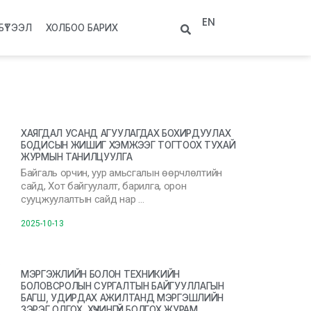
EN
БҮТЭЭЛ
ХОЛБОО БАРИХ
ХАЯГДАЛ УСАНД АГУУЛАГДАХ БОХИРДУУЛАХ
БОДИСЫН ЖИШИГ ХЭМЖЭЭГ ТОГТООХ ТУХАЙ
ЖУРМЫН ТАНИЛЦУУЛГА
Байгаль орчин, уур амьсгалын өөрчлөлтийн
сайд, Хот байгуулалт, барилга, орон
сууцжуулалтын сайд нар …
2025-10-13
МЭРГЭЖЛИЙН БОЛОН ТЕХНИКИЙН
БОЛОВСРОЛЫН СУРГАЛТЫН БАЙГУУЛЛАГЫН
БАГШ, УДИРДАХ АЖИЛТАНД МЭРГЭШЛИЙН
ЗЭРЭГ ОЛГОХ, ХҮЧИНГҮЙ БОЛГОХ ЖУРАМ