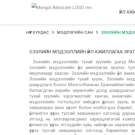
ҮЙЛ АЖ
НҮҮР ХУУДАС
МЭДЛЭГИЙН САН
ЗЭЭЛИЙН МЭДЭЭ
ЗЭЭЛИЙН МЭДЭЭЛЛИЙН ҮЙЛ АЖИЛЛАГАА ЭРХ
Зээлийн мэдээллийн тухай хуулийн дагуу Мо
зээлийн мэдээллийн үйл ажиллагаа эрхлэх ту
явуулахаар заасан. Зээлийн мэдээллийн үйл ажил
Зээлийн мэдээллийн тухай хууль, Зээлийн мэдэ
шаардлага болон Монголбанкны Ерөнхийлөгчийн 2
батлагдсан өөрийн хөрөнгийн доод шаардлагыг
тухай хуулийн хэрэгжилтийг хангах, өнөөгийн
мэдээллийн тогтолцоог нийцүүлэх үүднээс хууль,
зөвшөөрөл авах хүсэлт болон холбогдох баримт, 
үйлчилгээ үзүүлэх тусгай зөвшөөрөл олгоход дара
этгээд нь хязгаарлагдмал хариуцлагатай комп
үйлчилгээ үзүүлэх этгээдийн хувь нийлүүлсэн хөрө
үзүүлэх тусгай зөвшөөрөл олгоход баримтлах 