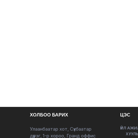
ХОЛБОО БАРИХ
ЦЭС
ҮЙЛ АЖИ
Улаанбаатар хот, Сүхбаатар
ХУУЛЬ
дүүрэг, 1-р хороо, Гранд оффис