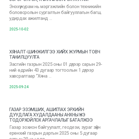
Энэхүү журам нь мэргэжлийн болон техникийн
боловсролын сургалтын байгууллагын багш,
удирдах ажилтанд …
2025-10-02
ХЯНАЛТ-ШИНЖИЛГЭЭ ХИЙХ ЖУРМЫН ТОВЧ
ТАНИЛЦУУЛГА
Засгийн газрын 2025 оны 01 дүгээр сарын 29-
ний өдрийн 43 дугаар тогтоолын 1 дүгээр
хавсралтаар “Хяна …
2025-09-24
ГАЗАР ЭЗЭМШИХ, АШИГЛАХ ЭРХИЙН
ДУУДЛАГА ХУДАЛДААНЫ АНХНЫ ҮНЭ
ТОДОРХОЙЛОХ АРГАЧЛАЛЫГ БАТАЛЖЭЭ
Газар зохион байгуулалт, геодези, зураг зүйн
ерөнхий газрын даргын 2025 оны 5 дугаар