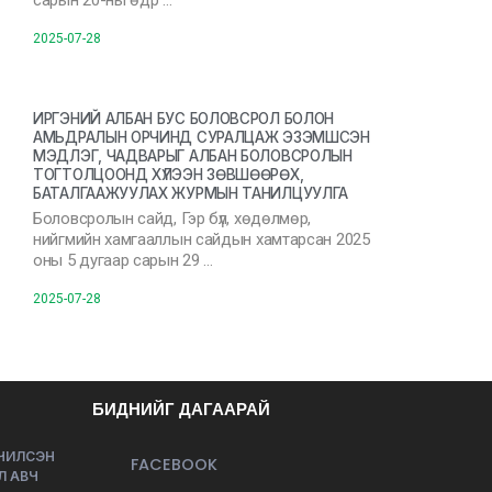
сарын 20-ны өдр …
2025-07-28
ИРГЭНИЙ АЛБАН БУС БОЛОВСРОЛ БОЛОН
АМЬДРАЛЫН ОРЧИНД СУРАЛЦАЖ ЭЗЭМШСЭН
МЭДЛЭГ, ЧАДВАРЫГ АЛБАН БОЛОВСРОЛЫН
ТОГТОЛЦООНД ХҮЛЭЭН ЗӨВШӨӨРӨХ,
БАТАЛГААЖУУЛАХ ЖУРМЫН ТАНИЛЦУУЛГА
Боловсролын сайд, Гэр бүл, хөдөлмөр,
нийгмийн хамгааллын сайдын хамтарсан 2025
оны 5 дугаар сарын 29 …
2025-07-28
БИДНИЙГ ДАГААРАЙ
ЭЧИЛСЭН
FACEBOOK
Л АВЧ