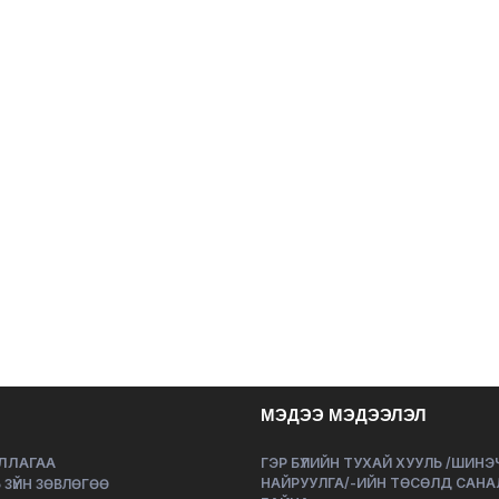
МЭДЭЭ МЭДЭЭЛЭЛ
ЛЛАГАА
ГЭР БҮЛИЙН ТУХАЙ ХУУЛЬ /ШИН
НАЙРУУЛГА/-ИЙН ТӨСӨЛД САНА
 ЗҮЙН ЗӨВЛӨГӨӨ