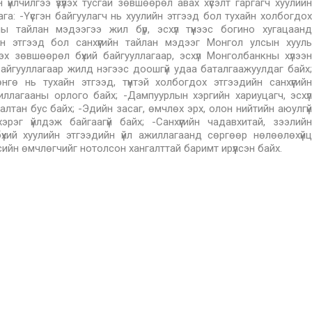
үйлчилгээ үзүүлэх тусгай зөвшөөрөл авах хүсэлт гаргагч хуулийн
а: -Үүсгэн байгуулагч нь хуулийн этгээд бол тухайн холбогдох
ны тайлан мэдээгээ жил бүр, эсхүл түүнээс богино хугацаанд
ийн этгээд бол санхүүгийн тайлан мэдээг Монгол улсын хууль
х зөвшөөрөл бүхий байгууллагаар, эсхүл Монголбанкны хүлээн
айгууллагаар жилд нэгээс доошгүй удаа баталгаажуулдаг байх;
гө нь тухайн этгээд, түүнтэй холбогдох этгээдийн санхүүгийн
иллагааны орлого байх; -Дампуурлын хэргийн хариуцагч, эсхүл
алтан бус байх; -Эдийн засаг, өмчлөх эрх, олон нийтийн аюулгүй
рэг үйлдэж байгаагүй байх; -Санхүүгийн чадавхитай, зээлийн
бүхий хуулийн этгээдийн үйл ажиллагаанд сөргөөр нөлөөлөхүйц
цсийн өмчлөгчийг нотолсон хангалттай баримт ирүүлсэн байх.