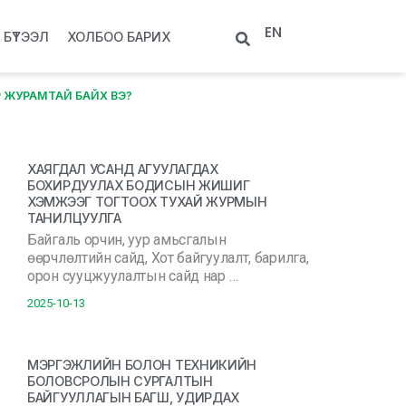
EN
БҮТЭЭЛ
ХОЛБОО БАРИХ
 ЖУРАМТАЙ БАЙХ ВЭ?
ХАЯГДАЛ УСАНД АГУУЛАГДАХ
БОХИРДУУЛАХ БОДИСЫН ЖИШИГ
ХЭМЖЭЭГ ТОГТООХ ТУХАЙ ЖУРМЫН
ТАНИЛЦУУЛГА
Байгаль орчин, уур амьсгалын
өөрчлөлтийн сайд, Хот байгуулалт, барилга,
орон сууцжуулалтын сайд нар …
2025-10-13
МЭРГЭЖЛИЙН БОЛОН ТЕХНИКИЙН
БОЛОВСРОЛЫН СУРГАЛТЫН
БАЙГУУЛЛАГЫН БАГШ, УДИРДАХ