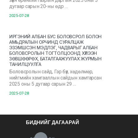
зүйн ерөнхий газрын даргын 2025 оны 5
дугаар сарын 20-ны өдр …
2025-07-28
ИРГЭНИЙ АЛБАН БУС БОЛОВСРОЛ БОЛОН
АМЬДРАЛЫН ОРЧИНД СУРАЛЦАЖ
ЭЗЭМШСЭН МЭДЛЭГ, ЧАДВАРЫГ АЛБАН
БОЛОВСРОЛЫН ТОГТОЛЦООНД ХҮЛЭЭН
ЗӨВШӨӨРӨХ, БАТАЛГААЖУУЛАХ ЖУРМЫН
ТАНИЛЦУУЛГА
Боловсролын сайд, Гэр бүл, хөдөлмөр,
нийгмийн хамгааллын сайдын хамтарсан
2025 оны 5 дугаар сарын 29 …
2025-07-28
БИДНИЙГ ДАГААРАЙ