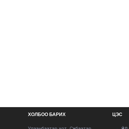
ХОЛБОО БАРИХ
ЦЭС
Улаанбаатар хот, Сүхбаатар
ҮЙЛ