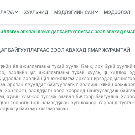
ЛЛАГАА
ХУУЛЬЧИД
МЭДЛЭГИЙН САН
МЭДЭЭЛЭЛ
ЖИЛЛАГАА ЭРХЛЭН ЯВУУЛДАГ БАЙГУУЛЛАГААС ЗЭЭЛ АВАХАД ЯМАР
ДАГ БАЙГУУЛЛАГААС ЗЭЭЛ АВАХАД ЯМАР ЖУРАМТАЙ
гийн үйл ажиллагааны тухай хууль, Банк, эрх бүхий хуулийн
о, зээлийн үйл ажиллагааны тухай хууль, үл хөдлөх эд
 үндэслэн зээлийн үйл ажиллагаа эрхлэн иргэдэд үйлчилгээ
агаа эрхлэн явуулдаг байгууллагыг зээлийн хүүгийн хэмжээг
а. Зээлдэгч, зээлдүүлэгч хоёр хооронд байгуулагдаж байгаа
а, хүүгийн хэмжээ тусгаж заавал бичгээр байгуулна. Хэрэв
лэн төлөөгүй бол нэмэгдүүлсэн хүү төлөхөөр гэрээнд тусгаж
тэрүүлэхгүй байхаар хязгаарласан.