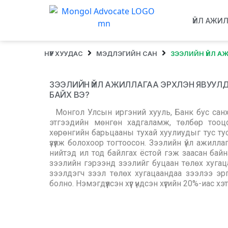
ҮЙЛ АЖИ
НҮҮР ХУУДАС
МЭДЛЭГИЙН САН
ЗЭЭЛИЙН ҮЙЛ А
ЗЭЭЛИЙН ҮЙЛ АЖИЛЛАГАА ЭРХЛЭН ЯВУУЛ
БАЙХ ВЭ?
Монгол Улсын иргэний хууль, Банк бус санхүү
этгээдийн мөнгөн хадгаламж, төлбөр тооцо
хөрөнгийн барьцааны тухай хуулиудыг тус тус
үзүүлж болохоор тогтоосон. Зээлийн үйл ажилл
нийтэд ил тод байлгах ёстой гэж заасан байн
зээлийн гэрээнд зээлийг буцаан төлөх хугаца
зээлдэгч зээл төлөх хугацаандаа зээлээ эргүү
болно. Нэмэгдүүлсэн хүүг үндсэн хүүгийн 20%-иас хэ