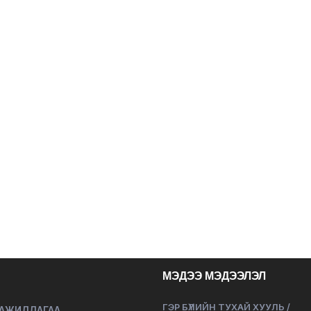
МЭДЭЭ МЭДЭЭЛЭЛ
ГЭР БҮЛИЙН ТУХАЙ ХУУЛЬ /
 АЖИЛЛАГАА