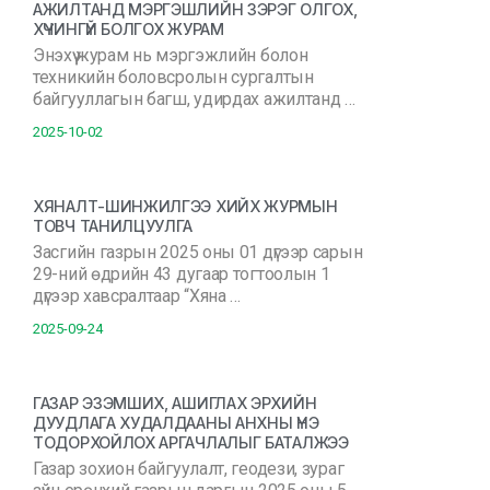
АЖИЛТАНД МЭРГЭШЛИЙН ЗЭРЭГ ОЛГОХ,
ХҮЧИНГҮЙ БОЛГОХ ЖУРАМ
Энэхүү журам нь мэргэжлийн болон
техникийн боловсролын сургалтын
байгууллагын багш, удирдах ажилтанд …
2025-10-02
ХЯНАЛТ-ШИНЖИЛГЭЭ ХИЙХ ЖУРМЫН
ТОВЧ ТАНИЛЦУУЛГА
Засгийн газрын 2025 оны 01 дүгээр сарын
29-ний өдрийн 43 дугаар тогтоолын 1
дүгээр хавсралтаар “Хяна …
2025-09-24
ГАЗАР ЭЗЭМШИХ, АШИГЛАХ ЭРХИЙН
ДУУДЛАГА ХУДАЛДААНЫ АНХНЫ ҮНЭ
ТОДОРХОЙЛОХ АРГАЧЛАЛЫГ БАТАЛЖЭЭ
Газар зохион байгуулалт, геодези, зураг