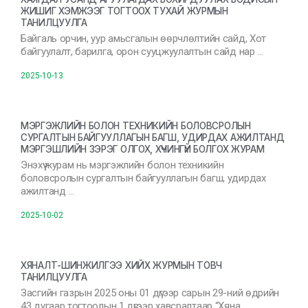
ЖИШИГ ХЭМЖЭЭГ ТОГТООХ ТУХАЙ ЖУРМЫН
ТАНИЛЦУУЛГА
Байгаль орчин, уур амьсгалын өөрчлөлтийн сайд, Хот
байгуулалт, барилга, орон сууцжуулалтын сайд нар …
2025-10-13
МЭРГЭЖЛИЙН БОЛОН ТЕХНИКИЙН БОЛОВСРОЛЫН
СУРГАЛТЫН БАЙГУУЛЛАГЫН БАГШ, УДИРДАХ АЖИЛТАНД
МЭРГЭШЛИЙН ЗЭРЭГ ОЛГОХ, ХҮЧИНГҮЙ БОЛГОХ ЖУРАМ
Энэхүү журам нь мэргэжлийн болон техникийн
боловсролын сургалтын байгууллагын багш, удирдах
ажилтанд …
2025-10-02
ХЯНАЛТ-ШИНЖИЛГЭЭ ХИЙХ ЖУРМЫН ТОВЧ
ТАНИЛЦУУЛГА
Засгийн газрын 2025 оны 01 дүгээр сарын 29-ний өдрийн
43 дугаар тогтоолын 1 дүгээр хавсралтаар “Хяна …