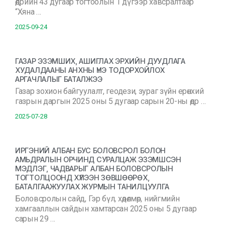
өдрийн 43 дугаар тогтоолын 1 дүгээр хавсралтаар
“Хяна …
2025-09-24
ГАЗАР ЭЗЭМШИХ, АШИГЛАХ ЭРХИЙН ДУУДЛАГА
ХУДАЛДААНЫ АНХНЫ ҮНЭ ТОДОРХОЙЛОХ
АРГАЧЛАЛЫГ БАТАЛЖЭЭ
Газар зохион байгуулалт, геодези, зураг зүйн ерөнхий
газрын даргын 2025 оны 5 дугаар сарын 20-ны өдр …
2025-07-28
ИРГЭНИЙ АЛБАН БУС БОЛОВСРОЛ БОЛОН
АМЬДРАЛЫН ОРЧИНД СУРАЛЦАЖ ЭЗЭМШСЭН
МЭДЛЭГ, ЧАДВАРЫГ АЛБАН БОЛОВСРОЛЫН
ТОГТОЛЦООНД ХҮЛЭЭН ЗӨВШӨӨРӨХ,
БАТАЛГААЖУУЛАХ ЖУРМЫН ТАНИЛЦУУЛГА
Боловсролын сайд, Гэр бүл, хөдөлмөр, нийгмийн
хамгааллын сайдын хамтарсан 2025 оны 5 дугаар
сарын 29 …