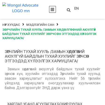
EN
НҮҮР ХУУДАС
МЭДЛЭГИЙН САН
ЗӨРЧЛИЙН ТУХАЙ ХУУЛЬ /ЗАМЫН ХӨДӨЛГӨӨНИЙ АЮУЛГҮЙ
БАЙДЛЫН ТУХАЙ ХУУЛИЙГ ЗӨРЧСӨН ЭТГЭЭДЭД ХҮЛЭЭЛГЭХ
ХАРИУЦЛАГА/
ЗӨРЧЛИЙН ТУХАЙ ХУУЛЬ /ЗАМЫН ХӨДӨЛГӨӨНИЙ
АЮУЛГҮЙ БАЙДЛЫН ТУХАЙ ХУУЛИЙГ ЗӨРЧСӨН
ЭТГЭЭДЭД ХҮЛЭЭЛГЭХ ХАРИУЦЛАГА/
Замын хөдөлгөөний аюулгүй байдлын тухай хуулийг
зөрчсөн хүн, хуулийн этгээдэд Зөрчлийн тухай хуульд
заасан хариуцлагыг хүлээлгэнэ. Нийт 56 төрлийн
үйлдэлд хариуцлага оногдуулахаар хуульчилсан
байна. Дэлгэрэнгүйг ЭНД дарж үзнэ үү.
ХАЯГДАЛ УСАНД АГУУЛАГДАХ БОХИРДУУЛАХ