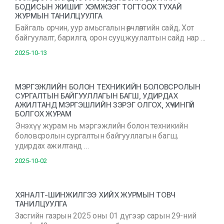
БОДИСЫН ЖИШИГ ХЭМЖЭЭГ ТОГТООХ ТУХАЙ
ЖУРМЫН ТАНИЛЦУУЛГА
Байгаль орчин, уур амьсгалын өөрчлөлтийн сайд, Хот
байгуулалт, барилга, орон сууцжуулалтын сайд нар …
2025-10-13
МЭРГЭЖЛИЙН БОЛОН ТЕХНИКИЙН БОЛОВСРОЛЫН
СУРГАЛТЫН БАЙГУУЛЛАГЫН БАГШ, УДИРДАХ
АЖИЛТАНД МЭРГЭШЛИЙН ЗЭРЭГ ОЛГОХ, ХҮЧИНГҮЙ
БОЛГОХ ЖУРАМ
Энэхүү журам нь мэргэжлийн болон техникийн
боловсролын сургалтын байгууллагын багш,
удирдах ажилтанд …
2025-10-02
ХЯНАЛТ-ШИНЖИЛГЭЭ ХИЙХ ЖУРМЫН ТОВЧ
ТАНИЛЦУУЛГА
Засгийн газрын 2025 оны 01 дүгээр сарын 29-ний