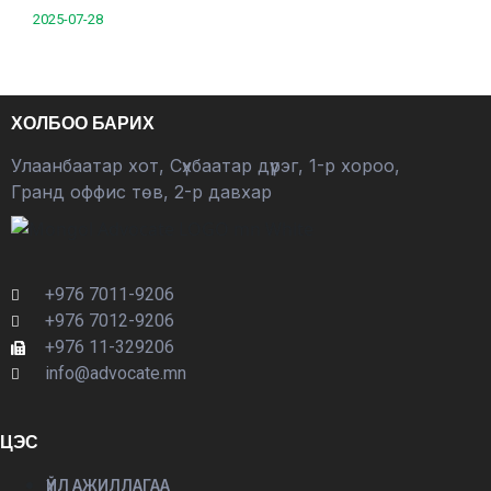
2025-07-28
ХОЛБОО БАРИХ
Улаанбаатар хот, Сүхбаатар дүүрэг, 1-р хороо,
Гранд оффис төв, 2-р давхар
+976 7011-9206
+976 7012-9206
+976 11-329206
info@advocate.mn
ЦЭС
ҮЙЛ АЖИЛЛАГАА