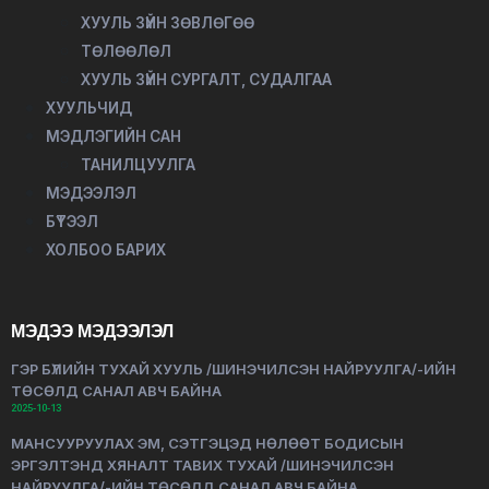
ХУУЛЬ ЗҮЙН ЗӨВЛӨГӨӨ
ТӨЛӨӨЛӨЛ
ХУУЛЬ ЗҮЙН СУРГАЛТ, СУДАЛГАА
ХУУЛЬЧИД
МЭДЛЭГИЙН САН
ТАНИЛЦУУЛГА
МЭДЭЭЛЭЛ
БҮТЭЭЛ
ХОЛБОО БАРИХ
МЭДЭЭ МЭДЭЭЛЭЛ
ГЭР БҮЛИЙН ТУХАЙ ХУУЛЬ /ШИНЭЧИЛСЭН НАЙРУУЛГА/-ИЙН
ТӨСӨЛД САНАЛ АВЧ БАЙНА
2025-10-13
МАНСУУРУУЛАХ ЭМ, СЭТГЭЦЭД НӨЛӨӨТ БОДИСЫН
ЭРГЭЛТЭНД ХЯНАЛТ ТАВИХ ТУХАЙ /ШИНЭЧИЛСЭН
НАЙРУУЛГА/-ИЙН ТӨСӨЛД САНАЛ АВЧ БАЙНА