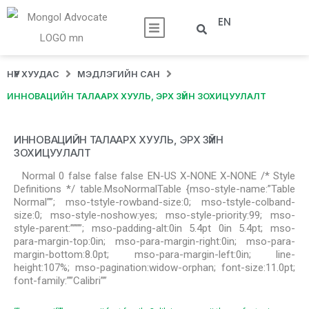
EN
НҮҮР ХУУДАС
МЭДЛЭГИЙН САН
ИННОВАЦИЙН ТАЛААРХ ХУУЛЬ, ЭРХ ЗҮЙН ЗОХИЦУУЛАЛТ
ИННОВАЦИЙН ТАЛААРХ ХУУЛЬ, ЭРХ ЗҮЙН
ЗОХИЦУУЛАЛТ
Normal 0 false false false EN-US X-NONE X-NONE /* Style
Definitions */ table.MsoNormalTable {mso-style-name:”Table
Normal””; mso-tstyle-rowband-size:0; mso-tstyle-colband-
size:0; mso-style-noshow:yes; mso-style-priority:99; mso-
style-parent:””””; mso-padding-alt:0in 5.4pt 0in 5.4pt; mso-
para-margin-top:0in; mso-para-margin-right:0in; mso-para-
margin-bottom:8.0pt; mso-para-margin-left:0in; line-
height:107%; mso-pagination:widow-orphan; font-size:11.0pt;
font-family:””Calibri””