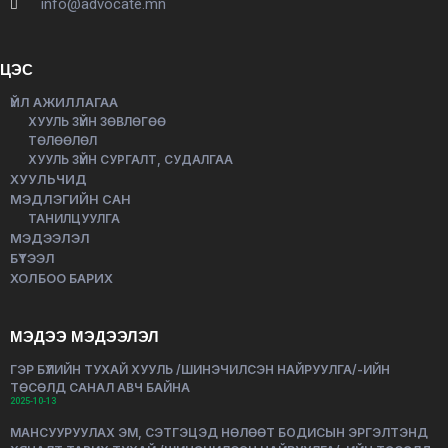
info@advocate.mn
ЦЭС
ҮЙЛ АЖИЛЛАГАА
ХУУЛЬ ЗҮЙН ЗӨВЛӨГӨӨ
ТӨЛӨӨЛӨЛ
ХУУЛЬ ЗҮЙН СУРГАЛТ, СУДАЛГАА
ХУУЛЬЧИД
МЭДЛЭГИЙН САН
ТАНИЛЦУУЛГА
МЭДЭЭЛЭЛ
БҮТЭЭЛ
ХОЛБОО БАРИХ
МЭДЭЭ МЭДЭЭЛЭЛ
ГЭР БҮЛИЙН ТУХАЙ ХУУЛЬ /ШИНЭЧИЛСЭН НАЙРУУЛГА/-ИЙН
ТӨСӨЛД САНАЛ АВЧ БАЙНА
2025-10-13
МАНСУУРУУЛАХ ЭМ, СЭТГЭЦЭД НӨЛӨӨТ БОДИСЫН ЭРГЭЛТЭНД