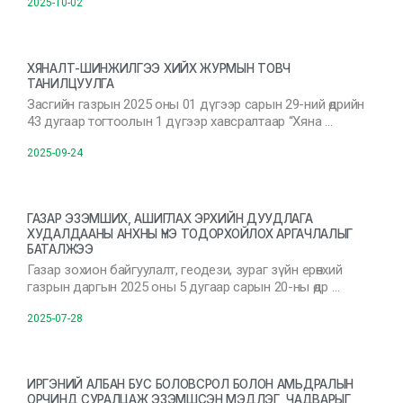
2025-10-02
ХЯНАЛТ-ШИНЖИЛГЭЭ ХИЙХ ЖУРМЫН ТОВЧ
ТАНИЛЦУУЛГА
Засгийн газрын 2025 оны 01 дүгээр сарын 29-ний өдрийн
43 дугаар тогтоолын 1 дүгээр хавсралтаар “Хяна …
2025-09-24
ГАЗАР ЭЗЭМШИХ, АШИГЛАХ ЭРХИЙН ДУУДЛАГА
ХУДАЛДААНЫ АНХНЫ ҮНЭ ТОДОРХОЙЛОХ АРГАЧЛАЛЫГ
БАТАЛЖЭЭ
Газар зохион байгуулалт, геодези, зураг зүйн ерөнхий
газрын даргын 2025 оны 5 дугаар сарын 20-ны өдр …
2025-07-28
ИРГЭНИЙ АЛБАН БУС БОЛОВСРОЛ БОЛОН АМЬДРАЛЫН
ОРЧИНД СУРАЛЦАЖ ЭЗЭМШСЭН МЭДЛЭГ, ЧАДВАРЫГ