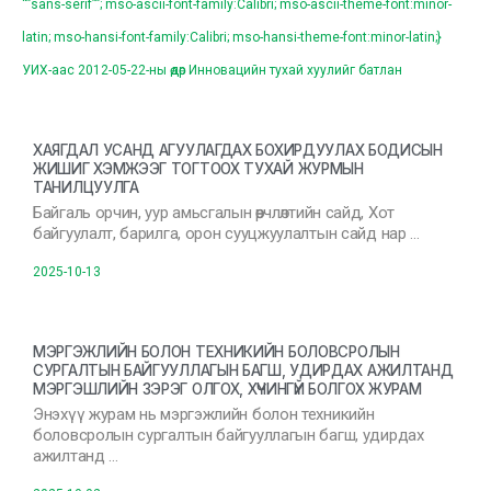
“”sans-serif””; mso-ascii-font-family:Calibri; mso-ascii-theme-font:minor-
latin; mso-hansi-font-family:Calibri; mso-hansi-theme-font:minor-latin;}
УИХ-аас 2012-05-22-ны өдөр Инновацийн тухай хуулийг батлан
ХАЯГДАЛ УСАНД АГУУЛАГДАХ БОХИРДУУЛАХ БОДИСЫН
ЖИШИГ ХЭМЖЭЭГ ТОГТООХ ТУХАЙ ЖУРМЫН
ТАНИЛЦУУЛГА
Байгаль орчин, уур амьсгалын өөрчлөлтийн сайд, Хот
байгуулалт, барилга, орон сууцжуулалтын сайд нар …
2025-10-13
МЭРГЭЖЛИЙН БОЛОН ТЕХНИКИЙН БОЛОВСРОЛЫН
СУРГАЛТЫН БАЙГУУЛЛАГЫН БАГШ, УДИРДАХ АЖИЛТАНД
МЭРГЭШЛИЙН ЗЭРЭГ ОЛГОХ, ХҮЧИНГҮЙ БОЛГОХ ЖУРАМ
Энэхүү журам нь мэргэжлийн болон техникийн
боловсролын сургалтын байгууллагын багш, удирдах
ажилтанд …