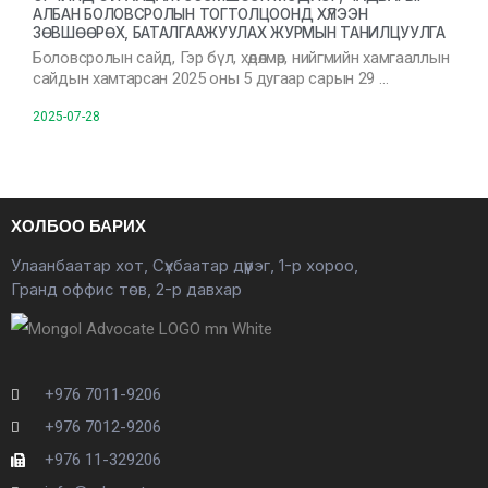
АЛБАН БОЛОВСРОЛЫН ТОГТОЛЦООНД ХҮЛЭЭН
ЗӨВШӨӨРӨХ, БАТАЛГААЖУУЛАХ ЖУРМЫН ТАНИЛЦУУЛГА
Боловсролын сайд, Гэр бүл, хөдөлмөр, нийгмийн хамгааллын
сайдын хамтарсан 2025 оны 5 дугаар сарын 29 …
2025-07-28
ХОЛБОО БАРИХ
Улаанбаатар хот, Сүхбаатар дүүрэг, 1-р хороо,
Гранд оффис төв, 2-р давхар
+976 7011-9206
+976 7012-9206
+976 11-329206