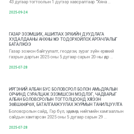
43 дугаар тогтоолын 1 дүгээр хавсралтаар “Хяна …
2025-09-24
ГАЗАР ЭЗЭМШИХ, АШИГЛАХ ЭРХИЙН ДУУДЛАГА
ХУДАЛДААНЫ АНХНЫ ҮНЭ ТОДОРХОЙЛОХ АРГАЧЛАЛЫГ
БАТАЛЖЭЭ
Газар зохион байгуулалт, геодези, зураг зүйн ерөнхий
газрын даргын 2025 оны 5 дугаар сарын 20-ны өдр …
2025-07-28
ИРГЭНИЙ АЛБАН БУС БОЛОВСРОЛ БОЛОН АМЬДРАЛЫН
ОРЧИНД СУРАЛЦАЖ ЭЗЭМШСЭН МЭДЛЭГ, ЧАДВАРЫГ
АЛБАН БОЛОВСРОЛЫН ТОГТОЛЦООНД ХҮЛЭЭН
ЗӨВШӨӨРӨХ, БАТАЛГААЖУУЛАХ ЖУРМЫН ТАНИЛЦУУЛГА
Боловсролын сайд, Гэр бүл, хөдөлмөр, нийгмийн хамгааллын
сайдын хамтарсан 2025 оны 5 дугаар сарын 29 …
2025-07-28