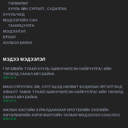
ТӨЛӨӨЛӨЛ
ХУУЛЬ ЗҮЙН СУРГАЛТ, СУДАЛГАА
ХУУЛЬЧИД
МЭДЛЭГИЙН САН
ТАНИЛЦУУЛГА
МЭДЭЭЛЭЛ
БҮТЭЭЛ
ХОЛБОО БАРИХ
МЭДЭЭ МЭДЭЭЛЭЛ
ГЭР БҮЛИЙН ТУХАЙ ХУУЛЬ /ШИНЭЧИЛСЭН НАЙРУУЛГА/-ИЙН
ТӨСӨЛД САНАЛ АВЧ БАЙНА
2025-10-13
МАНСУУРУУЛАХ ЭМ, СЭТГЭЦЭД НӨЛӨӨТ БОДИСЫН ЭРГЭЛТЭНД
ХЯНАЛТ ТАВИХ ТУХАЙ /ШИНЭЧИЛСЭН НАЙРУУЛГА/-ИЙН ТӨСӨЛД
САНАЛ АВЧ БАЙНА
2025-10-13
АЖЛЫН ХЭСГИЙН ХУРАЛДААНААР ИПОТЕКИЙН ЗЭЭЛИЙН
ХӨТӨЛБӨРИЙН ХЭРЭГЖИЛТИЙН ТАЛААР МЭДЭЭЛЭЛ СОНСЛОО
2025-10-02