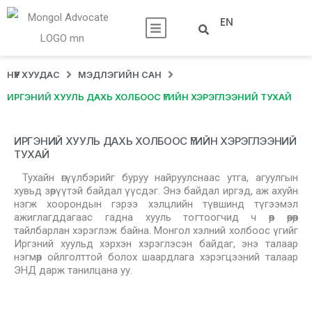
EN
НҮҮР ХУУДАС
МЭДЛЭГИЙН САН
ИРГЭНИЙ ХУУЛЬ ДАХЬ ХОЛБООС ҮГИЙН ХЭРЭГЛЭЭНИЙ ТУХАЙ
ИРГЭНИЙ ХУУЛЬ ДАХЬ ХОЛБООС ҮГИЙН ХЭРЭГЛЭЭНИЙ
ТУХАЙ
Тухайн өгүүлбэрийг буруу найруулснаас утга, агуулгын
хувьд зөрүүтэй байдал үүсдэг. Энэ байдал иргэд, аж ахуйн
нэгж хоорондын гэрээ хэлцлийн түвшинд түгээмэл
ажиглагддагаас гадна хууль тогтоогчид ч өөр өөрөөр
тайлбарлан хэрэглэж байна. Монгол хэлний холбоос үгийг
Иргэний хуульд хэрхэн хэрэглэсэн байдаг, энэ талаар
нэгмөр ойлголттой болох шаардлага хэрэгцээний талаар
ЭНД дарж танилцана уу.