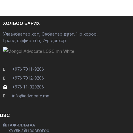
ХОЛБОО БАРИХ
Улаанбаатар хот, Сүхбаатар дүүрэг, 1-р хороо,
Гранд оффис төв, 2-р давхар
+976 7011-9206
+976 7012-9206
+976 11-329206
info@advocate.mn
ЦЭС
ҮЙЛ АЖИЛЛАГАА
ХУУЛЬ ЗҮЙН ЗӨВЛӨГӨӨ