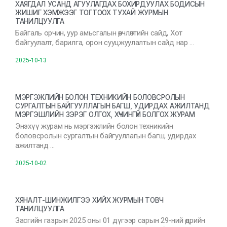
ХАЯГДАЛ УСАНД АГУУЛАГДАХ БОХИРДУУЛАХ БОДИСЫН
ЖИШИГ ХЭМЖЭЭГ ТОГТООХ ТУХАЙ ЖУРМЫН
ТАНИЛЦУУЛГА
Байгаль орчин, уур амьсгалын өөрчлөлтийн сайд, Хот
байгуулалт, барилга, орон сууцжуулалтын сайд нар …
2025-10-13
МЭРГЭЖЛИЙН БОЛОН ТЕХНИКИЙН БОЛОВСРОЛЫН
СУРГАЛТЫН БАЙГУУЛЛАГЫН БАГШ, УДИРДАХ АЖИЛТАНД
МЭРГЭШЛИЙН ЗЭРЭГ ОЛГОХ, ХҮЧИНГҮЙ БОЛГОХ ЖУРАМ
Энэхүү журам нь мэргэжлийн болон техникийн
боловсролын сургалтын байгууллагын багш, удирдах
ажилтанд …
2025-10-02
ХЯНАЛТ-ШИНЖИЛГЭЭ ХИЙХ ЖУРМЫН ТОВЧ
ТАНИЛЦУУЛГА
Засгийн газрын 2025 оны 01 дүгээр сарын 29-ний өдрийн