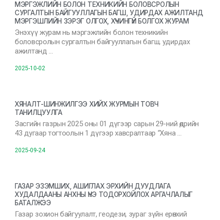
МЭРГЭЖЛИЙН БОЛОН ТЕХНИКИЙН БОЛОВСРОЛЫН
СУРГАЛТЫН БАЙГУУЛЛАГЫН БАГШ, УДИРДАХ АЖИЛТАНД
МЭРГЭШЛИЙН ЗЭРЭГ ОЛГОХ, ХҮЧИНГҮЙ БОЛГОХ ЖУРАМ
Энэхүү журам нь мэргэжлийн болон техникийн
боловсролын сургалтын байгууллагын багш, удирдах
ажилтанд …
2025-10-02
ХЯНАЛТ-ШИНЖИЛГЭЭ ХИЙХ ЖУРМЫН ТОВЧ
ТАНИЛЦУУЛГА
Засгийн газрын 2025 оны 01 дүгээр сарын 29-ний өдрийн
43 дугаар тогтоолын 1 дүгээр хавсралтаар “Хяна …
2025-09-24
ГАЗАР ЭЗЭМШИХ, АШИГЛАХ ЭРХИЙН ДУУДЛАГА
ХУДАЛДААНЫ АНХНЫ ҮНЭ ТОДОРХОЙЛОХ АРГАЧЛАЛЫГ
БАТАЛЖЭЭ
Газар зохион байгуулалт, геодези, зураг зүйн ерөнхий