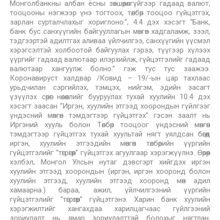
Монголбанкны албан ёсны зөвшөөрөлгүйгээр гадаад валют,
тооцооны нэгжээр үнэ тогтоох, төлбөр тооцоо гүйцэтгэх,
зарлан сурталчлахыг хориглоно.”, 4.4 дэх хэсэгт “Банк,
банк бус санхүүгийн байгууллагын мөнгөн хадгаламж, зээл,
тэдгээртэй адилтгах аливаа үйлчилгээ, санхүүгийн үүсмэл
хэрэгсэлтэй холбоотой байгуулах гэрээ, түүгээр хүлээх
үүргийг гадаад валютаар илэрхийлж, гүйцэтгэлийг гадаад
валютаар хангуулж болно.” гэж тус тус заажээ.
Коронавируст халдвар /Ковид – 19/-ын цар тахлаас
урьдчилан сэргийлэх, тэмцэх, нийгэм, эдийн засагт
үзүүлэх сөрөг нөлөөллийг бууруулах тухай хуулийн 10.4 дэх
хэсэгт заасан “Иргэн, хуулийн этгээд хоорондын гүйлгээг
үндэсний мөнгөн тэмдэгтээр гүйцэтгэх” гэсэн заалт нь
Иргэний хууль болон Төлбөр тооцоог үндэсний мөнгөн
тэмдэгтээр гүйцэтгэх тухай хуультай нягт уялдсан бөгөөд
иргэн, хуулийн этгээдийн мөнгөн төлбөрийн үүргийн
гүйцэтгэлийг “төгрөгөөр” гүйцэтгэх агуулгаар хэрэгжүүлнэ. Өөрөөр
хэлбэл, Монгол Улсын нутаг дэвсгэрт хийгдэх иргэн
хуулийн этгээд хоорондын (иргэн, иргэн хооронд болон
хуулийн этгээд, хуулийн этгээд хооронд мөн адил
хамаарна.) бараа, ажил, үйлчилгээний үүргийн
гүйцэтгэлийг “төгрөгөөр” гүйцэтгэнэ. Харин банк хуулийн
хэрэгжилтийг хангахдаа харилцагчаас гүйлгээний
зориулалт нь ямар зориулалттай болохыг нягтлан,