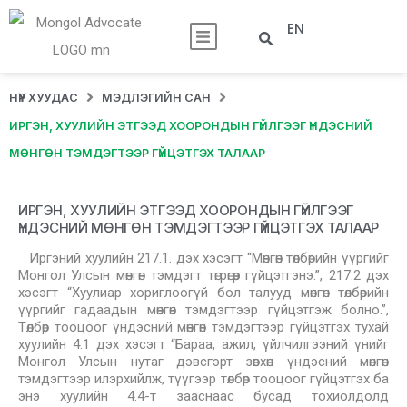
EN
НҮҮР ХУУДАС
МЭДЛЭГИЙН САН
ИРГЭН, ХУУЛИЙН ЭТГЭЭД ХООРОНДЫН ГҮЙЛГЭЭГ ҮНДЭСНИЙ
МӨНГӨН ТЭМДЭГТЭЭР ГҮЙЦЭТГЭХ ТАЛААР
ИРГЭН, ХУУЛИЙН ЭТГЭЭД ХООРОНДЫН ГҮЙЛГЭЭГ
ҮНДЭСНИЙ МӨНГӨН ТЭМДЭГТЭЭР ГҮЙЦЭТГЭХ ТАЛААР
Иргэний хуулийн 217.1. дэх хэсэгт “Мөнгөн төлбөрийн үүргийг
Монгол Улсын мөнгөн тэмдэгт төгрөгөөр гүйцэтгэнэ.”, 217.2 дэх
хэсэгт “Хуулиар хориглоогүй бол талууд мөнгөн төлбөрийн
үүргийг гадаадын мөнгөн тэмдэгтээр гүйцэтгэж болно.”,
Төлбөр тооцоог үндэсний мөнгөн тэмдэгтээр гүйцэтгэх тухай
хуулийн 4.1 дэх хэсэгт “Бараа, ажил, үйлчилгээний үнийг
Монгол Улсын нутаг дэвсгэрт зөвхөн үндэсний мөнгөн
тэмдэгтээр илэрхийлж, түүгээр төлбөр тооцоог гүйцэтгэх ба
энэ хуулийн 4.4-т зааснаас бусад тохиолдолд