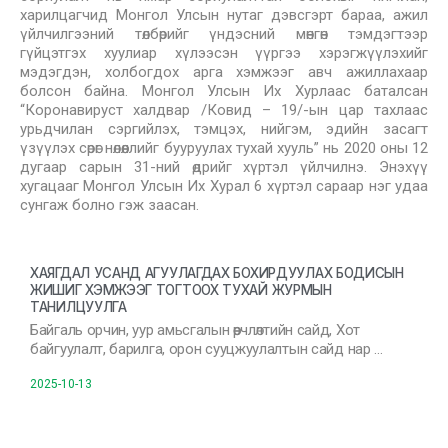
харилцагчид Монгол Улсын нутаг дэвсгэрт бараа, ажил
үйлчилгээний төлбөрийг үндэсний мөнгөн тэмдэгтээр
гүйцэтгэх хуулиар хүлээсэн үүргээ хэрэгжүүлэхийг
мэдэгдэн, холбогдох арга хэмжээг авч ажиллахаар
болсон байна. Монгол Улсын Их Хурлаас баталсан
“Коронавируст халдвар /Ковид – 19/-ын цар тахлаас
урьдчилан сэргийлэх, тэмцэх, нийгэм, эдийн засагт
үзүүлэх сөрөг нөлөөллийг бууруулах тухай хууль” нь 2020 оны 12
дугаар сарын 31-ний өдрийг хүртэл үйлчилнэ. Энэхүү
хугацааг Монгол Улсын Их Хурал 6 хүртэл сараар нэг удаа
сунгаж болно гэж заасан.
ХАЯГДАЛ УСАНД АГУУЛАГДАХ БОХИРДУУЛАХ БОДИСЫН
ЖИШИГ ХЭМЖЭЭГ ТОГТООХ ТУХАЙ ЖУРМЫН
ТАНИЛЦУУЛГА
Байгаль орчин, уур амьсгалын өөрчлөлтийн сайд, Хот
байгуулалт, барилга, орон сууцжуулалтын сайд нар …
2025-10-13