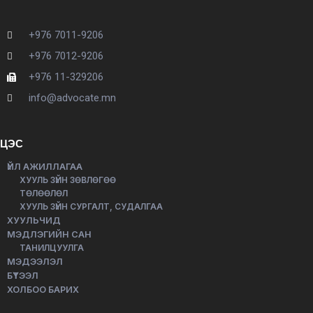
+976 7011-9206
+976 7012-9206
+976 11-329206
info@advocate.mn
ЦЭС
ҮЙЛ АЖИЛЛАГАА
ХУУЛЬ ЗҮЙН ЗӨВЛӨГӨӨ
ТӨЛӨӨЛӨЛ
ХУУЛЬ ЗҮЙН СУРГАЛТ, СУДАЛГАА
ХУУЛЬЧИД
МЭДЛЭГИЙН САН
ТАНИЛЦУУЛГА
МЭДЭЭЛЭЛ
БҮТЭЭЛ
ХОЛБОО БАРИХ