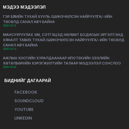
МЭДЭЭ МЭДЭЭЛЭЛ
ГЭР БҮЛИЙН ТУХАЙ ХУУЛЬ /ШИНЭЧИЛСЭН НАЙРУУЛГА/-ИЙН
ТӨСӨЛД САНАЛ АВЧ БАЙНА
2025-10-13
МАНСУУРУУЛАХ ЭМ, СЭТГЭЦЭД НӨЛӨӨТ БОДИСЫН ЭРГЭЛТЭНД
ХЯНАЛТ ТАВИХ ТУХАЙ /ШИНЭЧИЛСЭН НАЙРУУЛГА/-ИЙН ТӨСӨЛД
САНАЛ АВЧ БАЙНА
2025-10-13
АЖЛЫН ХЭСГИЙН ХУРАЛДААНААР ИПОТЕКИЙН ЗЭЭЛИЙН
ХӨТӨЛБӨРИЙН ХЭРЭГЖИЛТИЙН ТАЛААР МЭДЭЭЛЭЛ СОНСЛОО
2025-10-02
БИДНИЙГ ДАГААРАЙ
FACEBOOK
SOUNDCLOUD
YOUTUBE
LINKEDIN