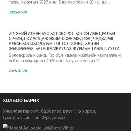
газрын даргын 2025 оны 5 дугаар сарын 20-ны өдр …
2025-07-28
ИРГЭНИЙ АЛБАН БУС БОЛОВСРОЛ БОЛОН АМЬДРАЛЫН
ОРЧИНД СУРАЛЦАЖ ЭЗЭМШСЭН МЭДЛЭГ, ЧАДВАРЫГ
АЛБАН БОЛОВСРОЛЫН ТОГТОЛЦООНД ХҮЛЭЭН
ЗӨВШӨӨРӨХ, БАТАЛГААЖУУЛАХ ЖУРМЫН ТАНИЛЦУУЛГА
Боловсролын сайд, Гэр бүл, хөдөлмөр, нийгмийн хамгааллын
сайдын хамтарсан 2025 оны 5 дугаар сарын 29 …
2025-07-28
ХОЛБОО БАРИХ
Улаанбаатар хот, Сүхбаатар дүүрэг, 1-р хороо,
Гранд оффис төв, 2-р давхар