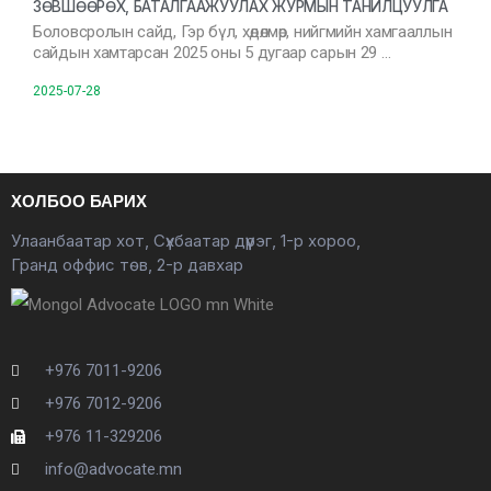
ЗӨВШӨӨРӨХ, БАТАЛГААЖУУЛАХ ЖУРМЫН ТАНИЛЦУУЛГА
Боловсролын сайд, Гэр бүл, хөдөлмөр, нийгмийн хамгааллын
сайдын хамтарсан 2025 оны 5 дугаар сарын 29 …
2025-07-28
ХОЛБОО БАРИХ
Улаанбаатар хот, Сүхбаатар дүүрэг, 1-р хороо,
Гранд оффис төв, 2-р давхар
+976 7011-9206
+976 7012-9206
+976 11-329206
info@advocate.mn