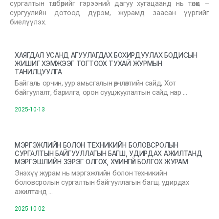
сургалтын төлбөрийг гэрээний дагуу хугацаанд нь төлөх; –
сургуулийн дотоод дүрэм, журамд заасан үүргийг
биелүүлэх.
ХАЯГДАЛ УСАНД АГУУЛАГДАХ БОХИРДУУЛАХ БОДИСЫН
ЖИШИГ ХЭМЖЭЭГ ТОГТООХ ТУХАЙ ЖУРМЫН
ТАНИЛЦУУЛГА
Байгаль орчин, уур амьсгалын өөрчлөлтийн сайд, Хот
байгуулалт, барилга, орон сууцжуулалтын сайд нар …
2025-10-13
МЭРГЭЖЛИЙН БОЛОН ТЕХНИКИЙН БОЛОВСРОЛЫН
СУРГАЛТЫН БАЙГУУЛЛАГЫН БАГШ, УДИРДАХ АЖИЛТАНД
МЭРГЭШЛИЙН ЗЭРЭГ ОЛГОХ, ХҮЧИНГҮЙ БОЛГОХ ЖУРАМ
Энэхүү журам нь мэргэжлийн болон техникийн
боловсролын сургалтын байгууллагын багш, удирдах
ажилтанд …
2025-10-02