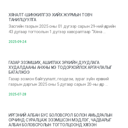
ХЯНАЛТ-ШИНЖИЛГЭЭ ХИЙХ ЖУРМЫН ТОВЧ
ТАНИЛЦУУЛГА
Засгийн газрын 2025 оны 01 дүгээр сарын 29-ний өдрийн
43 дугаар тогтоолын 1 дүгээр хавсралтаар “Хяна …
2025-09-24
ГАЗАР ЭЗЭМШИХ, АШИГЛАХ ЭРХИЙН ДУУДЛАГА
ХУДАЛДААНЫ АНХНЫ ҮНЭ ТОДОРХОЙЛОХ АРГАЧЛАЛЫГ
БАТАЛЖЭЭ
Газар зохион байгуулалт, геодези, зураг зүйн ерөнхий
газрын даргын 2025 оны 5 дугаар сарын 20-ны өдр …
2025-07-28
ИРГЭНИЙ АЛБАН БУС БОЛОВСРОЛ БОЛОН АМЬДРАЛЫН
ОРЧИНД СУРАЛЦАЖ ЭЗЭМШСЭН МЭДЛЭГ, ЧАДВАРЫГ
АЛБАН БОЛОВСРОЛЫН ТОГТОЛЦООНД ХҮЛЭЭН