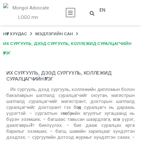
EN
НҮҮР ХУУДАС
МЭДЛЭГИЙН САН
ИХ СУРГУУЛЬ, ДЭЭД СУРГУУЛЬ, КОЛЛЕЖИД СУРАЛЦАГЧИЙН
ҮҮРЭГ
ИХ СУРГУУЛЬ, ДЭЭД СУРГУУЛЬ, КОЛЛЕЖИД
СУРАЛЦАГЧИЙН ҮҮРЭГ
Их сургууль, дээд сургууль, коллежийн дипломын болон
бакалаврын шатлалд суралцагчийг оюутан, магистрын
шатлалд суралцагчийг магистрант, докторын шатлалд
суралцагчийг докторант гэх бөгөөд суралцагч нь дараахь
үүрэгтэй: – сургалтын хөтөлбөрийн агуулгыг хугацаанд нь
бүрэн эзэмших; – багшаас тавьсан шаардлага, өгсөн үүрэг,
даалгавры₮г биелүүлэх; – бие дааж суралцах арга
барилыг эзэмших; – багш, шавийн харилцааг хүндэтгэн
дээдлэх; – сургуулийн дотоод журмыг хүндэтгэн сахих; –