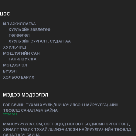
ЦЭС
ҮЙЛ АЖИЛЛАГАА
ХУУЛЬ ЗҮЙН ЗӨВЛӨГӨӨ
ТӨЛӨӨЛӨЛ
ХУУЛЬ ЗҮЙН СУРГАЛТ, СУДАЛГАА
ХУУЛЬЧИД
МЭДЛЭГИЙН САН
ТАНИЛЦУУЛГА
МЭДЭЭЛЭЛ
БҮТЭЭЛ
ХОЛБОО БАРИХ
МЭДЭЭ МЭДЭЭЛЭЛ
ГЭР БҮЛИЙН ТУХАЙ ХУУЛЬ /ШИНЭЧИЛСЭН НАЙРУУЛГА/-ИЙН
ТӨСӨЛД САНАЛ АВЧ БАЙНА
2025-10-13
МАНСУУРУУЛАХ ЭМ, СЭТГЭЦЭД НӨЛӨӨТ БОДИСЫН ЭРГЭЛТЭНД
ХЯНАЛТ ТАВИХ ТУХАЙ /ШИНЭЧИЛСЭН НАЙРУУЛГА/-ИЙН ТӨСӨЛД
САНАЛ АВЧ БАЙНА