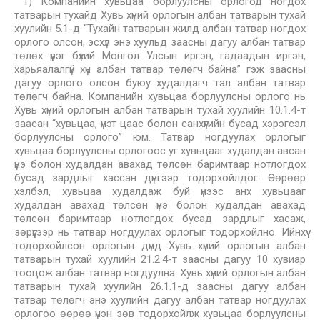
1) Компанийн хувьцаа борлуулсны орлогод ногдох
татварын тухайд Хувь хүний орлогын албан татварын тухай
хуулийн 5.1-д “Тухайн татварын жилд албан татвар ногдох
орлого олсон, эсхүл энэ хуульд заасны дагуу албан татвар
төлөх үүрэг бүхий Монгол Улсын иргэн, гадаадын иргэн,
харьяалалгүй хүн албан татвар төлөгч байна” гэж заасны
дагуу орлого олсон буюу худалдагч тал албан татвар
төлөгч байна. Компанийн хувьцаа борлуулсны орлого нь
Хувь хүний орлогын албан татварын тухай хуулийн 10.1.4-т
заасан “хувьцаа, үнэт цаас болон санхүүгийн бусад хэрэгсэл
борлуулсны орлого” юм. Татвар ногдуулах орлогыг
хувьцаа борлуулсны орлогоос уг хувьцааг худалдан авсан
үнэ болон худалдан авахад төлсөн баримтаар нотлогдох
бусад зардлыг хассан дүнгээр тодорхойлдог. Өөрөөр
хэлбэл, хувьцаа худалдаж буй үнээс анх хувьцааг
худалдан авахад төлсөн үнэ болон худалдан авахад
төлсөн баримтаар нотлогдох бусад зардлыг хасаж,
зөрүүгээр нь татвар ногдуулах орлогыг тодорхойлно. Ийнхүү
тодорхойлсон орлогын дүнд Хувь хүний орлогын албан
татварын тухай хуулийн 21.2.4-т заасны дагуу 10 хувиар
тооцож албан татвар ногдуулна. Хувь хүний орлогын албан
татварын тухай хуулийн 26.1.1-д заасны дагуу албан
татвар төлөгч энэ хуулийн дагуу албан татвар ногдуулах
орлогоо өөрөө үнэн зөв тодорхойлж хувьцаа борлуулсны