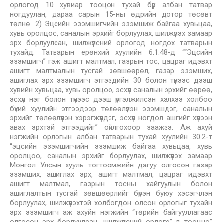
орлогод 10 хувиар тооцон тухай бүр албан татвар
ногдуулан, дараа сарын 15-ны өдрийн дотор төсөвт
төлнө. 2) Эцсийн эзэмшигчийн эзэмшиж байгаа хувьцаа,
хувь оролцоо, саналын эрхийг борлуулах, шилжүүлэх замаар
эрх борлуулсан, шилжүүлсний орлогод ногдох татварын
тухайд: Татварын ерөнхий хуулийн 6.1.48-д ““Эцсийн
эзэмшигч” гэж ашигт малтмал, газрын тос, цацраг идэвхт
ашигт малтмалын тусгай зөвшөөрөл, газар эзэмших,
ашиглах эрх эзэмшигч этгээдийн 30 болон түүнээс дээш
хувийн хувьцаа, хувь оролцоо, эсхүл саналын эрхийг өөрөө,
эсхүл нэг болон түүнээс дээш үргэлжилсэн хэлхээ холбоо
бүхий хуулийн этгээдээр төлөөлүүлэн эзэмшдэг, саналын
эрхийг төлөөлүүлэн хэрэгжүүлдэг, эсхүл ногдол ашгийг хүлээн
авах эрхтэй этгээдийг” ойлгохоор заажээ. Аж ахуй
нэгжийн орлогын албан татварын тухай хуулийн 30.2-т
“эцсийн эзэмшигчийн эзэмшиж байгаа хувьцаа, хувь
оролцоо, саналын эрхийг борлуулах, шилжүүлэх замаар
Монгол Улсын хууль тогтоомжийн дагуу олгосон газар
эзэмших, ашиглах эрх, ашигт малтмал, цацраг идэвхт
ашигт малтмал, газрын тосны хайгуулын болон
ашиглалтын тусгай зөвшөөрлийг бүрэн буюу хэсэгчлэн
борлуулах, шилжүүлэхтэй холбогдон олсон орлогыг тухайн
эрх эзэмшигч аж ахуйн нэгжийн “төрийн байгууллагаас
олгосон эрх борлуулсан, шилжүүлсний орлого”-д тооцно”