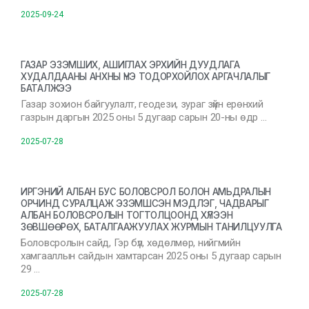
2025-09-24
ГАЗАР ЭЗЭМШИХ, АШИГЛАХ ЭРХИЙН ДУУДЛАГА
ХУДАЛДААНЫ АНХНЫ ҮНЭ ТОДОРХОЙЛОХ АРГАЧЛАЛЫГ
БАТАЛЖЭЭ
Газар зохион байгуулалт, геодези, зураг зүйн ерөнхий
газрын даргын 2025 оны 5 дугаар сарын 20-ны өдр …
2025-07-28
ИРГЭНИЙ АЛБАН БУС БОЛОВСРОЛ БОЛОН АМЬДРАЛЫН
ОРЧИНД СУРАЛЦАЖ ЭЗЭМШСЭН МЭДЛЭГ, ЧАДВАРЫГ
АЛБАН БОЛОВСРОЛЫН ТОГТОЛЦООНД ХҮЛЭЭН
ЗӨВШӨӨРӨХ, БАТАЛГААЖУУЛАХ ЖУРМЫН ТАНИЛЦУУЛГА
Боловсролын сайд, Гэр бүл, хөдөлмөр, нийгмийн
хамгааллын сайдын хамтарсан 2025 оны 5 дугаар сарын
29 …
2025-07-28