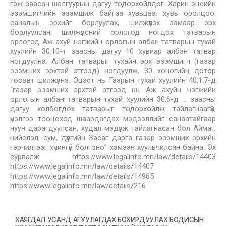
гэж заасан шалгуурын дагуу тодорхойлдог. Харин эцсийн
эзэмшигчийн эзэмшиж байгаа хувьцаа, хувь оролцоо,
саналын эрхийг борлуулах, шилжүүлэх замаар эрх
борлуулсан, шилжүүлсний орлогод ногдох татварын
орлогод Аж ахуй нэгжийн орлогын албан татварын тухай
хуулийн 30.10-т заасны дагуу 10 хувиар албан татвар
ногдуулна. Албан татварыг тухайн эрх эзэмшигч (газар
эзэмших эрхтэй этгээд) ногдуулж, 30 хоногийн дотор
төсөвт шилжүүлнэ. Эцэст нь Газрын тухай хуулийн 40.1.7-д
“газар эзэмших эрхтэй этгээд нь Аж ахуйн нэгжийн
орлогын албан татварын тухай хуулийн 30.6-д … заасны
дагуу холбогдох татварыг тодорхойлж тайлагнаагүй,
үнэлгээ тооцоход шаардагдах мэдээллийг санаатайгаар
нуун дарагдуулсан, худал мэдүүлж тайлагнасан бол Аймаг,
нийслэл, сум, дүүргийн Засаг дарга газар эзэмших эрхийн
гэрчилгээг хүчингүй болгоно” хэмээн хуульчилсан байна. Эх
сурвалж: https://www.legalinfo.mn/law/details/14403
https://www.legalinfo.mn/law/details/14407
https://www.legalinfo.mn/law/details/14965
https://www.legalinfo.mn/law/details/216
ХАЯГДАЛ УСАНД АГУУЛАГДАХ БОХИРДУУЛАХ БОДИСЫН