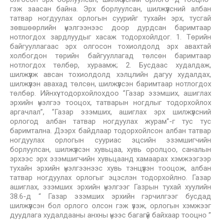
гэж заасан байна. Эрх борлуулсан, шилжүүлсний албан
татвар ногдуулах орлогын суурийг тухайн эрх, тусгай
зөвшөөрлийн үнэлгээнээс доор дурдсан баримтаар
нотлогдох зардлуудыг хасаж тодорхойлдог. 1. Төрийн
байгууллагаас эрх олгосон тохиолдолд эрх авахтай
холбогдон төрийн байгууллагад төлсөн баримтаар
нотлогдох төлбөр, хураамж; 2. Бусдаас худалдаж,
шилжүүлж авсан тохиолдолд хэлцлийн дагуу худалдах,
шилжүүлэн авахад төлсөн, шилжүүлсэн баримтаар нотлогдох
төлбөр. Ийнхүү тодорхойлохдоо “Газар эзэмших, ашиглах
эрхийн үнэлгээ тооцох, татварын ногдлыг тодорхойлох
аргачлал”, “Газар эзэмших, ашиглах эрх шилжүүлсний
орлогод албан татвар ногдуулах журам”-г тус тус
баримтална. Дээрх байдлаар тодорхойлсон албан татвар
ногдуулах орлогын сууриас эцсийн эзэмшигчийн
борлуулсан, шилжүүлсэн хувьцаа, хувь оролцоо, саналын
эрхээс эрх эзэмшигчийн хувьцаанд хамаарах хэмжээгээр
тухайн эрхийн үнэлгээнээс хувь тэнцүүлэн тооцож, албан
татвар ногдуулах орлогыг эцэслэн тодорхойлно. Газар
ашиглах, эзэмших эрхийн үнэлгээг Газрын тухай хуулийн
38.6-д “ Газар эзэмших эрхийн гэрчилгээг бусдад
шилжүүлсэн бол орлого олсон гэж үзэж, орлогын хэмжээг
дуудлага худалдааны анхны үнээс багагүй байхаар тооцно ”